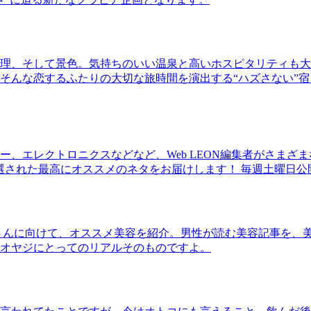
理、そして景色。気持ちのいい温泉と高いホスピタリティも大
そんな恋するふたりの大切な旅時間を演出する“ハズさない”宿
、エレクトロニクスなどなど、Web LEON編集者がさまざ
30本に厳選された最高にオススメのネタをお届けします！ 毎週土曜日
さんに向けて、オススメ美容を紹介。男性が読む美容記事を、
オヤジにとってのリアルそのものですよ。