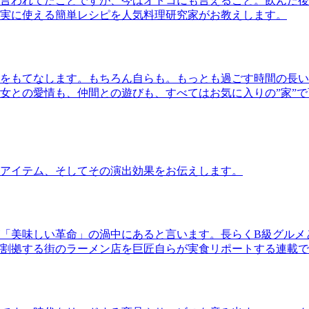
言われてたことですが、今はオトコにも言えること。飲んだ後
実に使える簡単レシピを人気料理研究家がお教えします。
をもてなします。もちろん自らも。もっとも過ごす時間の長い
女との愛情も、仲間との遊びも、すべてはお気に入りの”家”
アイテム、そしてその演出効果をお伝えします。
「美味しい革命」の渦中にあると言います。長らくB級グルメ
割拠する街のラーメン店を巨匠自らが実食リポートする連載で