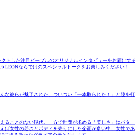
レクトした注目ピープルのオリジナルインタビューをお届けす
b LEONならではのスペシャルトークをお楽しみください！
んな彼らが魅了された、ついつい「一本取られた！」と膝を打
えることのない現代。一方で世間が求める「美しさ」はパター
ば女性の若さとボディを売りにした企画が多い中、女性であるKao
さ”に迫る新たなグラビア企画となります。