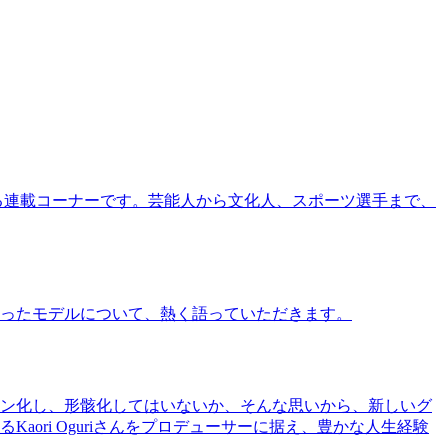
る連載コーナーです。芸能人から文化人、スポーツ選手まで、
ったモデルについて、熱く語っていただきます。
ン化し、形骸化してはいないか、そんな思いから、新しいグ
ri Oguriさんをプロデューサーに据え、豊かな人生経験