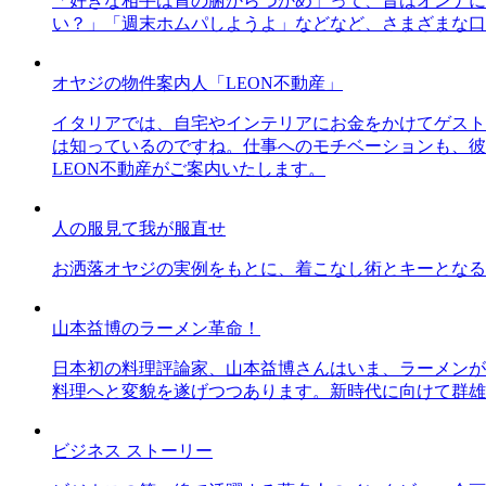
「好きな相手は胃の腑からつかめ」って、昔はオンナに
い？」「週末ホムパしようよ」などなど、さまざまな口
オヤジの物件案内人「LEON不動産」
イタリアでは、自宅やインテリアにお金をかけてゲスト
は知っているのですね。仕事へのモチベーションも、彼
LEON不動産がご案内いたします。
人の服見て我が服直せ
お洒落オヤジの実例をもとに、着こなし術とキーとなる
山本益博のラーメン革命！
日本初の料理評論家、山本益博さんはいま、ラーメンが
料理へと変貌を遂げつつあります。新時代に向けて群雄
ビジネス ストーリー