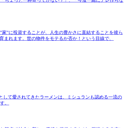
「ちょっと一杯寄ってかない？」、「今度一緒にアレ作らな
”家”に投資することが、人生の豊かさに直結することを彼ら
で育まれます。世の物件をモテるか否か！という目線で、
として愛されてきたラーメンは、ミシュランも認める一流の
す。