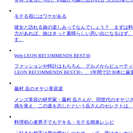
モテる宿にはワケがある
彼女と訪れる旅の楽しみってなんでしょう？ まずは料
力があれば、旅はきっと素晴らしい思い出になるはず。
す。
Web LEON RECOMMENDS BEST30
ファッションや時計はもちろん、グルメからビューティー
LEON RECOMMENDS BEST30」。1年間で計
藤村 岳のオヤジ美容道
メンズ美容の研究家・藤村 岳さんが、同世代のオヤジ
感を覚え、この道を志したという岳さんのセレクトは、
料理初心者男子でもデキる・モテる簡単レシピ