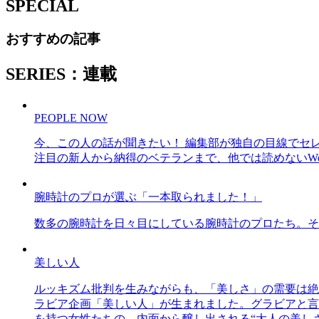
SPECIAL
おすすめの記事
SERIES：連載
PEOPLE NOW
今、この人の話が聞きたい！ 編集部が独自の目線でセ
注目の新人から納得のベテランまで、他では読めないWe
腕時計のプロが選ぶ「一本取られました！」
数多の腕時計を日々目にしている腕時計のプロたち。そ
美しい人
ルッキズム批判を生みながらも、「美しさ」の需要は絶
ラビア企画「美しい人」が生まれました。グラビアと言え
を持つ女性たちの、内面から醸し出される“大人の美し