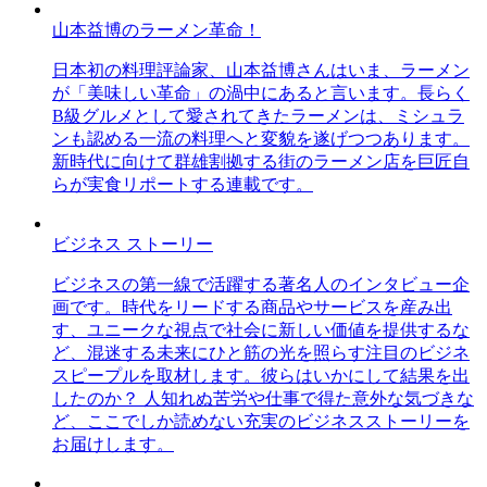
山本益博のラーメン革命！
日本初の料理評論家、山本益博さんはいま、ラーメン
が「美味しい革命」の渦中にあると言います。長らく
B級グルメとして愛されてきたラーメンは、ミシュラ
ンも認める一流の料理へと変貌を遂げつつあります。
新時代に向けて群雄割拠する街のラーメン店を巨匠自
らが実食リポートする連載です。
ビジネス ストーリー
ビジネスの第一線で活躍する著名人のインタビュー企
画です。時代をリードする商品やサービスを産み出
す、ユニークな視点で社会に新しい価値を提供するな
ど、混迷する未来にひと筋の光を照らす注目のビジネ
スピープルを取材します。彼らはいかにして結果を出
したのか？ 人知れぬ苦労や仕事で得た意外な気づきな
ど、ここでしか読めない充実のビジネスストーリーを
お届けします。