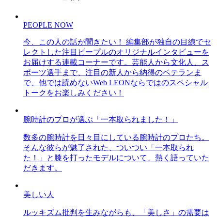
PEOPLE NOW
今、この人の話が聞きたい！ 編集部が独自の目線でセ
レクトした注目ピープルのオリジナルインタビューを
お届けする連載コーナーです。芸能人から文化人、ス
ポーツ選手まで、注目の新人から納得のベテランま
で、他では読めないWeb LEONならではのスペシャル
トークをお楽しみください！
腕時計のプロが選ぶ「一本取られました！」
数多の腕時計を日々目にしている腕時計のプロたち。
そんな彼らが魅了された、ついつい「一本取られ
た！」と膝を打ったモデルについて、熱く語っていた
だきます。
美しい人
ルッキズム批判を生みながらも、「美しさ」の需要は