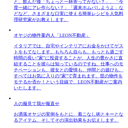
と。飲んだ後「ちょっと一杯寄ってかない？」、「今
度一緒にアレ作らない？」「週末ホムパしようよ」な
どなど、さまざまな口実に使える簡単レシピを人気料
理研究家がお教えします。
オヤジの物件案内人「LEON不動産」
イタリアでは、自宅やインテリアにお金をかけてゲス
トをもてなします。もちろん自らも。もっとも過ごす
時間の長い”家”に投資することが、人生の豊かさに直
結することを彼らは知っているのですね。仕事へのモ
チベーションも、彼女との愛情も、仲間との遊びも、
すべてはお気に入りの”家”で育まれます。世の物件を
モテるか否か！という目線で、LEON不動産がご案内
いたします。
人の服見て我が服直せ
お洒落オヤジの実例をもとに、着こなし術とキーとな
るアイテム、そしてその演出効果をお伝えします。