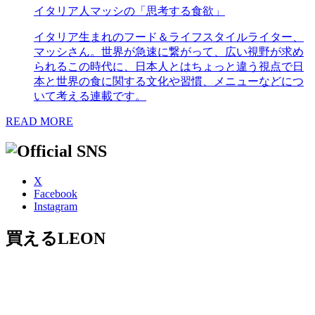
イタリア人マッシの「思考する食欲」
イタリア生まれのフード＆ライフスタイルライター、
マッシさん。世界が急速に繋がって、広い視野が求め
られるこの時代に、日本人とはちょっと違う視点で日
本と世界の食に関する文化や習慣、メニューなどにつ
いて考える連載です。
READ MORE
X
Facebook
Instagram
買えるLEON