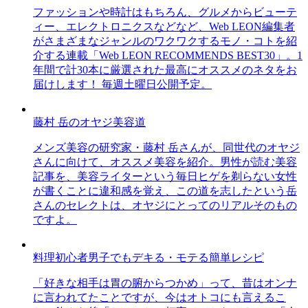
ファッションや時計はもちろん、グルメからビューテ
ィー、エレクトロニクスなどなど、Web LEON編集者
がさまざまなジャンルのワクワクするモノ・コトを紹
介する連載「Web LEON RECOMMENDS BEST30」。1
年間で計30本に厳選された最高にオススメのネタをお
届けします！ 毎週土曜日公開予定。
藤村 岳のオヤジ美容道
メンズ美容の研究家・藤村 岳さんが、同世代のオヤジ
さんに向けて、オススメ美容を紹介。男性が読む美容
記事を、美容ライターという毎日ヒゲを剃らない女性
が書くことに違和感を覚え、この道を志したという岳
さんのセレクトは、オヤジにとってのリアルそのもの
ですよ。
料理初心者男子でもデキる・モテる簡単レシピ
「好きな相手は胃の腑からつかめ」って、昔はオンナ
に言われてたことですが、今はオトコにも言えるこ