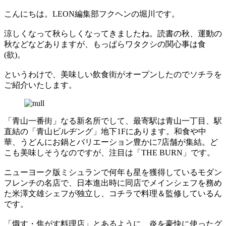
こんにちは。LEON編集部フクヘンの堀川です。
涼しくなって秋らしくなってきましたね。読書の秋、運動の
秋などなどありますが、もっぱらワタクシの関心事は食
(欲)。
というわけで、美味しい飲食街がオープンしたのでソチラを
ご紹介いたします。
「青山一番街」なる新名所でして、最寄駅は青山一丁目、駅
直結の「青山ビルヂング」地下1Fにあります。和食や中
華、うどんにお鍋とバリエーション豊かに7店舗が集結。ど
こも美味しそうなのですが、注目は「THE BURN」です。
ニューヨーク版ミシュランで何年も星を獲得しているモダン
フレンチの名店で、日本進出時に同店でメインシェフを務め
た米澤文雄シェフが独立し、コチラで料理＆監修しているん
です。
「熾す・焦がす料理店」とあるように、炎を豪快に使ったグ