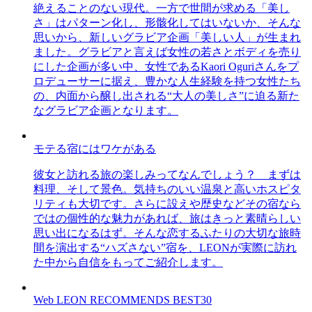
絶えることのない現代。一方で世間が求める「美し
さ」はパターン化し、形骸化してはいないか、そんな
思いから、新しいグラビア企画「美しい人」が生まれ
ました。グラビアと言えば女性の若さとボディを売り
にした企画が多い中、女性であるKaori Oguriさんをプ
ロデューサーに据え、豊かな人生経験を持つ女性たち
の、内面から醸し出される“大人の美しさ”に迫る新た
なグラビア企画となります。
モテる宿にはワケがある
彼女と訪れる旅の楽しみってなんでしょう？ まずは
料理、そして景色。気持ちのいい温泉と高いホスピタ
リティも大切です。さらに設えや歴史などその宿なら
ではの個性的な魅力があれば、旅はきっと素晴らしい
思い出になるはず。そんな恋するふたりの大切な旅時
間を演出する“ハズさない”宿を、LEONが実際に訪れ
た中から自信をもってご紹介します。
Web LEON RECOMMENDS BEST30