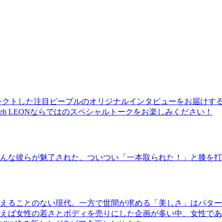
レクトした注目ピープルのオリジナルインタビューをお届けす
b LEONならではのスペシャルトークをお楽しみください！
んな彼らが魅了された、ついつい「一本取られた！」と膝を打
えることのない現代。一方で世間が求める「美しさ」はパター
ば女性の若さとボディを売りにした企画が多い中、女性であるKao