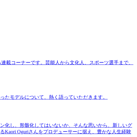
る連載コーナーです。芸能人から文化人、スポーツ選手まで、
ったモデルについて、熱く語っていただきます。
ン化し、形骸化してはいないか、そんな思いから、新しいグ
ri Oguriさんをプロデューサーに据え、豊かな人生経験