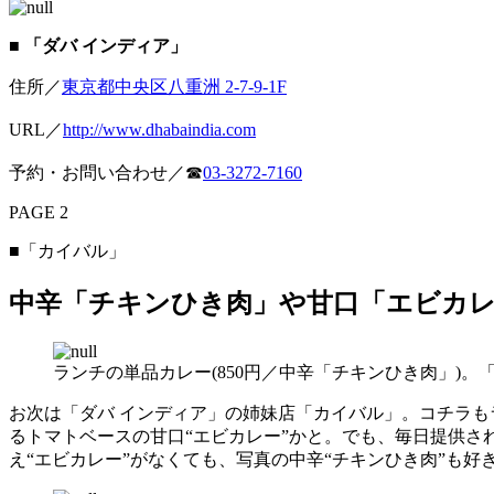
■ 「ダバ インディア」
住所／
東京都中央区八重洲 2-7-9-1F
URL／
http://www.dhabaindia.com
予約・お問い合わせ／☎
03-3272-7160
PAGE 2
■「カイバル」
中辛「チキンひき肉」や甘口「エビカ
ランチの単品カレー(850円／中辛「チキンひき肉」)
お次は「ダバ インディア」の姉妹店「カイバル」。コチラ
るトマトベースの甘口“エビカレー”かと。でも、毎日提供
え“エビカレー”がなくても、写真の中辛“チキンひき肉”も好