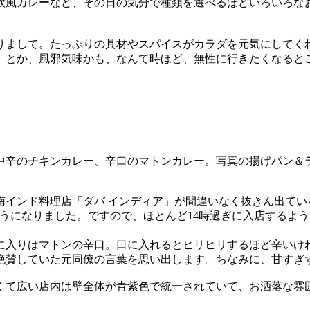
欧風カレーなど、その日の気分で種類を選べるほどいろいろな
りまして。たっぷりの具材やスパイスがカラダを元気にしてく
、とか、風邪気味かも、なんて時ほど、無性に行きたくなると
中辛のチキンカレー、辛口のマトンカレー。写真の揚げパン＆
インド料理店「ダバ インディア」が間違いなく抜きん出ている
うになりました。ですので、ほとんど14時過ぎに入店するよう
に入りはマトンの辛口。口に入れるとヒリヒリするほど辛いけれ
絶賛していた元同僚の言葉を思い出します。ちなみに、甘すぎ
くて広い店内は壁全体が青紫色で統一されていて、お洒落な雰