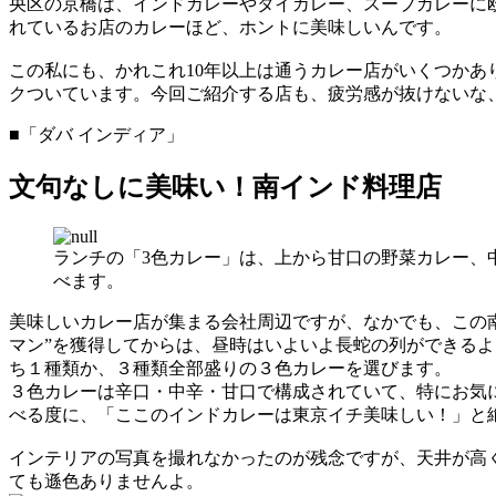
央区の京橋は、インドカレーやタイカレー、スープカレーに
れているお店のカレーほど、ホントに美味しいんです。
この私にも、かれこれ10年以上は通うカレー店がいくつかあ
クついています。今回ご紹介する店も、疲労感が抜けないな
■「ダバ インディア」
文句なしに美味い！南インド料理店
ランチの「3色カレー」は、上から甘口の野菜カレー、
べます。
美味しいカレー店が集まる会社周辺ですが、なかでも、この南
マン”を獲得してからは、昼時はいよいよ長蛇の列ができるよ
ち１種類か、３種類全部盛りの３色カレーを選びます。
３色カレーは辛口・中辛・甘口で構成されていて、特にお気
べる度に、「ここのインドカレーは東京イチ美味しい！」と
インテリアの写真を撮れなかったのが残念ですが、天井が高
ても遜色ありませんよ。