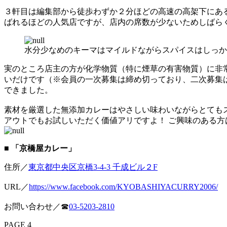
３軒目は編集部から徒歩わずか２分ほどの高速の高架下にある、
ばれるほどの人気店ですが、店内の席数が少ないためしばら
水分少なめのキーマはマイルドながらスパイスはしっか
実のところ店主の方が化学物質（特に煙草の有害物質）に非
いだけです（※会員の一次募集は締め切っており、二次募集
できました。
素材を厳選した無添加カレーはやさしい味わいながらとても
アウトでもお試しいただく価値アリですよ！ ご興味のある
■ 「京橋屋カレー」
住所／
東京都中央区京橋3-4-3 千成ビル２F
URL／
https://www.facebook.com/KYOBASHIYACURRY2006/
お問い合わせ／☎
03-5203-2810
PAGE 4