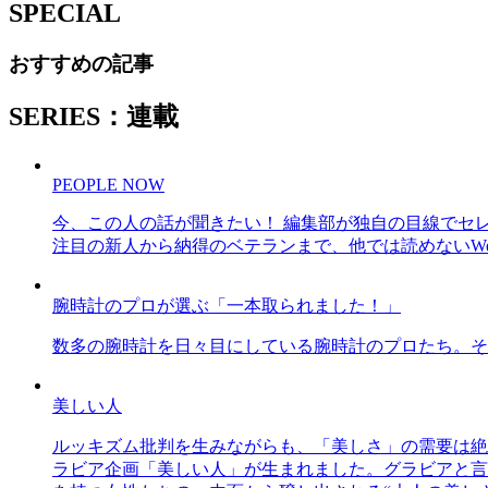
SPECIAL
おすすめの記事
SERIES：連載
PEOPLE NOW
今、この人の話が聞きたい！ 編集部が独自の目線でセ
注目の新人から納得のベテランまで、他では読めないWe
腕時計のプロが選ぶ「一本取られました！」
数多の腕時計を日々目にしている腕時計のプロたち。そ
美しい人
ルッキズム批判を生みながらも、「美しさ」の需要は絶
ラビア企画「美しい人」が生まれました。グラビアと言え