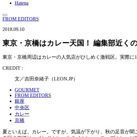
Hatena
FROM EDITORS
2018.09.10
東京・京橋はカレー天国！ 編集部近く
東京・京橋周辺はカレーの人気店がひしめく激戦区。実際に
CREDIT :
文／吉田奈緒子（LEON.JP）
GOURMET
FROM EDITORS
銀座
中央区
カレー
京橋
夏といえば、カレー。ですが、気温が下がり、秋の足音が聞