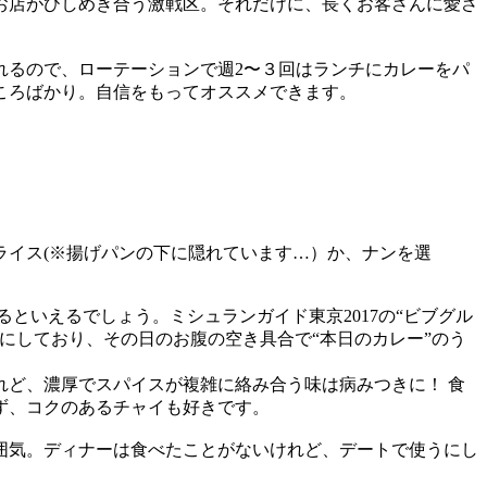
お店がひしめき合う激戦区。それだけに、長くお客さんに愛さ
れるので、ローテーションで週2〜３回はランチにカレーをパ
ころばかり。自信をもってオススメできます。
ライス(※揚げパンの下に隠れています…）か、ナンを選
といえるでしょう。ミシュランガイド東京2017の“ビブグル
にしており、その日のお腹の空き具合で“本日のカレー”のう
ど、濃厚でスパイスが複雑に絡み合う味は病みつきに！ 食
ず、コクのあるチャイも好きです。
囲気。ディナーは食べたことがないけれど、デートで使うにし