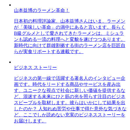
山本益博のラーメン革命！
日本初の料理評論家、山本益博さんはいま、ラーメン
が「美味しい革命」の渦中にあると言います。長らく
B級グルメとして愛されてきたラーメンは、ミシュラ
ンも認める一流の料理へと変貌を遂げつつあります。
新時代に向けて群雄割拠する街のラーメン店を巨匠自
らが実食リポートする連載です。
ビジネス ストーリー
ビジネスの第一線で活躍する著名人のインタビュー企
画です。時代をリードする商品やサービスを産み出
す、ユニークな視点で社会に新しい価値を提供するな
ど、混迷する未来にひと筋の光を照らす注目のビジネ
スピープルを取材します。彼らはいかにして結果を出
したのか？ 人知れぬ苦労や仕事で得た意外な気づきな
ど、ここでしか読めない充実のビジネスストーリーを
お届けします。