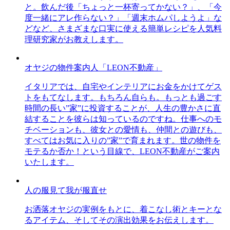
と。飲んだ後「ちょっと一杯寄ってかない？」、「今
度一緒にアレ作らない？」「週末ホムパしようよ」な
どなど、さまざまな口実に使える簡単レシピを人気料
理研究家がお教えします。
オヤジの物件案内人「LEON不動産」
イタリアでは、自宅やインテリアにお金をかけてゲス
トをもてなします。もちろん自らも。もっとも過ごす
時間の長い”家”に投資することが、人生の豊かさに直
結することを彼らは知っているのですね。仕事へのモ
チベーションも、彼女との愛情も、仲間との遊びも、
すべてはお気に入りの”家”で育まれます。世の物件を
モテるか否か！という目線で、LEON不動産がご案内
いたします。
人の服見て我が服直せ
お洒落オヤジの実例をもとに、着こなし術とキーとな
るアイテム、そしてその演出効果をお伝えします。