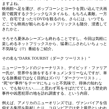
ますよね。
映画館へ足を運び、ポップコーンとコーラを買い込んで大画
面で鑑賞するクラシックなスタイルも、もちろん素敵。一方
で、自宅でまったりDVDを観るのも、さらには、いつでも
どこでも映画が観られるネットフリックスも随分、浸透して
きたかと。
そろそろ夏休みシーズンも終わることですし、今回は気軽に
楽しめるネットフリックスから、猛暑にふさわしいちょっと
不気味な（!?）番組をご紹介。
その名も“DARK TOURIST（ダーク ツーリスト）”
ニュージーランドのジャーナリスト、デイビッド・ファリア
ー氏が、世界中を旅をするドキュメンタリーなんですが、単
なる旅番組ではなく目的はズバリ「ダークツーリスト」。
“死”や“事件”をテーマにちょっと不気味で、得体の知れな
い、でも知りたい……と思わず耳をそばだててしまう歴史的
事件や凶悪犯罪の地を訪れ調査する、という内容。
例えば、アメリカのニューオリンズでは、ヴァンパイアを信
仰する集団を取材したり、コロンビアでは史上最恐といわれ