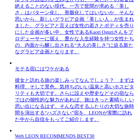
絶えることのない現代。一方で世間が求める「美し
さ」はパターン化し、形骸化してはいないか、そんな
思いから、新しいグラビア企画「美しい人」が生まれ
ました。グラビアと言えば女性の若さとボディを売り
にした企画が多い中、女性であるKaori Oguriさんをプ
ロデューサーに据え、豊かな人生経験を持つ女性たち
の、内面から醸し出される“大人の美しさ”に迫る新た
なグラビア企画となります。
モテる宿にはワケがある
彼女と訪れる旅の楽しみってなんでしょう？ まずは
料理、そして景色。気持ちのいい温泉と高いホスピタ
リティも大切です。さらに設えや歴史などその宿なら
ではの個性的な魅力があれば、旅はきっと素晴らしい
思い出になるはず。そんな恋するふたりの大切な旅時
間を演出する“ハズさない”宿を、LEONが実際に訪れ
た中から自信をもってご紹介します。
Web LEON RECOMMENDS BEST30