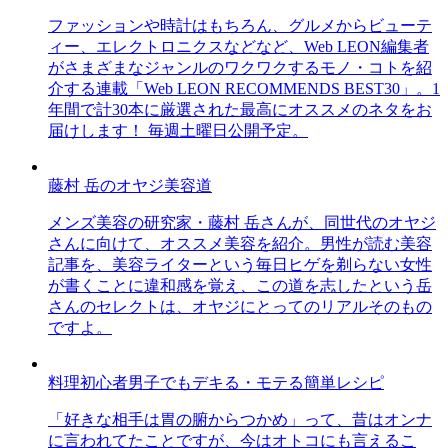
ファッションや時計はもちろん、グルメからビューテ
ィー、エレクトロニクスなどなど、Web LEON編集者
がさまざまなジャンルのワクワクするモノ・コトを紹
介する連載「Web LEON RECOMMENDS BEST30」。1
年間で計30本に厳選された最高にオススメのネタをお
届けします！ 毎週土曜日公開予定。
藤村 岳のオヤジ美容道
メンズ美容の研究家・藤村 岳さんが、同世代のオヤジ
さんに向けて、オススメ美容を紹介。男性が読む美容
記事を、美容ライターという毎日ヒゲを剃らない女性
が書くことに違和感を覚え、この道を志したという岳
さんのセレクトは、オヤジにとってのリアルそのもの
ですよ。
料理初心者男子でもデキる・モテる簡単レシピ
「好きな相手は胃の腑からつかめ」って、昔はオンナ
に言われてたことですが、今はオトコにも言えるこ