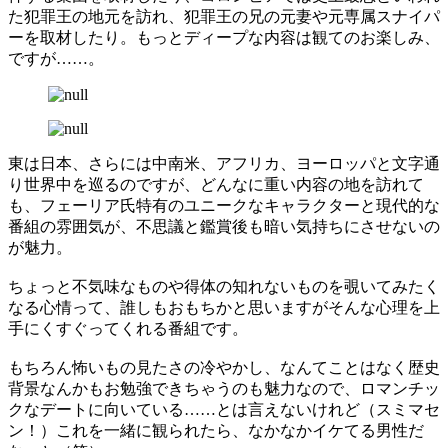
た犯罪王の地元を訪れ、犯罪王の兄の元妻や元専属スナイパ
ーを取材したり。もっとディープな内容は観てのお楽しみ、
ですが……。
東は日本、さらには中南米、アフリカ、ヨーロッパと文字通
り世界中を巡るのですが、どんなに重い内容の地を訪れて
も、フェーリア氏特有のユニークなキャラクターと現代的な
番組の雰囲気が、不思議と鑑賞後も暗い気持ちにさせないの
が魅力。
ちょっと不気味なものや得体の知れないものを覗いてみたく
なる心情って、誰しもおもちかと思いますがそんな心理を上
手にくすぐってくれる番組です。
もちろん怖いもの見たさの冷やかし、なんてことはなく歴史
背景なんかもお勉強できちゃうのも魅力なので、ロマンチッ
クなデートに向いている……とは言えないけれど（スミマセ
ン！）これを一緒に観られたら、なかなかイケてる男性だ