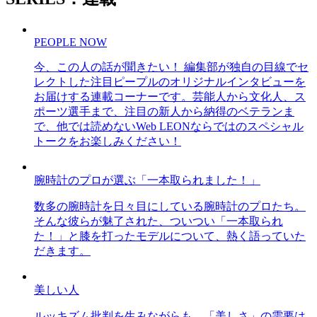
PEOPLE NOW
今、この人の話が聞きたい！ 編集部が独自の目線でセ
レクトした注目ピープルのオリジナルインタビューを
お届けする連載コーナーです。芸能人から文化人、ス
ポーツ選手まで、注目の新人から納得のベテランま
で、他では読めないWeb LEONならではのスペシャル
トークをお楽しみください！
腕時計のプロが選ぶ「一本取られました！」
数多の腕時計を日々目にしている腕時計のプロたち。
そんな彼らが魅了された、ついつい「一本取られ
た！」と膝を打ったモデルについて、熱く語っていた
だきます。
美しい人
ルッキズム批判を生みながらも、「美しさ」の需要は