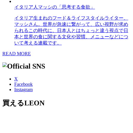
イタリア人マッシの「思考する食欲」
イタリア生まれのフード＆ライフスタイルライター、
マッシさん。世界が急速に繋がって、広い視野が求め
られるこの時代に、日本人とはちょっと違う視点で日
本と世界の食に関する文化や習慣、メニューなどにつ
いて考える連載です。
READ MORE
X
Facebook
Instagram
買えるLEON