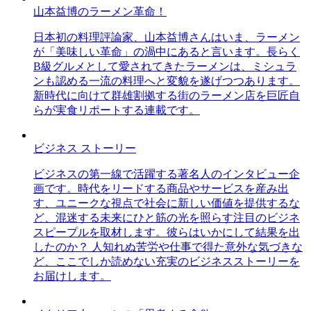
山本益博のラーメン革命！
日本初の料理評論家、山本益博さんはいま、ラーメン
が「美味しい革命」の渦中にあると言います。長らく
B級グルメとして愛されてきたラーメンは、ミシュラ
ンも認める一流の料理へと変貌を遂げつつあります。
新時代に向けて群雄割拠する街のラーメン店を巨匠自
らが実食リポートする連載です。
ビジネス ストーリー
ビジネスの第一線で活躍する著名人のインタビュー企
画です。時代をリードする商品やサービスを産み出
す、ユニークな視点で社会に新しい価値を提供するな
ど、混迷する未来にひと筋の光を照らす注目のビジネ
スピープルを取材します。彼らはいかにして結果を出
したのか？ 人知れぬ苦労や仕事で得た意外な気づきな
ど、ここでしか読めない充実のビジネスストーリーを
お届けします。