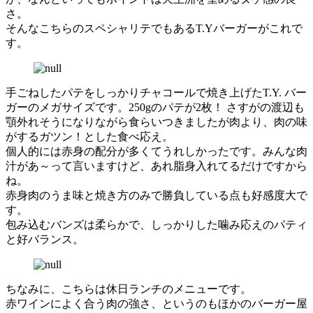
さ。
そんなこちらのスペシャリテでもあるT.Yバーガーがこれで
す。
手ごねしたパテをしっかりチャコールで焼き上げたT.Y. バー
ガーのメガサイズです。250gのパテが2枚！ さすがの渡辺も
顎外れそうになりながら食らいつきましたが肉より、肉の味
がするガツン！とした食べ応え。
個人的には赤身の配分が多くてうれしかったです。みんな肉
汁があ～って言いますけど、あれ脂身入れてるだけですから
ね。
赤身肉のうま味と焼き方のみで勝負している点も好感度大で
す。
包み込むバンズは柔らかで、しっかりした噛み応えのパティ
と好バランス。
ちなみに、こちらは休日ランチのメニューです。
赤ワインによく合う肉の強さ、というのもほかのバーガー屋