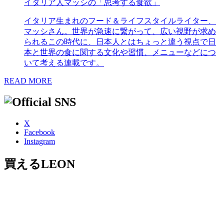
イタリア人マッシの「思考する食欲」
イタリア生まれのフード＆ライフスタイルライター、
マッシさん。世界が急速に繋がって、広い視野が求め
られるこの時代に、日本人とはちょっと違う視点で日
本と世界の食に関する文化や習慣、メニューなどにつ
いて考える連載です。
READ MORE
X
Facebook
Instagram
買えるLEON