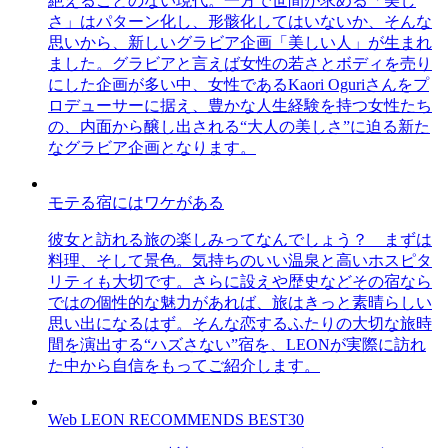
絶えることのない現代。一方で世間が求める「美し
さ」はパターン化し、形骸化してはいないか、そんな
思いから、新しいグラビア企画「美しい人」が生まれ
ました。グラビアと言えば女性の若さとボディを売り
にした企画が多い中、女性であるKaori Oguriさんをプ
ロデューサーに据え、豊かな人生経験を持つ女性たち
の、内面から醸し出される“大人の美しさ”に迫る新た
なグラビア企画となります。
モテる宿にはワケがある
彼女と訪れる旅の楽しみってなんでしょう？ まずは
料理、そして景色。気持ちのいい温泉と高いホスピタ
リティも大切です。さらに設えや歴史などその宿なら
ではの個性的な魅力があれば、旅はきっと素晴らしい
思い出になるはず。そんな恋するふたりの大切な旅時
間を演出する“ハズさない”宿を、LEONが実際に訪れ
た中から自信をもってご紹介します。
Web LEON RECOMMENDS BEST30