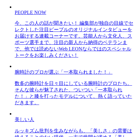
PEOPLE NOW
今、この人の話が聞きたい！ 編集部が独自の目線でセ
レクトした注目ピープルのオリジナルインタビューを
お届けする連載コーナーです。芸能人から文化人、ス
ポーツ選手まで、注目の新人から納得のベテランま
で、他では読めないWeb LEONならではのスペシャル
トークをお楽しみください！
腕時計のプロが選ぶ「一本取られました！」
数多の腕時計を日々目にしている腕時計のプロたち。
そんな彼らが魅了された、ついつい「一本取られ
た！」と膝を打ったモデルについて、熱く語っていた
だきます。
美しい人
ルッキズム批判を生みながらも、「美しさ」の需要は