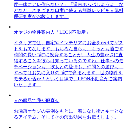
度一緒にアレ作らない？」「週末ホムパしようよ」な
どなど、さまざまな口実に使える簡単レシピを人気料
理研究家がお教えします。
オヤジの物件案内人「LEON不動産」
イタリアでは、自宅やインテリアにお金をかけてゲス
トをもてなします。もちろん自らも。もっとも過ごす
時間の長い”家”に投資することが、人生の豊かさに直
結することを彼らは知っているのですね。仕事へのモ
チベーションも、彼女との愛情も、仲間との遊びも、
すべてはお気に入りの”家”で育まれます。世の物件を
モテるか否か！という目線で、LEON不動産がご案内
いたします。
人の服見て我が服直せ
お洒落オヤジの実例をもとに、着こなし術とキーとな
るアイテム、そしてその演出効果をお伝えします。