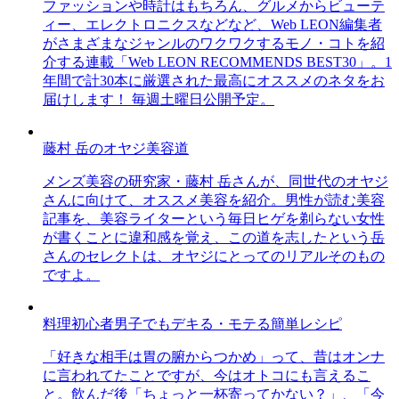
ファッションや時計はもちろん、グルメからビューテ
ィー、エレクトロニクスなどなど、Web LEON編集者
がさまざまなジャンルのワクワクするモノ・コトを紹
介する連載「Web LEON RECOMMENDS BEST30」。1
年間で計30本に厳選された最高にオススメのネタをお
届けします！ 毎週土曜日公開予定。
藤村 岳のオヤジ美容道
メンズ美容の研究家・藤村 岳さんが、同世代のオヤジ
さんに向けて、オススメ美容を紹介。男性が読む美容
記事を、美容ライターという毎日ヒゲを剃らない女性
が書くことに違和感を覚え、この道を志したという岳
さんのセレクトは、オヤジにとってのリアルそのもの
ですよ。
料理初心者男子でもデキる・モテる簡単レシピ
「好きな相手は胃の腑からつかめ」って、昔はオンナ
に言われてたことですが、今はオトコにも言えるこ
と。飲んだ後「ちょっと一杯寄ってかない？」、「今