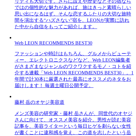
リティも大切です。さらに設えや歴史などその宿なら
ではの個性的な魅力があれば、旅はきっと素晴らしい
思い出になるはず。そんな恋するふたりの大切な旅時
間を演出する“ハズさない”宿を、LEONが実際に訪れ
た中から自信をもってご紹介します。
Web LEON RECOMMENDS BEST30
ファッションや時計はもちろん、グルメからビューテ
ィー、エレクトロニクスなどなど、Web LEON編集者
がさまざまなジャンルのワクワクするモノ・コトを紹
介する連載「Web LEON RECOMMENDS BEST30」。1
年間で計30本に厳選された最高にオススメのネタをお
届けします！ 毎週土曜日公開予定。
藤村 岳のオヤジ美容道
メンズ美容の研究家・藤村 岳さんが、同世代のオヤジ
さんに向けて、オススメ美容を紹介。男性が読む美容
記事を、美容ライターという毎日ヒゲを剃らない女性
が書くことに違和感を覚え、この道を志したという岳