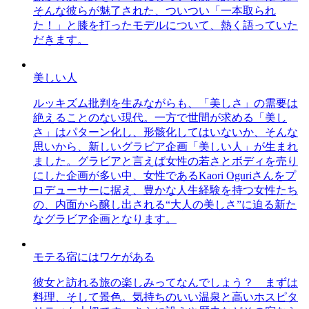
そんな彼らが魅了された、ついつい「一本取られ
た！」と膝を打ったモデルについて、熱く語っていた
だきます。
美しい人
ルッキズム批判を生みながらも、「美しさ」の需要は
絶えることのない現代。一方で世間が求める「美し
さ」はパターン化し、形骸化してはいないか、そんな
思いから、新しいグラビア企画「美しい人」が生まれ
ました。グラビアと言えば女性の若さとボディを売り
にした企画が多い中、女性であるKaori Oguriさんをプ
ロデューサーに据え、豊かな人生経験を持つ女性たち
の、内面から醸し出される“大人の美しさ”に迫る新た
なグラビア企画となります。
モテる宿にはワケがある
彼女と訪れる旅の楽しみってなんでしょう？ まずは
料理、そして景色。気持ちのいい温泉と高いホスピタ