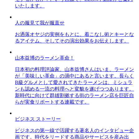
いたします。
人の服見て我が服直せ
お洒落オヤジの実例をもとに、着こなし術とキーとな
るアイテム、そしてその演出効果をお伝えします。
山本益博のラーメン革命！
日本初の料理評論家、山本益博さんはいま、ラーメン
が「美味しい革命」の渦中にあると言います。長らく
B級グルメとして愛されてきたラーメンは、ミシュラ
ンも認める一流の料理へと変貌を遂げつつあります。
新時代に向けて群雄割拠する街のラーメン店を巨匠自
らが実食リポートする連載です。
ビジネス ストーリー
ビジネスの第一線で活躍する著名人のインタビュー企
画です。時代をリードする商品やサービスを産み出