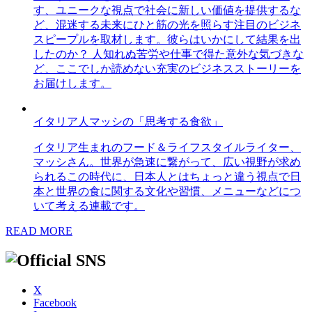
す、ユニークな視点で社会に新しい価値を提供するな
ど、混迷する未来にひと筋の光を照らす注目のビジネ
スピープルを取材します。彼らはいかにして結果を出
したのか？ 人知れぬ苦労や仕事で得た意外な気づきな
ど、ここでしか読めない充実のビジネスストーリーを
お届けします。
イタリア人マッシの「思考する食欲」
イタリア生まれのフード＆ライフスタイルライター、
マッシさん。世界が急速に繋がって、広い視野が求め
られるこの時代に、日本人とはちょっと違う視点で日
本と世界の食に関する文化や習慣、メニューなどにつ
いて考える連載です。
READ MORE
X
Facebook