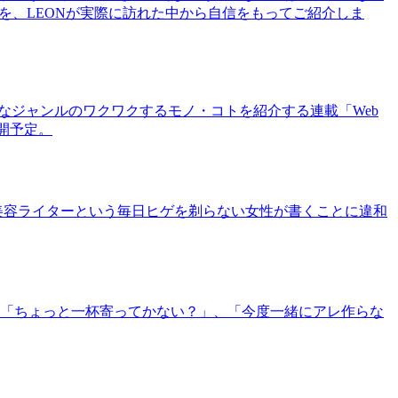
を、LEONが実際に訪れた中から自信をもってご紹介しま
まなジャンルのワクワクするモノ・コトを紹介する連載「Web
公開予定。
美容ライターという毎日ヒゲを剃らない女性が書くことに違和
「ちょっと一杯寄ってかない？」、「今度一緒にアレ作らな