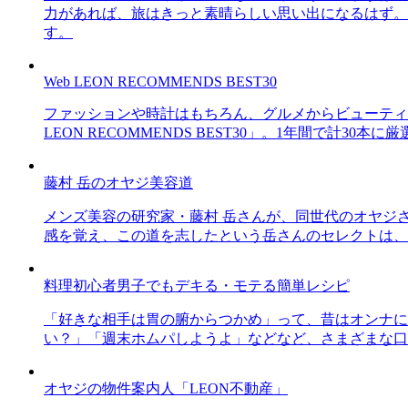
力があれば、旅はきっと素晴らしい思い出になるはず。
す。
Web LEON RECOMMENDS BEST30
ファッションや時計はもちろん、グルメからビューティー
LEON RECOMMENDS BEST30」。1年間で計
藤村 岳のオヤジ美容道
メンズ美容の研究家・藤村 岳さんが、同世代のオヤジ
感を覚え、この道を志したという岳さんのセレクトは、
料理初心者男子でもデキる・モテる簡単レシピ
「好きな相手は胃の腑からつかめ」って、昔はオンナに
い？」「週末ホムパしようよ」などなど、さまざまな口
オヤジの物件案内人「LEON不動産」