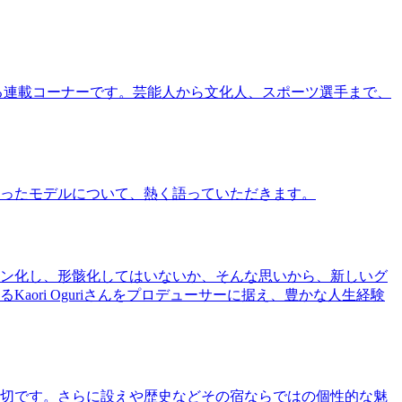
る連載コーナーです。芸能人から文化人、スポーツ選手まで、
ったモデルについて、熱く語っていただきます。
ン化し、形骸化してはいないか、そんな思いから、新しいグ
ri Oguriさんをプロデューサーに据え、豊かな人生経験
切です。さらに設えや歴史などその宿ならではの個性的な魅