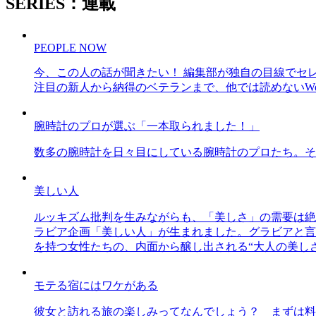
SERIES：連載
PEOPLE NOW
今、この人の話が聞きたい！ 編集部が独自の目線でセ
注目の新人から納得のベテランまで、他では読めないWe
腕時計のプロが選ぶ「一本取られました！」
数多の腕時計を日々目にしている腕時計のプロたち。そ
美しい人
ルッキズム批判を生みながらも、「美しさ」の需要は絶
ラビア企画「美しい人」が生まれました。グラビアと言え
を持つ女性たちの、内面から醸し出される“大人の美し
モテる宿にはワケがある
彼女と訪れる旅の楽しみってなんでしょう？ まずは料