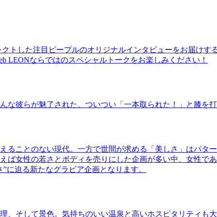
レクトした注目ピープルのオリジナルインタビューをお届けす
b LEONならではのスペシャルトークをお楽しみください！
んな彼らが魅了された、ついつい「一本取られた！」と膝を打
えることのない現代。一方で世間が求める「美しさ」はパター
ば女性の若さとボディを売りにした企画が多い中、女性であるKao
さ”に迫る新たなグラビア企画となります。
理、そして景色。気持ちのいい温泉と高いホスピタリティも大