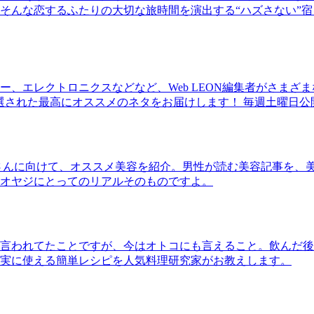
そんな恋するふたりの大切な旅時間を演出する“ハズさない”宿
、エレクトロニクスなどなど、Web LEON編集者がさまざ
30本に厳選された最高にオススメのネタをお届けします！ 毎週土曜日
さんに向けて、オススメ美容を紹介。男性が読む美容記事を、
オヤジにとってのリアルそのものですよ。
言われてたことですが、今はオトコにも言えること。飲んだ後
実に使える簡単レシピを人気料理研究家がお教えします。