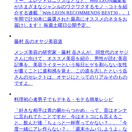
ィー、エレクトロニクスなどなど、Web LEON編集者
がさまざまなジャンルのワクワクするモノ・コトを紹
介する連載「Web LEON RECOMMENDS BEST30」。1
年間で計30本に厳選された最高にオススメのネタをお
届けします！ 毎週土曜日公開予定。
藤村 岳のオヤジ美容道
メンズ美容の研究家・藤村 岳さんが、同世代のオヤジ
さんに向けて、オススメ美容を紹介。男性が読む美容
記事を、美容ライターという毎日ヒゲを剃らない女性
が書くことに違和感を覚え、この道を志したという岳
さんのセレクトは、オヤジにとってのリアルそのもの
ですよ。
料理初心者男子でもデキる・モテる簡単レシピ
「好きな相手は胃の腑からつかめ」って、昔はオンナ
に言われてたことですが、今はオトコにも言えるこ
と。飲んだ後「ちょっと一杯寄ってかない？」、「今
度一緒にアレ作らない？」「週末ホムパしようよ」な