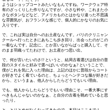
ようはショップコートみたいなもんですね。ワークウェア特
有のざっくりした作りなんですが、小さな衿や、これまた小
さなボタンなどなど、アメリカものとはかなり違った不思議
な雰囲気が、おフランスな感じで、個人的にかなりのお気に
入りです。
で、これは実は自分へのお土産なんです。パリのクリニャン
クールへ行ったときにあちこち歩き回り、出会ったのがこの
一着なんです。記念に、とか言いながらぱっと購入して、そ
のまま羽織ってたわけで、お土産かつ思い出。
で、何が言いたいのさ!? というと、結局古着選びは自分の普
段のスタイルと好みで選べばいいのかなぁ? ということで、
僕がこれを気に入った理由は、上記のほかに普段からコート
が好きでよく着ているのと、ちょっとヘンテコな服が好きだ
から、というまぁ、他人からしたらどうでもいい理由。
でも、他人からしたらどうでもいい理由こそ、一番大事にす
べきもんじゃないのかなぁ、と自分の古着を眺めていると思
ったり。
と、とりとめがなくなってきたので、本日はここまで！