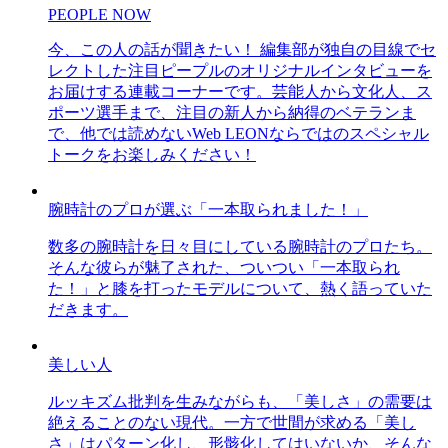
PEOPLE NOW
今、この人の話が聞きたい！ 編集部が独自の目線でセ
レクトした注目ピープルのオリジナルインタビューを
お届けする連載コーナーです。芸能人から文化人、ス
ポーツ選手まで、注目の新人から納得のベテランま
で、他では読めないWeb LEONならではのスペシャル
トークをお楽しみください！
腕時計のプロが選ぶ「一本取られました！」
数多の腕時計を日々目にしている腕時計のプロたち。
そんな彼らが魅了された、ついつい「一本取られ
た！」と膝を打ったモデルについて、熱く語っていた
だきます。
美しい人
ルッキズム批判を生みながらも、「美しさ」の需要は
絶えることのない現代。一方で世間が求める「美し
さ」はパターン化し、形骸化してはいないか、そんな