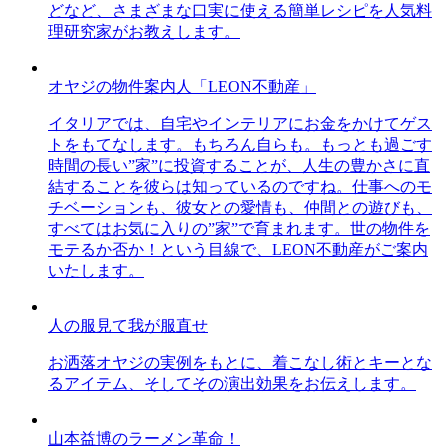
どなど、さまざまな口実に使える簡単レシピを人気料
理研究家がお教えします。
オヤジの物件案内人「LEON不動産」
イタリアでは、自宅やインテリアにお金をかけてゲス
トをもてなします。もちろん自らも。もっとも過ごす
時間の長い”家”に投資することが、人生の豊かさに直
結することを彼らは知っているのですね。仕事へのモ
チベーションも、彼女との愛情も、仲間との遊びも、
すべてはお気に入りの”家”で育まれます。世の物件を
モテるか否か！という目線で、LEON不動産がご案内
いたします。
人の服見て我が服直せ
お洒落オヤジの実例をもとに、着こなし術とキーとな
るアイテム、そしてその演出効果をお伝えします。
山本益博のラーメン革命！