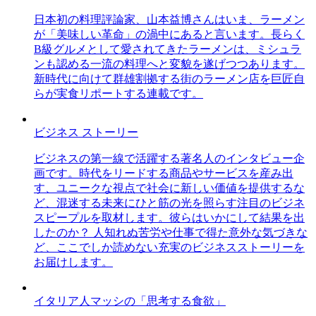
日本初の料理評論家、山本益博さんはいま、ラーメン
が「美味しい革命」の渦中にあると言います。長らく
B級グルメとして愛されてきたラーメンは、ミシュラ
ンも認める一流の料理へと変貌を遂げつつあります。
新時代に向けて群雄割拠する街のラーメン店を巨匠自
らが実食リポートする連載です。
ビジネス ストーリー
ビジネスの第一線で活躍する著名人のインタビュー企
画です。時代をリードする商品やサービスを産み出
す、ユニークな視点で社会に新しい価値を提供するな
ど、混迷する未来にひと筋の光を照らす注目のビジネ
スピープルを取材します。彼らはいかにして結果を出
したのか？ 人知れぬ苦労や仕事で得た意外な気づきな
ど、ここでしか読めない充実のビジネスストーリーを
お届けします。
イタリア人マッシの「思考する食欲」