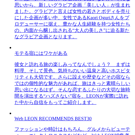
思いから、新しいグラビア企画「美しい人」が生まれ
ました。グラビアと言えば女性の若さとボディを売り
にした企画が多い中、女性であるKaori Oguriさんをプ
ロデューサーに据え、豊かな人生経験を持つ女性たち
の、内面から醸し出される“大人の美しさ”に迫る新た
なグラビア企画となります。
モテる宿にはワケがある
彼女と訪れる旅の楽しみってなんでしょう？ まずは
料理、そして景色。気持ちのいい温泉と高いホスピタ
リティも大切です。さらに設えや歴史などその宿なら
ではの個性的な魅力があれば、旅はきっと素晴らしい
思い出になるはず。そんな恋するふたりの大切な旅時
間を演出する“ハズさない”宿を、LEONが実際に訪れ
た中から自信をもってご紹介します。
Web LEON RECOMMENDS BEST30
ファッションや時計はもちろん、グルメからビューテ