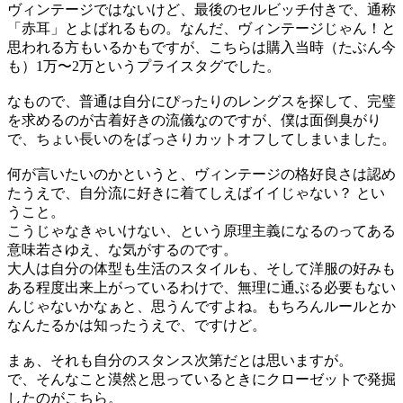
ヴィンテージではないけど、最後のセルビッチ付きで、通称
「赤耳」とよばれるもの。なんだ、ヴィンテージじゃん！と
思われる方もいるかもですが、こちらは購入当時（たぶん今
も）1万〜2万というプライスタグでした。
なもので、普通は自分にぴったりのレングスを探して、完璧
を求めるのが古着好きの流儀なのですが、僕は面倒臭がり
で、ちょい長いのをばっさりカットオフしてしまいました。
何が言いたいのかというと、ヴィンテージの格好良さは認め
たうえで、自分流に好きに着てしえばイイじゃない？ とい
うこと。
こうじゃなきゃいけない、という原理主義になるのってある
意味若さゆえ、な気がするのです。
大人は自分の体型も生活のスタイルも、そして洋服の好みも
ある程度出来上がっているわけで、無理に通ぶる必要もない
んじゃないかなぁと、思うんですよね。もちろんルールとか
なんたるかは知ったうえで、ですけど。
まぁ、それも自分のスタンス次第だとは思いますが。
で、そんなこと漠然と思っているときにクローゼットで発掘
したのがこちら。