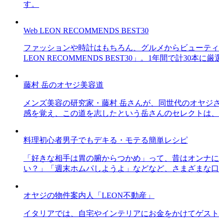
す。
Web LEON RECOMMENDS BEST30
ファッションや時計はもちろん、グルメからビューティー
LEON RECOMMENDS BEST30」。1年間で計
藤村 岳のオヤジ美容道
メンズ美容の研究家・藤村 岳さんが、同世代のオヤジ
感を覚え、この道を志したという岳さんのセレクトは、
料理初心者男子でもデキる・モテる簡単レシピ
「好きな相手は胃の腑からつかめ」って、昔はオンナに
い？」「週末ホムパしようよ」などなど、さまざまな口
オヤジの物件案内人「LEON不動産」
イタリアでは、自宅やインテリアにお金をかけてゲスト