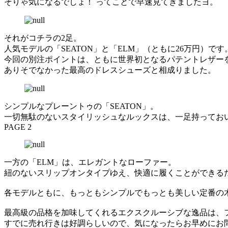
そりゃ気になるでしょ！ ってことで早速見てきましたヨ。
それがコチラの2足。
人気モデルの「SEATON」と「ELM」（ともに26万円）です
今回の別注ポイントは、ともに世界初となるパテントレザー
ありそでなかった最高のドレスシューズと相成りました。
シンプルなプレーントゥの「SEATON」。
一切無駄のないスタイリッシュなルックスは、一足持ってお
PAGE 2
一方の「ELM」は、エレガントなローファー。
紐のないスリップオンタイプゆえ、快適に履くことができる
各モデルともに、もっともシンプルでもっとも美しい定番の木型
最高級の品格を加味してくれるエクスクルーシブな逸品は、
すでに売れ行きは好調らしいので、気になったらお早めにお