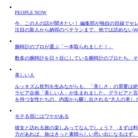
PEOPLE NOW
今、この人の話が聞きたい！ 編集部が独自の目線でセ
注目の新人から納得のベテランまで、他では読めないWe
腕時計のプロが選ぶ「一本取られました！」
数多の腕時計を日々目にしている腕時計のプロたち。そ
美しい人
ルッキズム批判を生みながらも、「美しさ」の需要は絶
ラビア企画「美しい人」が生まれました。グラビアと言え
を持つ女性たちの、内面から醸し出される“大人の美し
モテる宿にはワケがある
彼女と訪れる旅の楽しみってなんでしょう？ まずは料
力があれば、旅はきっと素晴らしい思い出になるはず。