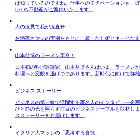
は知っているのですね。仕事へのモチベーションも、彼
LEON不動産がご案内いたします。
人の服見て我が服直せ
お洒落オヤジの実例をもとに、着こなし術とキーとなる
山本益博のラーメン革命！
日本初の料理評論家、山本益博さんはいま、ラーメンが
料理へと変貌を遂げつつあります。新時代に向けて群雄
ビジネス ストーリー
ビジネスの第一線で活躍する著名人のインタビュー企画
ひと筋の光を照らす注目のビジネスピープルを取材しま
スストーリーをお届けします。
イタリア人マッシの「思考する食欲」