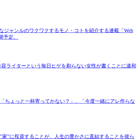
まなジャンルのワクワクするモノ・コトを紹介する連載「Web
公開予定。
美容ライターという毎日ヒゲを剃らない女性が書くことに違和
「ちょっと一杯寄ってかない？」、「今度一緒にアレ作らな
”家”に投資することが、人生の豊かさに直結することを彼ら