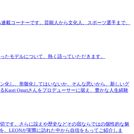
る連載コーナーです。芸能人から文化人、スポーツ選手まで、
ったモデルについて、熱く語っていただきます。
ン化し、形骸化してはいないか、そんな思いから、新しいグ
ri Oguriさんをプロデューサーに据え、豊かな人生経験
切です。さらに設えや歴史などその宿ならではの個性的な魅
を、LEONが実際に訪れた中から自信をもってご紹介しま