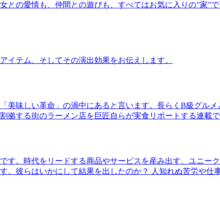
女との愛情も、仲間との遊びも、すべてはお気に入りの”家”
アイテム、そしてその演出効果をお伝えします。
「美味しい革命」の渦中にあると言います。長らくB級グルメ
割拠する街のラーメン店を巨匠自らが実食リポートする連載で
です。時代をリードする商品やサービスを産み出す、ユニーク
す。彼らはいかにして結果を出したのか？ 人知れぬ苦労や仕