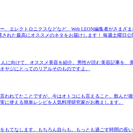
、エレクトロニクスなどなど、Web LEON編集者がさまざ
30本に厳選された最高にオススメのネタをお届けします！ 毎週土曜日
さんに向けて、オススメ美容を紹介。男性が読む美容記事を、
オヤジにとってのリアルそのものですよ。
言われてたことですが、今はオトコにも言えること。飲んだ後
実に使える簡単レシピを人気料理研究家がお教えします。
をもてなします。もちろん自らも。もっとも過ごす時間の長い