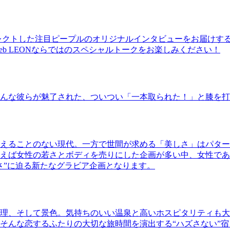
レクトした注目ピープルのオリジナルインタビューをお届けす
b LEONならではのスペシャルトークをお楽しみください！
んな彼らが魅了された、ついつい「一本取られた！」と膝を打
えることのない現代。一方で世間が求める「美しさ」はパター
ば女性の若さとボディを売りにした企画が多い中、女性であるKao
さ”に迫る新たなグラビア企画となります。
理、そして景色。気持ちのいい温泉と高いホスピタリティも大
そんな恋するふたりの大切な旅時間を演出する“ハズさない”宿