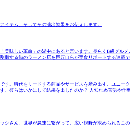
アイテム、そしてその演出効果をお伝えします。
「美味しい革命」の渦中にあると言います。長らくB級グルメ
割拠する街のラーメン店を巨匠自らが実食リポートする連載で
です。時代をリードする商品やサービスを産み出す、ユニーク
す。彼らはいかにして結果を出したのか？ 人知れぬ苦労や仕
ッシさん。世界が急速に繋がって、広い視野が求められるこの
。