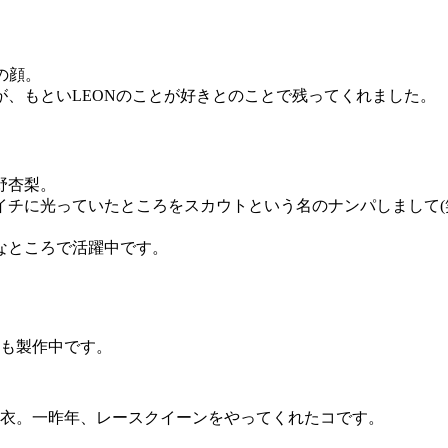
Yの顔。
、もといLEONのことが好きとのことで残ってくれました。
野杏梨。
チに光っていたところをスカウトという名のナンパしまして(
なところで活躍中です。
ども製作中です。
結衣。一昨年、レースクイーンをやってくれたコです。