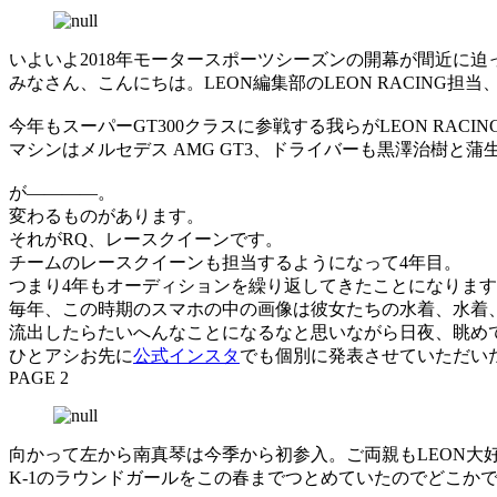
いよいよ2018年モータースポーツシーズンの開幕が間近に
みなさん、こんにちは。LEON編集部のLEON RACING担
今年もスーパーGT300クラスに参戦する我らがLEON RACIN
マシンはメルセデス AMG GT3、ドライバーも黒澤治樹
が――――。
変わるものがあります。
それがRQ、レースクイーンです。
チームのレースクイーンも担当するようになって4年目。
つまり4年もオーディションを繰り返してきたことになりま
毎年、この時期のスマホの中の画像は彼女たちの水着、水着
流出したらたいへんなことになるなと思いながら日夜、眺め
ひとアシお先に
公式インスタ
でも個別に発表させていただい
PAGE 2
向かって左から南真琴は今季から初参入。ご両親もLEON大好
K-1のラウンドガールをこの春までつとめていたのでどこか