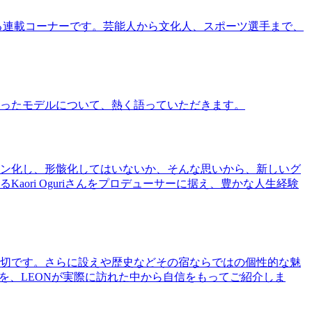
る連載コーナーです。芸能人から文化人、スポーツ選手まで、
ったモデルについて、熱く語っていただきます。
ン化し、形骸化してはいないか、そんな思いから、新しいグ
ri Oguriさんをプロデューサーに据え、豊かな人生経験
切です。さらに設えや歴史などその宿ならではの個性的な魅
を、LEONが実際に訪れた中から自信をもってご紹介しま