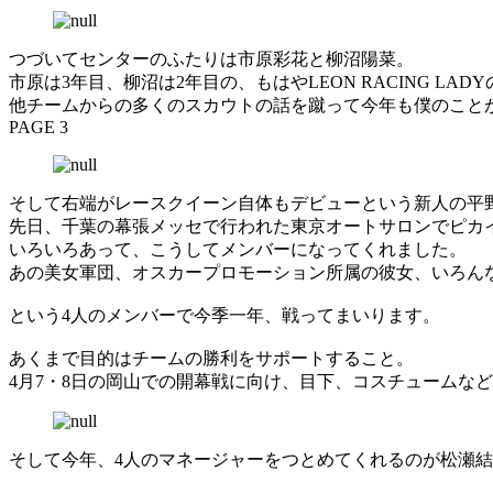
つづいてセンターのふたりは市原彩花と柳沼陽菜。
市原は3年目、柳沼は2年目の、もはやLEON RACING LAD
他チームからの多くのスカウトの話を蹴って今年も僕のことが
PAGE 3
そして右端がレースクイーン自体もデビューという新人の平
先日、千葉の幕張メッセで行われた東京オートサロンでピカイ
いろいろあって、こうしてメンバーになってくれました。
あの美女軍団、オスカープロモーション所属の彼女、いろん
という4人のメンバーで今季一年、戦ってまいります。
あくまで目的はチームの勝利をサポートすること。
4月7・8日の岡山での開幕戦に向け、目下、コスチュームな
そして今年、4人のマネージャーをつとめてくれるのが松瀬