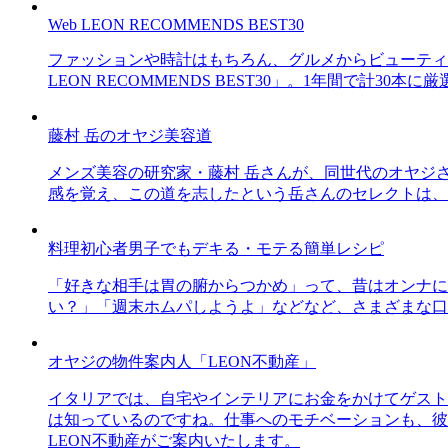
Web LEON RECOMMENDS BEST30
ファッションや時計はもちろん、グルメからビューティー
LEON RECOMMENDS BEST30」。1年間で計
藤村 岳のオヤジ美容道
メンズ美容の研究家・藤村 岳さんが、同世代のオヤジ
感を覚え、この道を志したという岳さんのセレクトは、
料理初心者男子でもデキる・モテる簡単レシピ
「好きな相手は胃の腑からつかめ」って、昔はオンナに
い？」「週末ホムパしようよ」などなど、さまざまな口
オヤジの物件案内人「LEON不動産」
イタリアでは、自宅やインテリアにお金をかけてゲスト
は知っているのですね。仕事へのモチベーションも、彼
LEON不動産がご案内いたします。