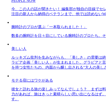
PEOPLE NOW
今、この人の話が聞きたい！ 編集部が独自の目線でセ
注目の新人から納得のベテランまで、他では読めないWe
腕時計のプロが選ぶ「一本取られました！」
数多の腕時計を日々目にしている腕時計のプロたち。そ
美しい人
ルッキズム批判を生みながらも、「美しさ」の需要は絶
ラビア企画「美しい人」が生まれました。グラビアと言え
を持つ女性たちの、内面から醸し出される“大人の美し
モテる宿にはワケがある
彼女と訪れる旅の楽しみってなんでしょう？ まずは料
力があれば、旅はきっと素晴らしい思い出になるはず。
す。