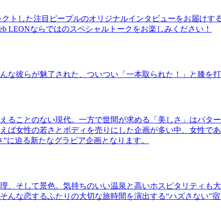
レクトした注目ピープルのオリジナルインタビューをお届けす
b LEONならではのスペシャルトークをお楽しみください！
んな彼らが魅了された、ついつい「一本取られた！」と膝を打
えることのない現代。一方で世間が求める「美しさ」はパター
ば女性の若さとボディを売りにした企画が多い中、女性であるKao
さ”に迫る新たなグラビア企画となります。
理、そして景色。気持ちのいい温泉と高いホスピタリティも大
そんな恋するふたりの大切な旅時間を演出する“ハズさない”宿