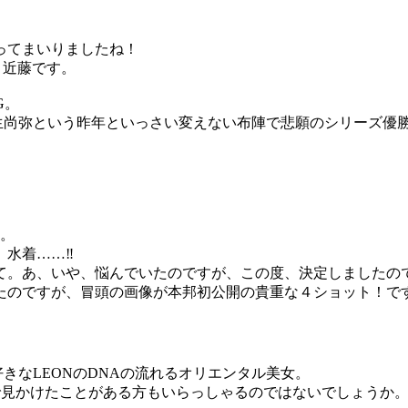
迫ってまいりましたね！
当、近藤です。
G。
と蒲生尚弥という昨年といっさい変えない布陣で悲願のシリーズ優
す。
、水着……‼
て。あ、いや、悩んでいたのですが、この度、決定しましたの
たのですが、冒頭の画像が本邦初公開の貴重な４ショット！で
きなLEONのDNAの流れるオリエンタル美女。
で見かけたことがある方もいらっしゃるのではないでしょうか