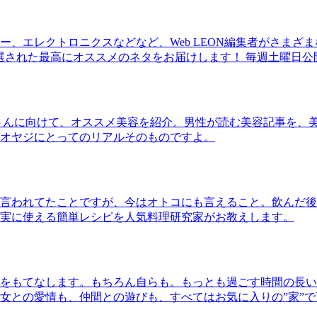
、エレクトロニクスなどなど、Web LEON編集者がさまざ
30本に厳選された最高にオススメのネタをお届けします！ 毎週土曜日
さんに向けて、オススメ美容を紹介。男性が読む美容記事を、
オヤジにとってのリアルそのものですよ。
言われてたことですが、今はオトコにも言えること。飲んだ後
実に使える簡単レシピを人気料理研究家がお教えします。
をもてなします。もちろん自らも。もっとも過ごす時間の長い
女との愛情も、仲間との遊びも、すべてはお気に入りの”家”