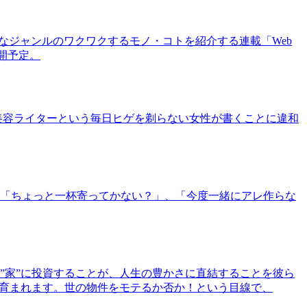
まなジャンルのワクワクするモノ・コトを紹介する連載「Web
公開予定。
美容ライターという毎日ヒゲを剃らない女性が書くことに違和
「ちょっと一杯寄ってかない？」、「今度一緒にアレ作らな
”家”に投資することが、人生の豊かさに直結することを彼ら
で育まれます。世の物件をモテるか否か！という目線で、