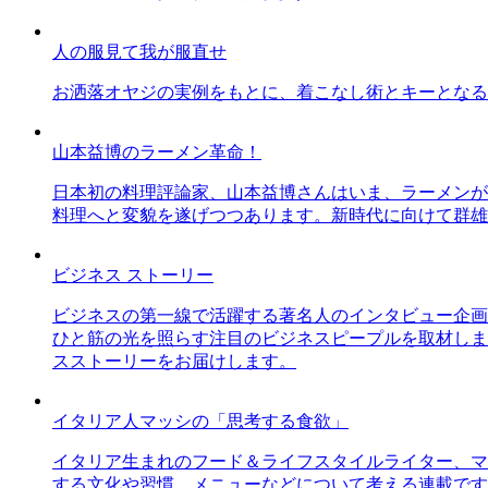
人の服見て我が服直せ
お洒落オヤジの実例をもとに、着こなし術とキーとなる
山本益博のラーメン革命！
日本初の料理評論家、山本益博さんはいま、ラーメンが
料理へと変貌を遂げつつあります。新時代に向けて群雄
ビジネス ストーリー
ビジネスの第一線で活躍する著名人のインタビュー企画
ひと筋の光を照らす注目のビジネスピープルを取材しま
スストーリーをお届けします。
イタリア人マッシの「思考する食欲」
イタリア生まれのフード＆ライフスタイルライター、マ
する文化や習慣、メニューなどについて考える連載です