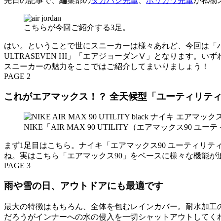
先日の記事で、編集部の
タカハシ先輩
、
ホリカワ先輩
が私物
こちらが今回ご紹介する3足。
はい。ということで世にスニーカーは様々あれど、今回は「ハ
ULTRASEVEN HI」「エアジョーダンⅤ」となります
スニーカーの魅力をここではご紹介してまいりましょう！
PAGE 2
これがエアマックス！？ 全天候型「ユーティリテ
NIKE「AIR MAX 90 UTILITY（エアマックス90 ユ
まず1足目はこちら。ナイキ「エアマックス90 ユーティリ
ね。実はこちら「エアマックス90」をベースに様々な機能が
PAGE 3
雨や雪の日、アウトドアにも最適です
最大の特徴はもちろん、全体を包むレインカバー。耐水加工
だろうがインナーへの水の侵入を一切シャットアウトしてく