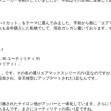
スニーカーを紹介していましたが、今回はその企画に便乗して
イカット」をテーマに選んでみました。手前から順に「エアマック
。いずれも去年購入した私物でして、現在ガシガシ履いておりま
ィ」
ーティリティ）」
ティ」です。その名の通りエアマックスシリーズの1足なのです
追加され、全天候型にアップデートされた1足なんです。
の施されたナイロン地がアッパーと一体化しています。さらに
れるんです。まさにユーティリティの高い1足ですね。