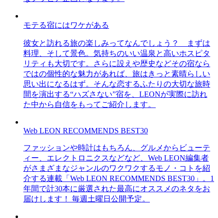
モテる宿にはワケがある
彼女と訪れる旅の楽しみってなんでしょう？ まずは
料理、そして景色。気持ちのいい温泉と高いホスピタ
リティも大切です。さらに設えや歴史などその宿なら
ではの個性的な魅力があれば、旅はきっと素晴らしい
思い出になるはず。そんな恋するふたりの大切な旅時
間を演出する“ハズさない”宿を、LEONが実際に訪れ
た中から自信をもってご紹介します。
Web LEON RECOMMENDS BEST30
ファッションや時計はもちろん、グルメからビューテ
ィー、エレクトロニクスなどなど、Web LEON編集者
がさまざまなジャンルのワクワクするモノ・コトを紹
介する連載「Web LEON RECOMMENDS BEST30」。1
年間で計30本に厳選された最高にオススメのネタをお
届けします！ 毎週土曜日公開予定。