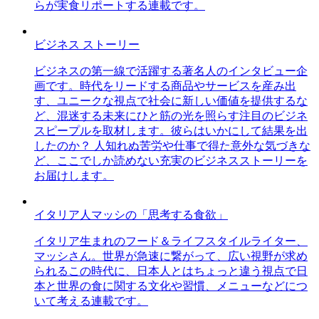
らが実食リポートする連載です。
ビジネス ストーリー
ビジネスの第一線で活躍する著名人のインタビュー企
画です。時代をリードする商品やサービスを産み出
す、ユニークな視点で社会に新しい価値を提供するな
ど、混迷する未来にひと筋の光を照らす注目のビジネ
スピープルを取材します。彼らはいかにして結果を出
したのか？ 人知れぬ苦労や仕事で得た意外な気づきな
ど、ここでしか読めない充実のビジネスストーリーを
お届けします。
イタリア人マッシの「思考する食欲」
イタリア生まれのフード＆ライフスタイルライター、
マッシさん。世界が急速に繋がって、広い視野が求め
られるこの時代に、日本人とはちょっと違う視点で日
本と世界の食に関する文化や習慣、メニューなどにつ
いて考える連載です。