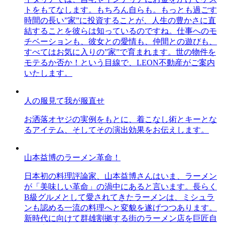
トをもてなします。もちろん自らも。もっとも過ごす
時間の長い”家”に投資することが、人生の豊かさに直
結することを彼らは知っているのですね。仕事へのモ
チベーションも、彼女との愛情も、仲間との遊びも、
すべてはお気に入りの”家”で育まれます。世の物件を
モテるか否か！という目線で、LEON不動産がご案内
いたします。
人の服見て我が服直せ
お洒落オヤジの実例をもとに、着こなし術とキーとな
るアイテム、そしてその演出効果をお伝えします。
山本益博のラーメン革命！
日本初の料理評論家、山本益博さんはいま、ラーメン
が「美味しい革命」の渦中にあると言います。長らく
B級グルメとして愛されてきたラーメンは、ミシュラ
ンも認める一流の料理へと変貌を遂げつつあります。
新時代に向けて群雄割拠する街のラーメン店を巨匠自