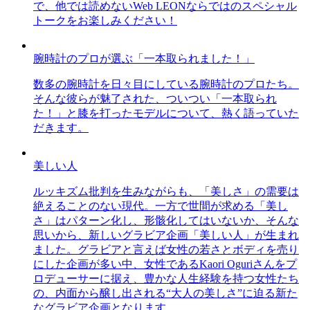
で、他では読めないWeb LEONならではのスペシャル
トークをお楽しみください！
腕時計のプロが選ぶ「一本取られました！」
数多の腕時計を日々目にしている腕時計のプロたち。
そんな彼らが魅了された、ついつい「一本取られ
た！」と膝を打ったモデルについて、熱く語っていた
だきます。
美しい人
ルッキズム批判を生みながらも、「美しさ」の需要は
絶えることのない現代。一方で世間が求める「美し
さ」はパターン化し、形骸化してはいないか、そんな
思いから、新しいグラビア企画「美しい人」が生まれ
ました。グラビアと言えば女性の若さとボディを売り
にした企画が多い中、女性であるKaori Oguriさんをプ
ロデューサーに据え、豊かな人生経験を持つ女性たち
の、内面から醸し出される“大人の美しさ”に迫る新た
なグラビア企画となります。