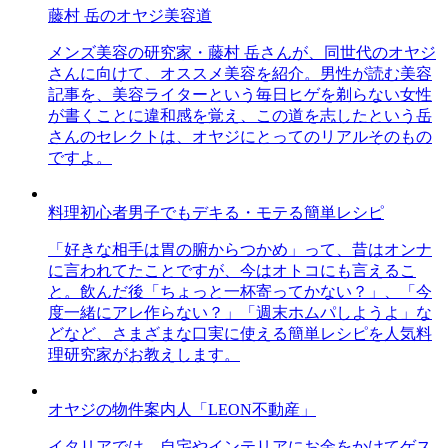
藤村 岳のオヤジ美容道
メンズ美容の研究家・藤村 岳さんが、同世代のオヤジ
さんに向けて、オススメ美容を紹介。男性が読む美容
記事を、美容ライターという毎日ヒゲを剃らない女性
が書くことに違和感を覚え、この道を志したという岳
さんのセレクトは、オヤジにとってのリアルそのもの
ですよ。
料理初心者男子でもデキる・モテる簡単レシピ
「好きな相手は胃の腑からつかめ」って、昔はオンナ
に言われてたことですが、今はオトコにも言えるこ
と。飲んだ後「ちょっと一杯寄ってかない？」、「今
度一緒にアレ作らない？」「週末ホムパしようよ」な
どなど、さまざまな口実に使える簡単レシピを人気料
理研究家がお教えします。
オヤジの物件案内人「LEON不動産」
イタリアでは、自宅やインテリアにお金をかけてゲス