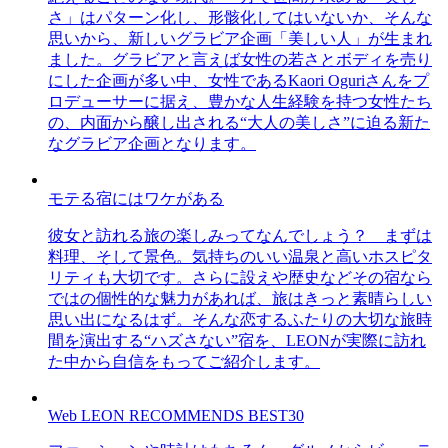
さ」はパターン化し、形骸化してはいないか、そんな
思いから、新しいグラビア企画「美しい人」が生まれ
ました。グラビアと言えば女性の若さとボディを売り
にした企画が多い中、女性であるKaori Oguriさんをプ
ロデューサーに据え、豊かな人生経験を持つ女性たち
の、内面から醸し出される“大人の美しさ”に迫る新た
なグラビア企画となります。
モテる宿にはワケがある
彼女と訪れる旅の楽しみってなんでしょう？ まずは
料理、そして景色。気持ちのいい温泉と高いホスピタ
リティも大切です。さらに設えや歴史などその宿なら
ではの個性的な魅力があれば、旅はきっと素晴らしい
思い出になるはず。そんな恋するふたりの大切な旅時
間を演出する“ハズさない”宿を、LEONが実際に訪れ
た中から自信をもってご紹介します。
Web LEON RECOMMENDS BEST30