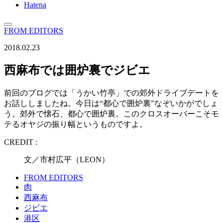
Hatena
FROM EDITORS
2018.02.23
西麻布では囲炉裏でジビエ
前回のブログでは「うかい竹亭」での郊外ドライブデートを
お話ししましたね。今日は“都心で囲炉裏”なぞいかがでしょ
う。郊外で懐石、都心で囲炉裏。このクロスオーバーこそモ
テるオヤジの振り幅というものですよ。
CREDIT :
文／市村広平（LEON）
FROM EDITORS
肉
西麻布
ジビエ
港区