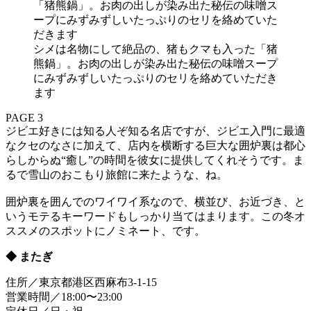
シメは名物にして絶品の、猪もクマも入った「猪
熊鍋」。お肉の出しが染み出た秘伝の味噌スープ
にみずみずしいたっぷりのセリを絡めていただき
ます
PAGE 3
ジビエ好きには知る人ぞ知る名店ですが、ジビエ入門に最適
なクセのなさに加えて、店内を横断する巨大な囲炉裏は都心
らしからぬ“癒し”の時間を彼女に提供してくれそうです。ま
るで雪山のおこもり旅館に来たような、ね。
囲炉裏を囲んでのワイワイ系なので、横並び、お近づき、と
いうモテるキーワードもしっかり当てはまります。この冬オ
ススメのスポットにノミネート、です。
◆ またぎ
住所／東京都港区西麻布3-1-15
営業時間／18:00〜23:00