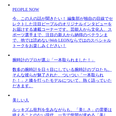
PEOPLE NOW
今、この人の話が聞きたい！ 編集部が独自の目線でセ
レクトした注目ピープルのオリジナルインタビューを
お届けする連載コーナーです。芸能人から文化人、ス
ポーツ選手まで、注目の新人から納得のベテランま
で、他では読めないWeb LEONならではのスペシャル
トークをお楽しみください！
腕時計のプロが選ぶ「一本取られました！」
数多の腕時計を日々目にしている腕時計のプロたち。
そんな彼らが魅了された、ついつい「一本取られ
た！」と膝を打ったモデルについて、熱く語っていた
だきます。
美しい人
ルッキズム批判を生みながらも、「美しさ」の需要は
絶えることのない現代。一方で世間が求める「美し