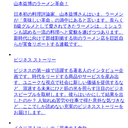
山本益博のラーメン革命！
日本初の料理評論家、山本益博さんはいま、ラーメン
が「美味しい革命」の渦中にあると言います。長らく
B級グルメとして愛されてきたラーメンは、ミシュラ
ンも認める一流の料理へと変貌を遂げつつあります。
新時代に向けて群雄割拠する街のラーメン店を巨匠自
らが実食リポートする連載です。
ビジネス ストーリー
ビジネスの第一線で活躍する著名人のインタビュー企
画です。時代をリードする商品やサービスを産み出
す、ユニークな視点で社会に新しい価値を提供するな
ど、混迷する未来にひと筋の光を照らす注目のビジネ
スピープルを取材します。彼らはいかにして結果を出
したのか？ 人知れぬ苦労や仕事で得た意外な気づきな
ど、ここでしか読めない充実のビジネスストーリーを
お届けします。