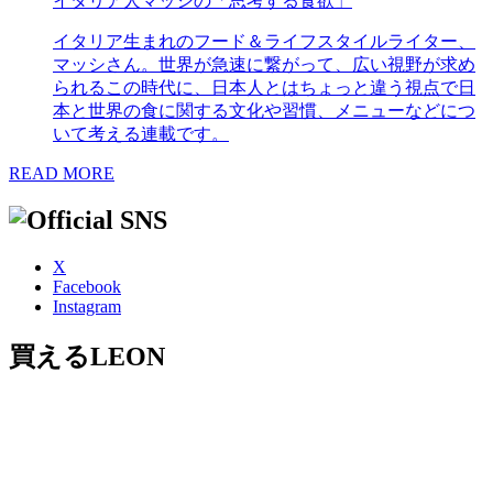
イタリア人マッシの「思考する食欲」
イタリア生まれのフード＆ライフスタイルライター、
マッシさん。世界が急速に繋がって、広い視野が求め
られるこの時代に、日本人とはちょっと違う視点で日
本と世界の食に関する文化や習慣、メニューなどにつ
いて考える連載です。
READ MORE
X
Facebook
Instagram
買えるLEON