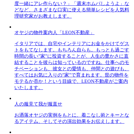
度一緒にアレ作らない？」「週末ホムパしようよ」な
どなど、さまざまな口実に使える簡単レシピを人気料
理研究家がお教えします。
オヤジの物件案内人「LEON不動産」
イタリアでは、自宅やインテリアにお金をかけてゲス
トをもてなします。もちろん自らも。もっとも過ごす
時間の長い”家”に投資することが、人生の豊かさに直
結することを彼らは知っているのですね。仕事へのモ
チベーションも、彼女との愛情も、仲間との遊びも、
すべてはお気に入りの”家”で育まれます。世の物件を
モテるか否か！という目線で、LEON不動産がご案内
いたします。
人の服見て我が服直せ
お洒落オヤジの実例をもとに、着こなし術とキーとな
るアイテム、そしてその演出効果をお伝えします。