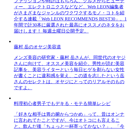
ファッションや時計はもちろん、グルメからビューテ
ィー、エレクトロニクスなどなど、Web LEON編集者
がさまざまなジャンルのワクワクするモノ・コトを紹
介する連載「Web LEON RECOMMENDS BEST30」。1
年間で計30本に厳選された最高にオススメのネタをお
届けします！ 毎週土曜日公開予定。
藤村 岳のオヤジ美容道
メンズ美容の研究家・藤村 岳さんが、同世代のオヤジ
さんに向けて、オススメ美容を紹介。男性が読む美容
記事を、美容ライターという毎日ヒゲを剃らない女性
が書くことに違和感を覚え、この道を志したという岳
さんのセレクトは、オヤジにとってのリアルそのもの
ですよ。
料理初心者男子でもデキる・モテる簡単レシピ
「好きな相手は胃の腑からつかめ」って、昔はオンナ
に言われてたことですが、今はオトコにも言えるこ
と。飲んだ後「ちょっと一杯寄ってかない？」、「今