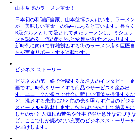
山本益博のラーメン革命！
日本初の料理評論家、山本益博さんはいま、ラーメン
が「美味しい革命」の渦中にあると言います。長らく
B級グルメとして愛されてきたラーメンは、ミシュラ
ンも認める一流の料理へと変貌を遂げつつあります。
新時代に向けて群雄割拠する街のラーメン店を巨匠自
らが実食リポートする連載です。
ビジネス ストーリー
ビジネスの第一線で活躍する著名人のインタビュー企
画です。時代をリードする商品やサービスを産み出
す、ユニークな視点で社会に新しい価値を提供するな
ど、混迷する未来にひと筋の光を照らす注目のビジネ
スピープルを取材します。彼らはいかにして結果を出
したのか？ 人知れぬ苦労や仕事で得た意外な気づきな
ど、ここでしか読めない充実のビジネスストーリーを
お届けします。