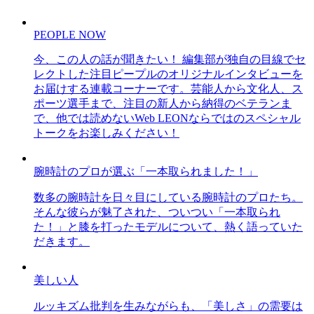
PEOPLE NOW
今、この人の話が聞きたい！ 編集部が独自の目線でセ
レクトした注目ピープルのオリジナルインタビューを
お届けする連載コーナーです。芸能人から文化人、ス
ポーツ選手まで、注目の新人から納得のベテランま
で、他では読めないWeb LEONならではのスペシャル
トークをお楽しみください！
腕時計のプロが選ぶ「一本取られました！」
数多の腕時計を日々目にしている腕時計のプロたち。
そんな彼らが魅了された、ついつい「一本取られ
た！」と膝を打ったモデルについて、熱く語っていた
だきます。
美しい人
ルッキズム批判を生みながらも、「美しさ」の需要は