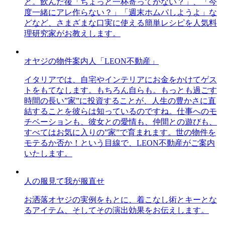
と。飲んだ後「ちょっと一杯寄ってかない？」、「今
度一緒にアレ作らない？」「週末ホムパしようよ」な
どなど、さまざまな口実に使える簡単レシピを人気料
理研究家がお教えします。
オヤジの物件案内人「LEON不動産」
イタリアでは、自宅やインテリアにお金をかけてゲス
トをもてなします。もちろん自らも。もっとも過ごす
時間の長い”家”に投資することが、人生の豊かさに直
結することを彼らは知っているのですね。仕事へのモ
チベーションも、彼女との愛情も、仲間との遊びも、
すべてはお気に入りの”家”で育まれます。世の物件を
モテるか否か！という目線で、LEON不動産がご案内
いたします。
人の服見て我が服直せ
お洒落オヤジの実例をもとに、着こなし術とキーとな
るアイテム、そしてその演出効果をお伝えします。