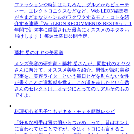
ファッションや時計はもちろん、グルメからビューテ
ィー、エレクトロニクスなどなど、Web LEON編集者
がさまざまなジャンルのワクワクするモノ・コトを紹
介する連載「Web LEON RECOMMENDS BEST30」。1
年間で計30本に厳選された最高にオススメのネタをお
届けします！ 毎週土曜日公開予定。
藤村 岳のオヤジ美容道
メンズ美容の研究家・藤村 岳さんが、同世代のオヤジ
さんに向けて、オススメ美容を紹介。男性が読む美容
記事を、美容ライターという毎日ヒゲを剃らない女性
が書くことに違和感を覚え、この道を志したという岳
さんのセレクトは、オヤジにとってのリアルそのもの
ですよ。
料理初心者男子でもデキる・モテる簡単レシピ
「好きな相手は胃の腑からつかめ」って、昔はオンナ
に言われてたことですが、今はオトコにも言えるこ