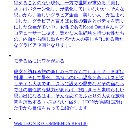
絶えることのない現代。一方で世間が求める「美し
さ」はパターン化し、形骸化してはいないか、そんな
思いから、新しいグラビア企画「美しい人」が生まれ
ました。グラビアと言えば女性の若さとボディを売り
にした企画が多い中、女性であるKaori Oguriさんをプ
ロデューサーに据え、豊かな人生経験を持つ女性たち
の、内面から醸し出される“大人の美しさ”に迫る新た
なグラビア企画となります。
モテる宿にはワケがある
彼女と訪れる旅の楽しみってなんでしょう？ まずは
料理、そして景色。気持ちのいい温泉と高いホスピタ
リティも大切です。さらに設えや歴史などその宿なら
ではの個性的な魅力があれば、旅はきっと素晴らしい
思い出になるはず。そんな恋するふたりの大切な旅時
間を演出する“ハズさない”宿を、LEONが実際に訪れ
た中から自信をもってご紹介します。
Web LEON RECOMMENDS BEST30