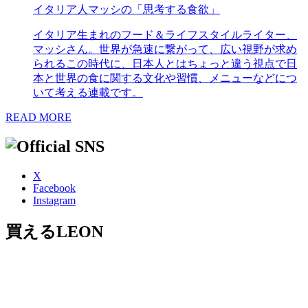
イタリア人マッシの「思考する食欲」
イタリア生まれのフード＆ライフスタイルライター、
マッシさん。世界が急速に繋がって、広い視野が求め
られるこの時代に、日本人とはちょっと違う視点で日
本と世界の食に関する文化や習慣、メニューなどにつ
いて考える連載です。
READ MORE
X
Facebook
Instagram
買えるLEON