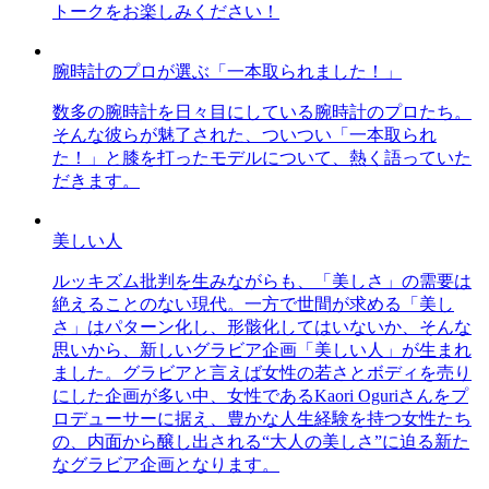
トークをお楽しみください！
腕時計のプロが選ぶ「一本取られました！」
数多の腕時計を日々目にしている腕時計のプロたち。
そんな彼らが魅了された、ついつい「一本取られ
た！」と膝を打ったモデルについて、熱く語っていた
だきます。
美しい人
ルッキズム批判を生みながらも、「美しさ」の需要は
絶えることのない現代。一方で世間が求める「美し
さ」はパターン化し、形骸化してはいないか、そんな
思いから、新しいグラビア企画「美しい人」が生まれ
ました。グラビアと言えば女性の若さとボディを売り
にした企画が多い中、女性であるKaori Oguriさんをプ
ロデューサーに据え、豊かな人生経験を持つ女性たち
の、内面から醸し出される“大人の美しさ”に迫る新た
なグラビア企画となります。