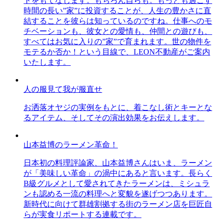
トをもてなします。もちろん自らも。もっとも過ごす
時間の長い”家”に投資することが、人生の豊かさに直
結することを彼らは知っているのですね。仕事へのモ
チベーションも、彼女との愛情も、仲間との遊びも、
すべてはお気に入りの”家”で育まれます。世の物件を
モテるか否か！という目線で、LEON不動産がご案内
いたします。
人の服見て我が服直せ
お洒落オヤジの実例をもとに、着こなし術とキーとな
るアイテム、そしてその演出効果をお伝えします。
山本益博のラーメン革命！
日本初の料理評論家、山本益博さんはいま、ラーメン
が「美味しい革命」の渦中にあると言います。長らく
B級グルメとして愛されてきたラーメンは、ミシュラ
ンも認める一流の料理へと変貌を遂げつつあります。
新時代に向けて群雄割拠する街のラーメン店を巨匠自
らが実食リポートする連載です。