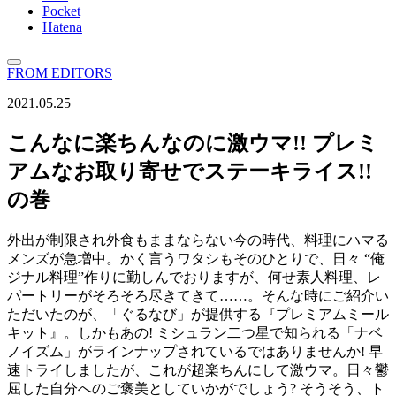
Pocket
Hatena
FROM EDITORS
2021.05.25
こんなに楽ちんなのに激ウマ!! プレミ
アムなお取り寄せでステーキライス!!
の巻
外出が制限され外食もままならない今の時代、料理にハマる
メンズが急増中。かく言うワタシもそのひとりで、日々 “俺
ジナル料理”作りに勤しんでおりますが、何せ素人料理、レ
パートリーがそろそろ尽きてきて……。そんな時にご紹介い
ただいたのが、「ぐるなび」が提供する『プレミアムミール
キット』。しかもあの! ミシュラン二つ星で知られる「ナベ
ノイズム」がラインナップされているではありませんか! 早
速トライしましたが、これが超楽ちんにして激ウマ。日々鬱
屈した自分へのご褒美としていかがでしょう? そうそう、ト