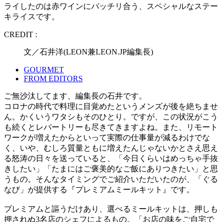
ライしたのは赤ワインにバッチリ合う、スペシャルなステー
キライスです。
CREDIT :
文／石井洋(LEON兼LEON.JP編集長)
GOURMET
FROM EDITORS
ご無沙汰してます、編集長の石井です。
コロナの時代で料理に目覚めたというメンズが後を絶ちませ
ん。かくいうワタシもそのひとり。ですが、この状況がこう
も続くとレパートリーも尽きてきますよね。また、リモート
ワークが増えたからといって実際の仕事量が減るわけでな
く、いや、むしろ質量ともに増えたんじゃないかとさえ思え
る怒涛の日々を送っていると、「今日くらいはめっちゃ手抜
きしたい」「たまにはご褒美的なご飯にありつきたい」と思
うもの。そんなタイミングでご紹介いただいたのが、「ぐる
なび」が提供する『プレミアムミールキット』です。
プレミアムと謳うだけあり、選べるミールキットは、押しも
押されぬ3名店のシェフによるもの。「お店の味をご自宅で