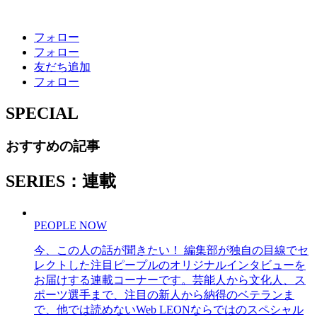
フォロー
フォロー
友だち追加
フォロー
SPECIAL
おすすめの記事
SERIES：連載
PEOPLE NOW
今、この人の話が聞きたい！ 編集部が独自の目線でセ
レクトした注目ピープルのオリジナルインタビューを
お届けする連載コーナーです。芸能人から文化人、ス
ポーツ選手まで、注目の新人から納得のベテランま
で、他では読めないWeb LEONならではのスペシャル