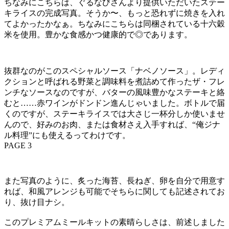
ちなみにこちらは、ぐるなびさんより提供いただいたステー
キライスの完成写真。そうか〜、もっと恐れずに焼きを入れ
てよかったかなぁ。ちなみにこちらは同梱されている十六穀
米を使用。豊かな食感かつ健康的で◎であります。
抜群なのがこのスペシャルソース「ナベノソース」。レディ
クションと呼ばれる野菜と調味料を煮詰めて作ったザ・フレ
ンチなソースなのですが、バターの風味豊かなステーキと絡
むと……赤ワインがドンドン進んじゃいました。ボトルで届
くのですが、ステーキライスでは大さじ一杯分しか使いませ
んので、好みのお肉、または食材さえ入手すれば、“俺ジナ
ル料理”にも使えるってわけです。
PAGE 3
また写真のように、炙った海苔、長ねぎ、卵を自分で用意す
れば、和風アレンジも可能でそちらに関しても記述されてお
り、抜け目ナシ。
このプレミアムミールキットの素晴らしさは、前述しました