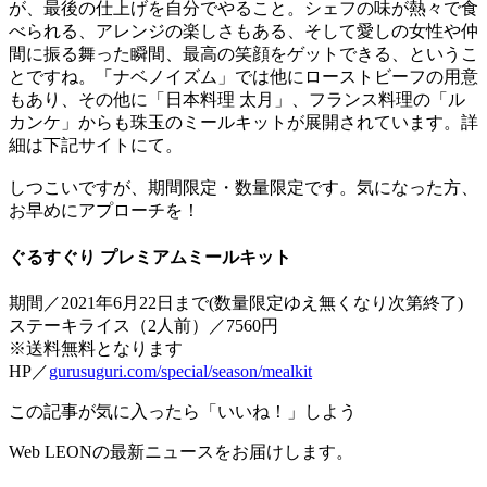
が、最後の仕上げを自分でやること。シェフの味が熱々で食
べられる、アレンジの楽しさもある、そして愛しの女性や仲
間に振る舞った瞬間、最高の笑顔をゲットできる、というこ
とですね。「ナベノイズム」では他にローストビーフの用意
もあり、その他に「日本料理 太月」、フランス料理の「ル
カンケ」からも珠玉のミールキットが展開されています。詳
細は下記サイトにて。
しつこいですが、期間限定・数量限定です。気になった方、
お早めにアプローチを！
ぐるすぐり プレミアムミールキット
期間／2021年6月22日まで(数量限定ゆえ無くなり次第終了)
ステーキライス（2人前）／7560円
※送料無料となります
HP／
gurusuguri.com/special/season/mealkit
この記事が気に入ったら「いいね！」しよう
Web LEONの最新ニュースをお届けします。