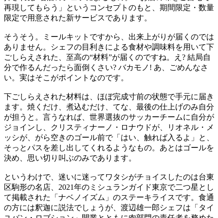
再現してもらう」というコンセプトのもと、期間限定・数量
限定で用意された新サービスであります。
そうそう。ミールキットですから、出来上がりが届くのでは
ありません。シェフの目利きによる食材や調味料を用いて下
ごしらえされた、至高の“材料”が届くのですね。え? 結局自
分で作るんだったら面倒くさい? バカモノ! あ、ごめんなさ
い。実はそこがポイントなのです。
下ごしらえされた材料は、ほぼ完成寸前の状態で手元に届き
ます。焼くだけ、煮込むだけ、てな、最後の仕上げのみ自分
が担うと。言うなれば、世界選抜のサッカーチームに自分が
ジョインし、クリスティナーノ・ロナウドが、リオネル・メ
ッシが、がら空きのゴール前で「はい、触れば入るよ」と、
そっとパスを差し出してくれるようなもの。あとはゴールを
決め、思い切り叫ぶのみであります。
というわけで、迷いに迷ってワタシがチョイスしたのは台東
区駒形の名店、2021年のミシュランガイド東京で二つ星とし
て掲載された「ナベノイズム」のステーキライスです。食通
の方には釈迦に説法でしょうが、渡辺雄一郎シェフは「タイ
ユバン・ロブション」開業とともに肉部門の責任者を務めた