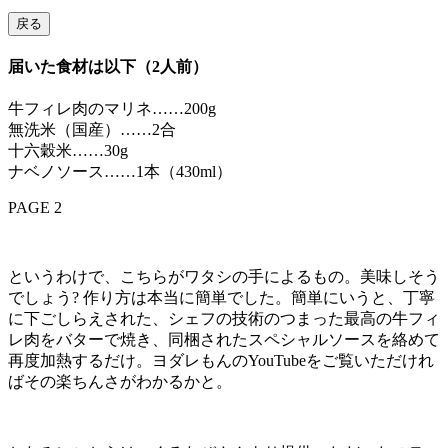
戻る
届いた食材は以下（2人前）
牛フィレ肉のマリネ……200g
無洗米（国産）……2合
十六穀米……30g
ナベノソース……1本（430ml）
PAGE 2
というわけで、こちらがワタシの手によるもの。美味しそう
でしょう? 作り方は本当に簡単でした。簡単にいうと、丁寧
に下ごしらえされた、シェフの技術のつまった最高の牛フィ
レ肉をバターで焼き、同梱されたスペシャルソースを絡めて
再度加熱するだけ。ヨダレもんのYouTubeをご覧いただけれ
ばその楽ちんさがわかるかと。