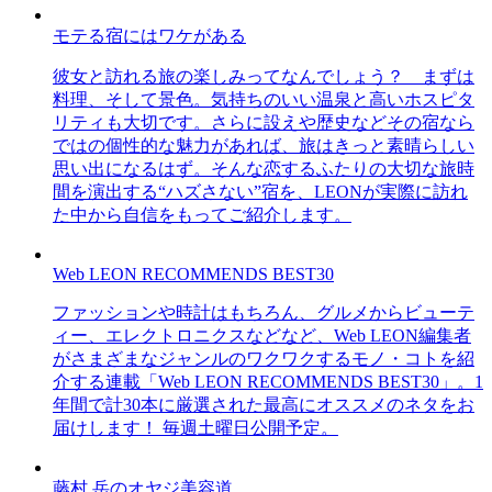
モテる宿にはワケがある
彼女と訪れる旅の楽しみってなんでしょう？ まずは
料理、そして景色。気持ちのいい温泉と高いホスピタ
リティも大切です。さらに設えや歴史などその宿なら
ではの個性的な魅力があれば、旅はきっと素晴らしい
思い出になるはず。そんな恋するふたりの大切な旅時
間を演出する“ハズさない”宿を、LEONが実際に訪れ
た中から自信をもってご紹介します。
Web LEON RECOMMENDS BEST30
ファッションや時計はもちろん、グルメからビューテ
ィー、エレクトロニクスなどなど、Web LEON編集者
がさまざまなジャンルのワクワクするモノ・コトを紹
介する連載「Web LEON RECOMMENDS BEST30」。1
年間で計30本に厳選された最高にオススメのネタをお
届けします！ 毎週土曜日公開予定。
藤村 岳のオヤジ美容道