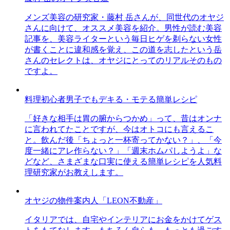
メンズ美容の研究家・藤村 岳さんが、同世代のオヤジ
さんに向けて、オススメ美容を紹介。男性が読む美容
記事を、美容ライターという毎日ヒゲを剃らない女性
が書くことに違和感を覚え、この道を志したという岳
さんのセレクトは、オヤジにとってのリアルそのもの
ですよ。
料理初心者男子でもデキる・モテる簡単レシピ
「好きな相手は胃の腑からつかめ」って、昔はオンナ
に言われてたことですが、今はオトコにも言えるこ
と。飲んだ後「ちょっと一杯寄ってかない？」、「今
度一緒にアレ作らない？」「週末ホムパしようよ」な
どなど、さまざまな口実に使える簡単レシピを人気料
理研究家がお教えします。
オヤジの物件案内人「LEON不動産」
イタリアでは、自宅やインテリアにお金をかけてゲス