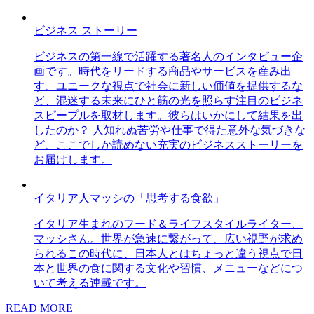
ビジネス ストーリー
ビジネスの第一線で活躍する著名人のインタビュー企
画です。時代をリードする商品やサービスを産み出
す、ユニークな視点で社会に新しい価値を提供するな
ど、混迷する未来にひと筋の光を照らす注目のビジネ
スピープルを取材します。彼らはいかにして結果を出
したのか？ 人知れぬ苦労や仕事で得た意外な気づきな
ど、ここでしか読めない充実のビジネスストーリーを
お届けします。
イタリア人マッシの「思考する食欲」
イタリア生まれのフード＆ライフスタイルライター、
マッシさん。世界が急速に繋がって、広い視野が求め
られるこの時代に、日本人とはちょっと違う視点で日
本と世界の食に関する文化や習慣、メニューなどにつ
いて考える連載です。
READ MORE