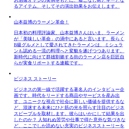
お洒落オヤジの実例をもとに、着こなし術とキーとな
るアイテム、そしてその演出効果をお伝えします。
山本益博のラーメン革命！
日本初の料理評論家、山本益博さんはいま、ラーメン
が「美味しい革命」の渦中にあると言います。長らく
B級グルメとして愛されてきたラーメンは、ミシュラ
ンも認める一流の料理へと変貌を遂げつつあります。
新時代に向けて群雄割拠する街のラーメン店を巨匠自
らが実食リポートする連載です。
ビジネス ストーリー
ビジネスの第一線で活躍する著名人のインタビュー企
画です。時代をリードする商品やサービスを産み出
す、ユニークな視点で社会に新しい価値を提供するな
ど、混迷する未来にひと筋の光を照らす注目のビジネ
スピープルを取材します。彼らはいかにして結果を出
したのか？ 人知れぬ苦労や仕事で得た意外な気づきな
ど、ここでしか読めない充実のビジネスストーリーを