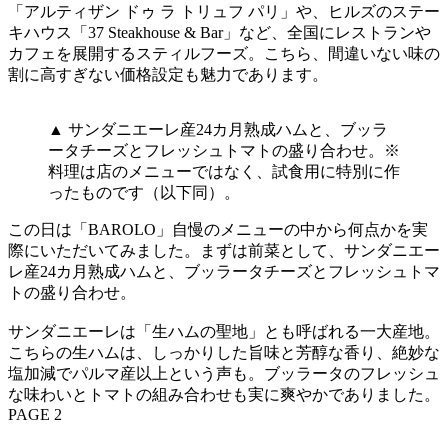
「アルティザン ドゥ ラ トリュフ パリ」や、ヒルズのステー
キハウス「37 Steakhouse & Bar」など、全国にレストランや
カフェを展開するスティルフーズ。こちら、間違いない味の
割に高すぎない価格設定も魅力であります。
▲ サンダニエーレ産24カ月熟成ハムと、ブッラ
ータチーズとフレッシュトマトの盛り合わせ。※
料理は店のメニューではなく、試食用に特別に作
ったものです（以下同）。
この日は「BAROLO」自慢のメニューの中から何点かを実
際にいただいてみました。まずは前菜として、サンダニエー
レ産24カ月熟成ハムと、ブッラータチーズとフレッシュトマ
トの盛り合わせ。
サンダニエーレは「生ハムの聖地」とも呼ばれる一大産地。
こちらの生ハムは、しっかりした旨味と芳醇な香り、絶妙な
塩加減でパルマ産以上という声も。ブッラータのフレッシュ
な味わいとトマトの組み合わせも実に爽やかでありました。
PAGE 2