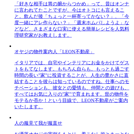
「好きな相手は胃の腑からつかめ」って、昔はオンナ
に言われてたことですが、今はオトコにも言えるこ
と。飲んだ後「ちょっと一杯寄ってかない？」、「今
度一緒にアレ作らない？」「週末ホムパしようよ」な
どなど、さまざまな口実に使える簡単レシピを人気料
理研究家がお教えします。
オヤジの物件案内人「LEON不動産」
イタリアでは、自宅やインテリアにお金をかけてゲス
トをもてなします。もちろん自らも。もっとも過ごす
時間の長い”家”に投資することが、人生の豊かさに直
結することを彼らは知っているのですね。仕事へのモ
チベーションも、彼女との愛情も、仲間との遊びも、
すべてはお気に入りの”家”で育まれます。世の物件を
モテるか否か！という目線で、LEON不動産がご案内
いたします。
人の服見て我が服直せ