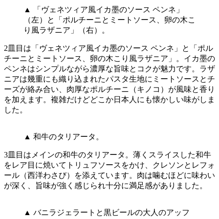
▲ 「ヴェネツィア風イカ墨のソース ペンネ」
（左）と「ポルチーニとミートソース、卵の木こ
り風ラザニア」（右）。
2皿目は「ヴェネツィア風イカ墨のソース ペンネ」と「ポル
チーニとミートソース、卵の木こり風ラザニア」。イカ墨の
ペンネはシンプルながら濃厚な旨味とコクが魅力です。ラザ
ニアは幾重にも織り込まれたパスタ生地にミートソースとチ
ーズが絡み合い、肉厚なポルチーニ（キノコ）が風味と香り
を加えます。複雑だけどどこか日本人にも懐かしい味がしま
した。
▲ 和牛のタリアータ。
3皿目はメインの和牛のタリアータ。薄くスライスした和牛
をレア目に焼いてトリュフソースをかけ、クレソンとレフォ
ール（西洋わさび）を添えています。肉は噛むほどに味わい
が深く、旨味が強く感じられ十分に満足感がありました。
▲ バニラジェラートと黒ビールの大人のアッフ