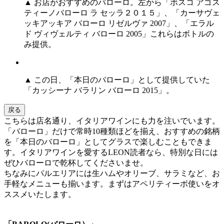
▲ お店がおすすめのバローロ。左から「ボスコ アゴス
ティーノバローロ ラ セッラ２０１５」、「カーサヴェ
ッキアッキア バローロ リゼルヴァ 2007」、「エラル
ド ヴィヴェルティ バローロ 2005」これらはボトルの
み提供。
▲ この日、「本日のバローロ」として提供していた
「カッシーナ バラリン バローロ 2015」。
戻る
こちらは店名通り、イタリアワインにも力を注いでいます。
「バローロ」だけで常時10種類ほどを揃え、おすすめの銘柄
を「本日のバローロ」としてグラスで楽しむこともできま
す。イタリアワインを愛するLEON読者なら、特別な日には
ぜひバローロで乾杯してくださいませ。
ちなみにパルエリアには生ハムやオリーブ、サラミなど、お
手軽なメニューも揃います。まずはアペリティーボ使いをオ
ススメいたします。