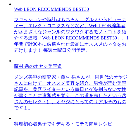
Web LEON RECOMMENDS BEST30
ファッションや時計はもちろん、グルメからビューテ
ィー、エレクトロニクスなどなど、Web LEON編集者
がさまざまなジャンルのワクワクするモノ・コトを紹
介する連載「Web LEON RECOMMENDS BEST30」。1
年間で計30本に厳選された最高にオススメのネタをお
届けします！ 毎週土曜日公開予定。
藤村 岳のオヤジ美容道
メンズ美容の研究家・藤村 岳さんが、同世代のオヤジ
さんに向けて、オススメ美容を紹介。男性が読む美容
記事を、美容ライターという毎日ヒゲを剃らない女性
が書くことに違和感を覚え、この道を志したという岳
さんのセレクトは、オヤジにとってのリアルそのもの
ですよ。
料理初心者男子でもデキる・モテる簡単レシピ