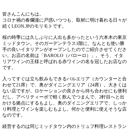
皆さんこんにちは。
コロナ禍の春爛漫に戸惑いつつも、取材に明け暮れる日々が
続くLEON.JPのモリモトです。
桜の時季には久しぶりに人出も多かったという六本木の東京
ミッドタウン。そのガーデンテラス1階に、なんとも使い勝
手の良いイタリアンがオープンしたのでご紹介させてくださ
い。お店の名前は「BAROLO（バローロ）」。そう、イタ
リアワインの王様と呼ばれる赤ワインの名を冠したお店なの
です。
入ってすぐは立ち飲みもできるバルエリア（カウンターと合
わせて21席）で、奥がダイニングエリア（24席）。大きくは
ない店ですが、ロケーションの良さから待ち合わせにも便利
だし、アペリティーボで軽く飲んでつまんで、2軒目へと出
かける拠点にするもよし、奥のダイニングエリアで、しっか
り料理とワインを楽しむもよし。何かと便利に使えそうな店
なのです。
経営するのは同じミッドタウン内のトリュフ料理レストラン