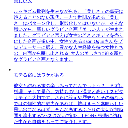
美しい人
ルッキズム批判を生みながらも、「美しさ」の需要は
絶えることのない現代。一方で世間が求める「美し
さ」はパターン化し、形骸化してはいないか、そんな
思いから、新しいグラビア企画「美しい人」が生まれ
ました。グラビアと言えば女性の若さとボディを売り
にした企画が多い中、女性であるKaori Oguriさんをプ
ロデューサーに据え、豊かな人生経験を持つ女性たち
の、内面から醸し出される“大人の美しさ”に迫る新た
なグラビア企画となります。
モテる宿にはワケがある
彼女と訪れる旅の楽しみってなんでしょう？ まずは
料理、そして景色。気持ちのいい温泉と高いホスピタ
リティも大切です。さらに設えや歴史などその宿なら
ではの個性的な魅力があれば、旅はきっと素晴らしい
思い出になるはず。そんな恋するふたりの大切な旅時
間を演出する“ハズさない”宿を、LEONが実際に訪れ
た中から自信をもってご紹介します。