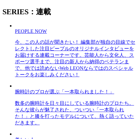
SERIES：連載
PEOPLE NOW
今、この人の話が聞きたい！ 編集部が独自の目線でセ
レクトした注目ピープルのオリジナルインタビューを
お届けする連載コーナーです。芸能人から文化人、ス
ポーツ選手まで、注目の新人から納得のベテランま
で、他では読めないWeb LEONならではのスペシャル
トークをお楽しみください！
腕時計のプロが選ぶ「一本取られました！」
数多の腕時計を日々目にしている腕時計のプロたち。
そんな彼らが魅了された、ついつい「一本取られ
た！」と膝を打ったモデルについて、熱く語っていた
だきます。