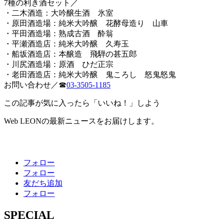
7種の利き酒セット／
・二木酒造：大吟醸生酒 氷室
・原田酒造場：純米大吟醸 花酵母造り 山車
・平田酒造場：熟成古酒 酔翁
・平瀬酒造店：純米大吟醸 久寿玉
・船坂酒造店：本醸造 飛騨の甚五郎
・川尻酒造場：原酒 ひだ正宗
・老田酒造店：純米大吟醸 鬼ころし 怒鬼怒鬼
お問い合わせ／☎
03-3505-1185
この記事が気に入ったら「いいね！」しよう
Web LEONの最新ニュースをお届けします。
フォロー
フォロー
友だち追加
フォロー
SPECIAL