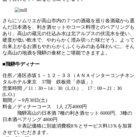
さらにソムリエが高山市内の７つの酒蔵を巡り各酒蔵から選
んだ日本酒を、利き酒セットやコース料理とのペアリングも
あり。高山の蔵元の仕込み水は北アルプスの伏流水を使い、
硬度が低い軟水で、やわらかく澄み切った味だそう。よって
出来上がるお酒もやわらかくふくらみのある味わいに。そん
な高山の地酒を飛騨の食材とご堪能できますよ。
■飛騨牛ディナー
住所／港区赤坂１－１２－３３（ＡＮＡインターコンチネン
タルホテル東京 37階 鉄板焼「赤坂」）
営業時間 ／11：30～14：30（L.O.）、 17：00～21：30
(L.O.)
期間／～9月30日(土)
料金／ディナーコース 1人 2万4000円
飛騨高山の日本酒 7種の利き酒セット 6000円、3種の
日本酒ペアリング 4800円
※表記価格に別途消費税8％とサービス料13％を加算
させていただきます。