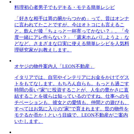
料理初心者男子でもデキる・モテる簡単レシピ
「好きな相手は胃の腑からつかめ」って、昔はオンナ
に言われてたことですが、今はオトコにも言えるこ
と。飲んだ後「ちょっと一杯寄ってかない？」、「今
度一緒にアレ作らない？」「週末ホムパしようよ」な
どなど、さまざまな口実に使える簡単レシピを人気料
理研究家がお教えします。
オヤジの物件案内人「LEON不動産」
イタリアでは、自宅やインテリアにお金をかけてゲス
トをもてなします。もちろん自らも。もっとも過ごす
時間の長い”家”に投資することが、人生の豊かさに直
結することを彼らは知っているのですね。仕事へのモ
チベーションも、彼女との愛情も、仲間との遊びも、
すべてはお気に入りの”家”で育まれます。世の物件を
モテるか否か！という目線で、LEON不動産がご案内
いたします。