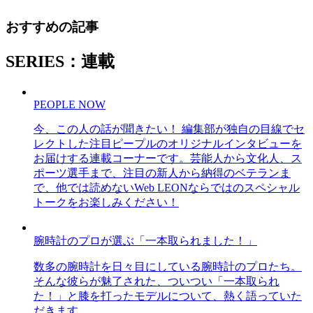
おすすめの記事
SERIES：連載
PEOPLE NOW
今、この人の話が聞きたい！ 編集部が独自の目線でセ
レクトした注目ピープルのオリジナルインタビューを
お届けする連載コーナーです。芸能人から文化人、ス
ポーツ選手まで、注目の新人から納得のベテランま
で、他では読めないWeb LEONならではのスペシャル
トークをお楽しみください！
腕時計のプロが選ぶ「一本取られました！」
数多の腕時計を日々目にしている腕時計のプロたち。
そんな彼らが魅了された、ついつい「一本取られ
た！」と膝を打ったモデルについて、熱く語っていた
だきます。