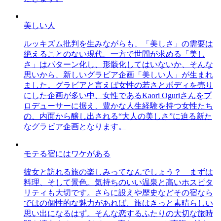
美しい人
ルッキズム批判を生みながらも、「美しさ」の需要は
絶えることのない現代。一方で世間が求める「美し
さ」はパターン化し、形骸化してはいないか、そんな
思いから、新しいグラビア企画「美しい人」が生まれ
ました。グラビアと言えば女性の若さとボディを売り
にした企画が多い中、女性であるKaori Oguriさんをプ
ロデューサーに据え、豊かな人生経験を持つ女性たち
の、内面から醸し出される“大人の美しさ”に迫る新た
なグラビア企画となります。
モテる宿にはワケがある
彼女と訪れる旅の楽しみってなんでしょう？ まずは
料理、そして景色。気持ちのいい温泉と高いホスピタ
リティも大切です。さらに設えや歴史などその宿なら
ではの個性的な魅力があれば、旅はきっと素晴らしい
思い出になるはず。そんな恋するふたりの大切な旅時