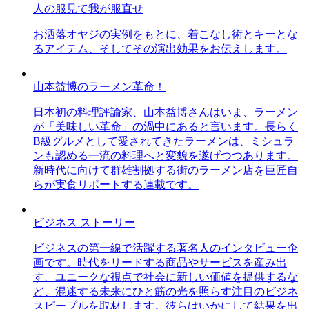
人の服見て我が服直せ
お洒落オヤジの実例をもとに、着こなし術とキーとな
るアイテム、そしてその演出効果をお伝えします。
山本益博のラーメン革命！
日本初の料理評論家、山本益博さんはいま、ラーメン
が「美味しい革命」の渦中にあると言います。長らく
B級グルメとして愛されてきたラーメンは、ミシュラ
ンも認める一流の料理へと変貌を遂げつつあります。
新時代に向けて群雄割拠する街のラーメン店を巨匠自
らが実食リポートする連載です。
ビジネス ストーリー
ビジネスの第一線で活躍する著名人のインタビュー企
画です。時代をリードする商品やサービスを産み出
す、ユニークな視点で社会に新しい価値を提供するな
ど、混迷する未来にひと筋の光を照らす注目のビジネ
スピープルを取材します。彼らはいかにして結果を出