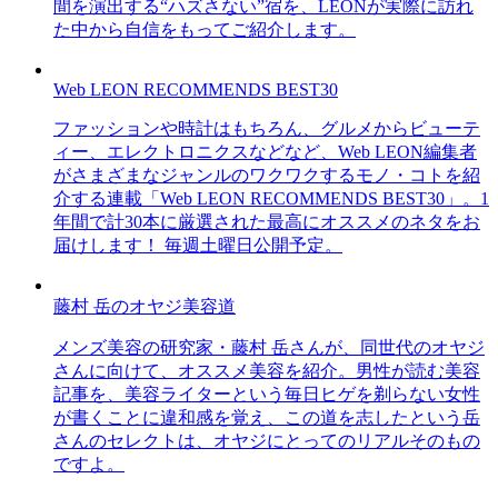
間を演出する“ハズさない”宿を、LEONが実際に訪れ
た中から自信をもってご紹介します。
Web LEON RECOMMENDS BEST30
ファッションや時計はもちろん、グルメからビューテ
ィー、エレクトロニクスなどなど、Web LEON編集者
がさまざまなジャンルのワクワクするモノ・コトを紹
介する連載「Web LEON RECOMMENDS BEST30」。1
年間で計30本に厳選された最高にオススメのネタをお
届けします！ 毎週土曜日公開予定。
藤村 岳のオヤジ美容道
メンズ美容の研究家・藤村 岳さんが、同世代のオヤジ
さんに向けて、オススメ美容を紹介。男性が読む美容
記事を、美容ライターという毎日ヒゲを剃らない女性
が書くことに違和感を覚え、この道を志したという岳
さんのセレクトは、オヤジにとってのリアルそのもの
ですよ。