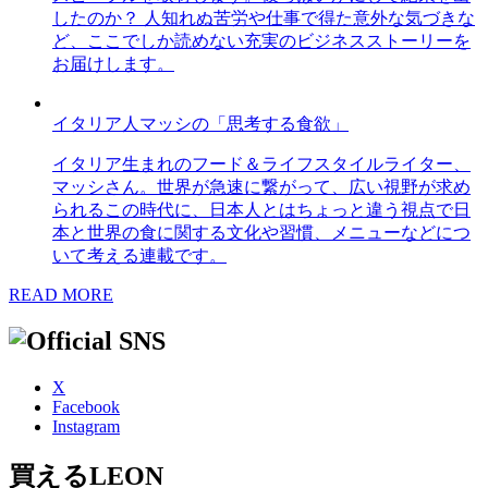
したのか？ 人知れぬ苦労や仕事で得た意外な気づきな
ど、ここでしか読めない充実のビジネスストーリーを
お届けします。
イタリア人マッシの「思考する食欲」
イタリア生まれのフード＆ライフスタイルライター、
マッシさん。世界が急速に繋がって、広い視野が求め
られるこの時代に、日本人とはちょっと違う視点で日
本と世界の食に関する文化や習慣、メニューなどにつ
いて考える連載です。
READ MORE
X
Facebook
Instagram
買えるLEON