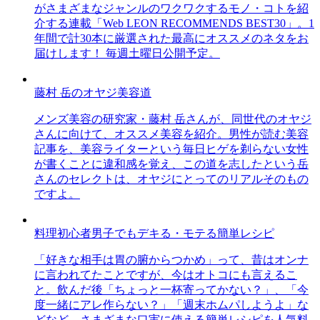
がさまざまなジャンルのワクワクするモノ・コトを紹
介する連載「Web LEON RECOMMENDS BEST30」。1
年間で計30本に厳選された最高にオススメのネタをお
届けします！ 毎週土曜日公開予定。
藤村 岳のオヤジ美容道
メンズ美容の研究家・藤村 岳さんが、同世代のオヤジ
さんに向けて、オススメ美容を紹介。男性が読む美容
記事を、美容ライターという毎日ヒゲを剃らない女性
が書くことに違和感を覚え、この道を志したという岳
さんのセレクトは、オヤジにとってのリアルそのもの
ですよ。
料理初心者男子でもデキる・モテる簡単レシピ
「好きな相手は胃の腑からつかめ」って、昔はオンナ
に言われてたことですが、今はオトコにも言えるこ
と。飲んだ後「ちょっと一杯寄ってかない？」、「今
度一緒にアレ作らない？」「週末ホムパしようよ」な
どなど、さまざまな口実に使える簡単レシピを人気料