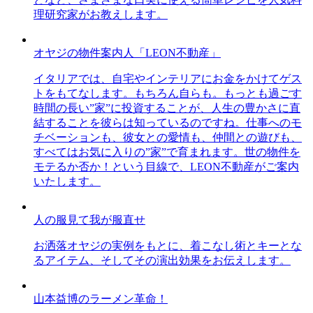
理研究家がお教えします。
オヤジの物件案内人「LEON不動産」
イタリアでは、自宅やインテリアにお金をかけてゲス
トをもてなします。もちろん自らも。もっとも過ごす
時間の長い”家”に投資することが、人生の豊かさに直
結することを彼らは知っているのですね。仕事へのモ
チベーションも、彼女との愛情も、仲間との遊びも、
すべてはお気に入りの”家”で育まれます。世の物件を
モテるか否か！という目線で、LEON不動産がご案内
いたします。
人の服見て我が服直せ
お洒落オヤジの実例をもとに、着こなし術とキーとな
るアイテム、そしてその演出効果をお伝えします。
山本益博のラーメン革命！