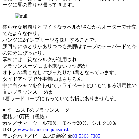
ーツに夏の香りが漂ってきます。
柔らかな肩周りとワイドなラペルがさながらオーダーで仕立
てたような作り。
パンツに2インプリーツを採用することで、
腰回りにゆとりがありつつも美脚はキープのテーパードで今
の気分にぴったり。
素材には上質なシルクが使用され、
ブラウンスーツには本来ないツヤ感が
オトナの着こなしにぴったりな1着となっています。
タイドアップで仕事着にはもちろん、
中に白シャツを合わせてプライベート使いもできる汎用性の
高いブラウンスーツは
1着ワードローブにもっていても損はありませんぞ。
■ビームス Fのブラウンスーツ
価格／9万円（税抜）
素材／サマーウール70％、モヘヤ20％、シルク10％
URL／
www.beams.co.jp/beamsf/
問い合わせ／ビームスF 新宿 ☎
03-5368-7305