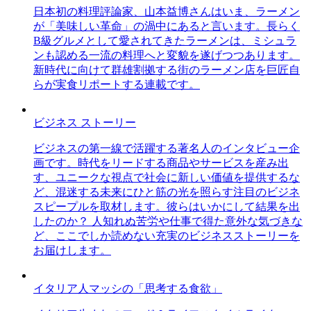
日本初の料理評論家、山本益博さんはいま、ラーメン
が「美味しい革命」の渦中にあると言います。長らく
B級グルメとして愛されてきたラーメンは、ミシュラ
ンも認める一流の料理へと変貌を遂げつつあります。
新時代に向けて群雄割拠する街のラーメン店を巨匠自
らが実食リポートする連載です。
ビジネス ストーリー
ビジネスの第一線で活躍する著名人のインタビュー企
画です。時代をリードする商品やサービスを産み出
す、ユニークな視点で社会に新しい価値を提供するな
ど、混迷する未来にひと筋の光を照らす注目のビジネ
スピープルを取材します。彼らはいかにして結果を出
したのか？ 人知れぬ苦労や仕事で得た意外な気づきな
ど、ここでしか読めない充実のビジネスストーリーを
お届けします。
イタリア人マッシの「思考する食欲」