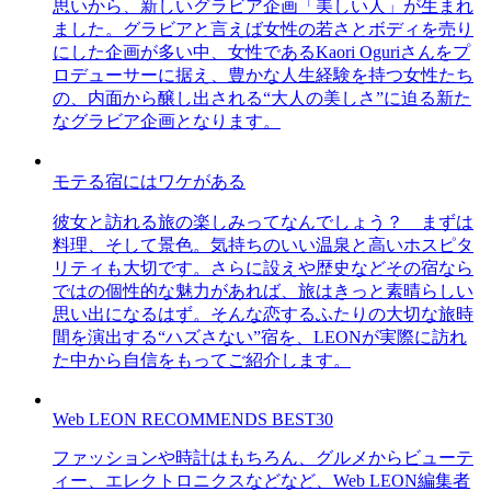
思いから、新しいグラビア企画「美しい人」が生まれ
ました。グラビアと言えば女性の若さとボディを売り
にした企画が多い中、女性であるKaori Oguriさんをプ
ロデューサーに据え、豊かな人生経験を持つ女性たち
の、内面から醸し出される“大人の美しさ”に迫る新た
なグラビア企画となります。
モテる宿にはワケがある
彼女と訪れる旅の楽しみってなんでしょう？ まずは
料理、そして景色。気持ちのいい温泉と高いホスピタ
リティも大切です。さらに設えや歴史などその宿なら
ではの個性的な魅力があれば、旅はきっと素晴らしい
思い出になるはず。そんな恋するふたりの大切な旅時
間を演出する“ハズさない”宿を、LEONが実際に訪れ
た中から自信をもってご紹介します。
Web LEON RECOMMENDS BEST30
ファッションや時計はもちろん、グルメからビューテ
ィー、エレクトロニクスなどなど、Web LEON編集者