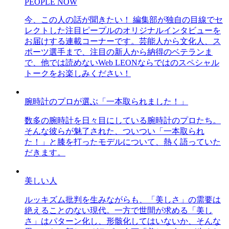
PEOPLE NOW
今、この人の話が聞きたい！ 編集部が独自の目線でセ
レクトした注目ピープルのオリジナルインタビューを
お届けする連載コーナーです。芸能人から文化人、ス
ポーツ選手まで、注目の新人から納得のベテランま
で、他では読めないWeb LEONならではのスペシャル
トークをお楽しみください！
腕時計のプロが選ぶ「一本取られました！」
数多の腕時計を日々目にしている腕時計のプロたち。
そんな彼らが魅了された、ついつい「一本取られ
た！」と膝を打ったモデルについて、熱く語っていた
だきます。
美しい人
ルッキズム批判を生みながらも、「美しさ」の需要は
絶えることのない現代。一方で世間が求める「美し
さ」はパターン化し、形骸化してはいないか、そんな