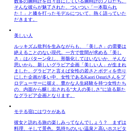
数多の腕時計を日々目にしている腕時計のプロたち。
そんな彼らが魅了された、ついつい「一本取られ
た！」と膝を打ったモデルについて、熱く語っていた
だきます。
美しい人
ルッキズム批判を生みながらも、「美しさ」の需要は
絶えることのない現代。一方で世間が求める「美し
さ」はパターン化し、形骸化してはいないか、そんな
思いから、新しいグラビア企画「美しい人」が生まれ
ました。グラビアと言えば女性の若さとボディを売り
にした企画が多い中、女性であるKaori Oguriさんをプ
ロデューサーに据え、豊かな人生経験を持つ女性たち
の、内面から醸し出される“大人の美しさ”に迫る新た
なグラビア企画となります。
モテる宿にはワケがある
彼女と訪れる旅の楽しみってなんでしょう？ まずは
料理、そして景色。気持ちのいい温泉と高いホスピタ