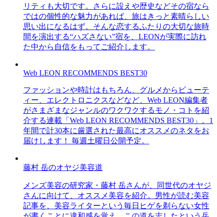
リティも大切です。さらに設えや歴史などその宿なら
ではの個性的な魅力があれば、旅はきっと素晴らしい
思い出になるはず。そんな恋するふたりの大切な旅時
間を演出する“ハズさない”宿を、LEONが実際に訪れ
た中から自信をもってご紹介します。
Web LEON RECOMMENDS BEST30
ファッションや時計はもちろん、グルメからビューテ
ィー、エレクトロニクスなどなど、Web LEON編集者
がさまざまなジャンルのワクワクするモノ・コトを紹
介する連載「Web LEON RECOMMENDS BEST30」。1
年間で計30本に厳選された最高にオススメのネタをお
届けします！ 毎週土曜日公開予定。
藤村 岳のオヤジ美容道
メンズ美容の研究家・藤村 岳さんが、同世代のオヤジ
さんに向けて、オススメ美容を紹介。男性が読む美容
記事を、美容ライターという毎日ヒゲを剃らない女性
が書くことに違和感を覚え、この道を志したという岳