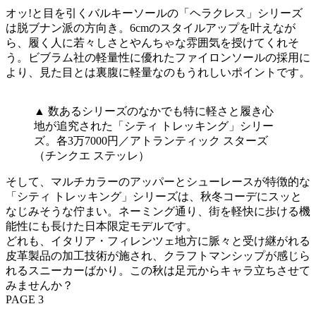
オッ!と目を引くバルキーソールの「ヘラクレス」シリーズ
は脱ブナン派の方向き。6cmのスタイルアップを叶えなが
ら、履く人に若々しさとやんちゃな雰囲気を授けてくれそ
う。ビブラム社の軽量性に優れたファイロンソールの採用に
より、見た目とは裏腹に軽量なのもうれしいポイントです。
▲ 数あるシリーズのなかでも特に軽さと履き心
地が追究された「シティ トレッキング」シリー
ズ。各3万7000円／アトランティック スターズ
（チンクエ ステッレ）
そして、マルチカラーのアッパーとシューレースが特徴的な
「シティ トレッキング」シリーズは、秋冬コーデにスッと
なじみそうな佇まい。ネーミング通り、街を軽快に歩ける機
能性にも長けた日本限定モデルです。
どれも、イタリア・フィレンツェ地方に脈々と受け継がれる
皮革製品の加工技術が施され、クラフトマンシップが感じら
れるスニーカーばかり。この秋は足元からキャラ立ちさせて
みませんか？
PAGE 3