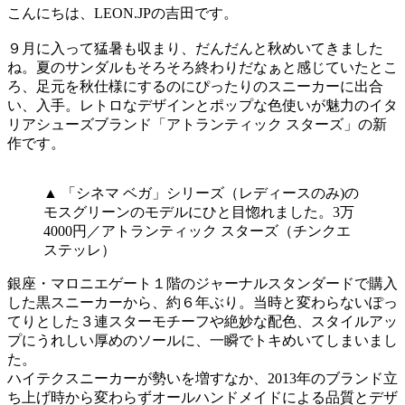
こんにちは、LEON.JPの吉田です。
９月に入って猛暑も収まり、だんだんと秋めいてきました
ね。夏のサンダルもそろそろ終わりだなぁと感じていたとこ
ろ、足元を秋仕様にするのにぴったりのスニーカーに出合
い、入手。レトロなデザインとポップな色使いが魅力のイタ
リアシューズブランド「アトランティック スターズ」の新
作です。
▲ 「シネマ ベガ」シリーズ（レディースのみ)の
モスグリーンのモデルにひと目惚れました。3万
4000円／アトランティック スターズ（チンクエ
ステッレ）
銀座・マロニエゲート１階のジャーナルスタンダードで購入
した黒スニーカーから、約６年ぶり。当時と変わらないぽっ
てりとした３連スターモチーフや絶妙な配色、スタイルアッ
プにうれしい厚めのソールに、一瞬でトキめいてしまいまし
た。
ハイテクスニーカーが勢いを増すなか、2013年のブランド立
ち上げ時から変わらずオールハンドメイドによる品質とデザ