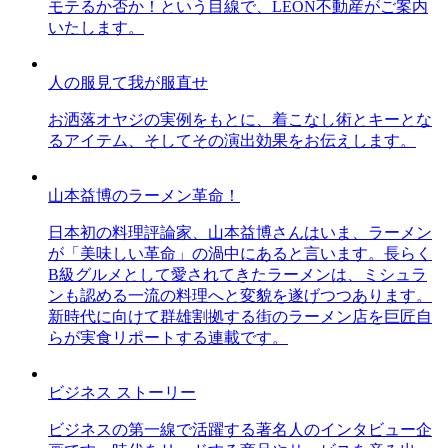
モテるか否か！という目線で、LEON不動産がご案内
いたします。
人の服見て我が服直せ
お洒落オヤジの実例をもとに、着こなし術とキーとな
るアイテム、そしてその演出効果をお伝えします。
山本益博のラーメン革命！
日本初の料理評論家、山本益博さんはいま、ラーメン
が「美味しい革命」の渦中にあると言います。長らく
B級グルメとして愛されてきたラーメンは、ミシュラ
ンも認める一流の料理へと変貌を遂げつつあります。
新時代に向けて群雄割拠する街のラーメン店を巨匠自
らが実食リポートする連載です。
ビジネス ストーリー
ビジネスの第一線で活躍する著名人のインタビュー企