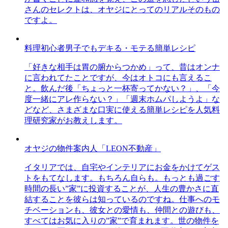
さんのセレクトは、オヤジにとってのリアルそのもの
ですよ。
料理初心者男子でもデキる・モテる簡単レシピ
「好きな相手は胃の腑からつかめ」って、昔はオンナ
に言われてたことですが、今はオトコにも言えるこ
と。飲んだ後「ちょっと一杯寄ってかない？」、「今
度一緒にアレ作らない？」「週末ホムパしようよ」な
どなど、さまざまな口実に使える簡単レシピを人気料
理研究家がお教えします。
オヤジの物件案内人「LEON不動産」
イタリアでは、自宅やインテリアにお金をかけてゲス
トをもてなします。もちろん自らも。もっとも過ごす
時間の長い”家”に投資することが、人生の豊かさに直
結することを彼らは知っているのですね。仕事へのモ
チベーションも、彼女との愛情も、仲間との遊びも、
すべてはお気に入りの”家”で育まれます。世の物件を