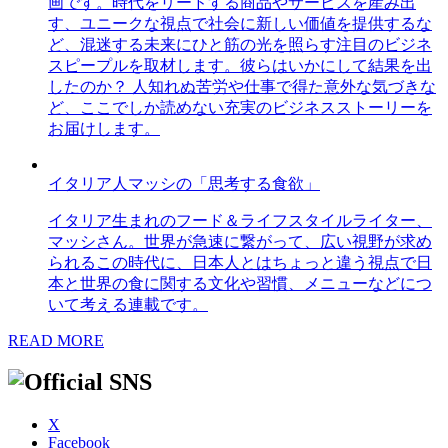
画です。時代をリードする商品やサービスを産み出
す、ユニークな視点で社会に新しい価値を提供するな
ど、混迷する未来にひと筋の光を照らす注目のビジネ
スピープルを取材します。彼らはいかにして結果を出
したのか？ 人知れぬ苦労や仕事で得た意外な気づきな
ど、ここでしか読めない充実のビジネスストーリーを
お届けします。
イタリア人マッシの「思考する食欲」
イタリア生まれのフード＆ライフスタイルライター、
マッシさん。世界が急速に繋がって、広い視野が求め
られるこの時代に、日本人とはちょっと違う視点で日
本と世界の食に関する文化や習慣、メニューなどにつ
いて考える連載です。
READ MORE
X
Facebook