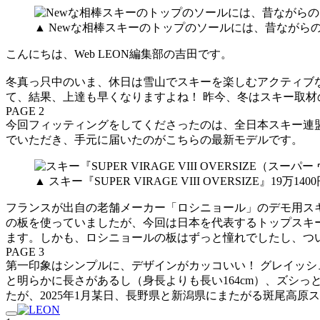
▲ Newな相棒スキーのトップのソールには、昔ながら
こんにちは、Web LEON編集部の吉田です。
冬真っ只中のいま、休日は雪山でスキーを楽しむアクティブ
て、結果、上達も早くなりますよね！ 昨今、冬はスキー取
PAGE 2
今回フィッティングをしてくださったのは、全日本スキー連
でいただき、手元に届いたのがこちらの最新モデルです。
▲ スキー『SUPER VIRAGE VIII OVERSIZE』
フランスが出自の老舗メーカー「ロシニョール」のデモ用スキー『SU
の板を使っていましたが、今回は日本を代表するトップスキ
ます。しかも、ロシニョールの板はずっと憧れでしたし、つ
PAGE 3
第一印象はシンプルに、デザインがカッコいい！ グレイッ
と明らかに長さがあるし（身長よりも長い164cm）、ズシっ
たが、2025年1月某日、長野県と新潟県にまたがる斑尾高