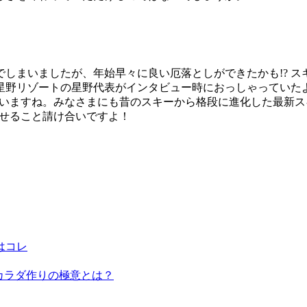
しまいましたが、年始早々に良い厄落としができたかも!? 
星野リゾートの星野代表がインタビュー時におっしゃっていた
違いますね。みなさまにも昔のスキーから格段に進化した最新
ごせること請け合いですよ！
はコレ
むカラダ作りの極意とは？