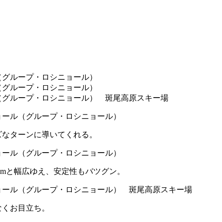
ズなターンに導いてくれる。
mmと幅広ゆえ、安定性もバツグン。
なくお目立ち。