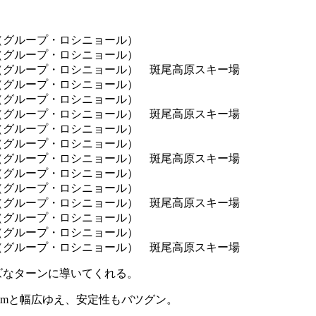
ズなターンに導いてくれる。
mmと幅広ゆえ、安定性もバツグン。