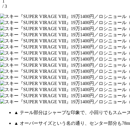
1
/ 3
▲ テール部分はシャープな印象で、小回りでもスムー
▲ オーバーサイズという名の通り、センター部分も78