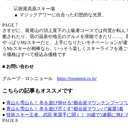
▲ マジックアワーに出合った幻想的な光景。
PAGE 7
さすがに、斑尾山の頂上直下の上級者コースでは何度か転んで
癒されたり、宿の温泉や地元のグルメを堪能できたり……。
やっぱりMyスキーだと、上手になりたいモチベーションが
うMyスキーが相棒なら、いっそう楽しくスキーライフを過
※価格はすべて税込み価格です
■ お問い合わせ
グループ・ロシニョール
https://rossignol.co.jp/
こちらの記事もオススメです
●
青山も雪山も！ 冬を遊び倒せる“都会派マウンテンブーツ”
●
青山も雪山も！ 冬を遊び尽くす“都会派マウンパ”厳選5着
●
技術スキー王者、武田 竜選手に聞く！ 39歳で5連覇に挑
PAGE 8