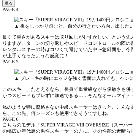
戻る
PAGE 4
▲ 板をしっかり踏むと、自分の行きたい方向、出した
長くて重さがあるスキーは取り回しがむずかしい、という先
りますが、ターンの切り返しやスピードコントロールの際の
レンタルスキーの時はコワくて避けていた中〜急斜面を、今
が上手くなったような感覚に！
PAGE 5
▲ ブレーキの時にエッジを強く雪面に入れても、ヘン
このスキー、たとえるなら、長身で重量級ながら俊敏さも併
かつスピードもブレずに加速できる……そんなオールマイテ
私のような特に資格もない中級スキーヤーはきっと、こんな
ら、この先、何シーズンも使用できそうですしね。
PAGE 6
こちらのモデル『SUPER VIRAGE VIII OVERSI
の幅広い年代層の男性スキーヤーの方に、その性能の素晴ら