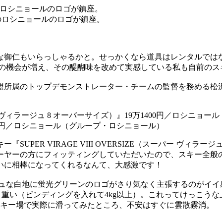
のロシニョールのロゴが鎮座。
な御仁もいらっしゃるかと。せっかくなら道具はレンタルでは
材の機会が増え、その醍醐味を改めて実感している私も自前のス
盟所属のトップデモンストレーター・チームの監督を務める松沢
19万1400円／ロシニョール（グループ・ロシニョール）
PER VIRAGE VIII OVERSIZE（スーパー ヴィラ
ーヤーの方にフィッティングしていただいたので、スキー全般
いに相棒になってくれるなんて、大感激です！
シュな白地に蛍光グリーンのロゴがさり気なく主張するのがイイ
と重い（ビンディングを入れて4kg以上）。これってけっこう
原スキー場で実際に滑ってみたところ、不安はすぐに雲散霧消。