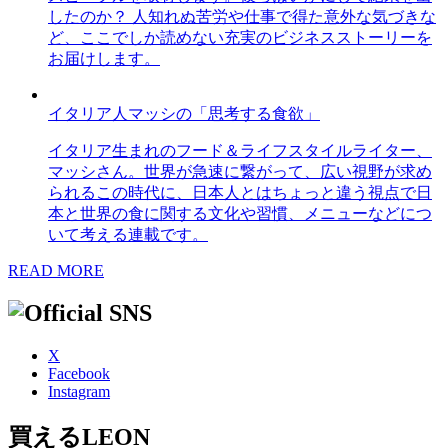
したのか？ 人知れぬ苦労や仕事で得た意外な気づきな
ど、ここでしか読めない充実のビジネスストーリーを
お届けします。
イタリア人マッシの「思考する食欲」
イタリア生まれのフード＆ライフスタイルライター、
マッシさん。世界が急速に繋がって、広い視野が求め
られるこの時代に、日本人とはちょっと違う視点で日
本と世界の食に関する文化や習慣、メニューなどにつ
いて考える連載です。
READ MORE
X
Facebook
Instagram
買えるLEON