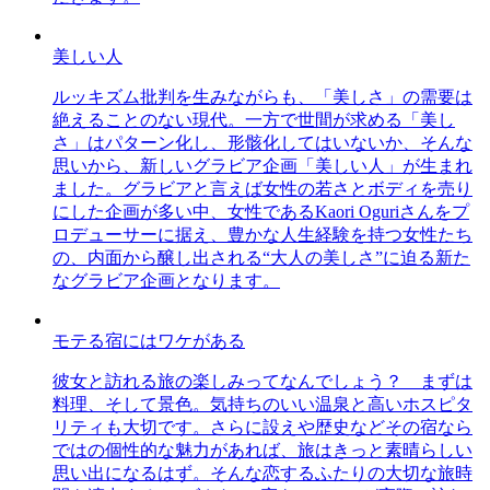
美しい人
ルッキズム批判を生みながらも、「美しさ」の需要は
絶えることのない現代。一方で世間が求める「美し
さ」はパターン化し、形骸化してはいないか、そんな
思いから、新しいグラビア企画「美しい人」が生まれ
ました。グラビアと言えば女性の若さとボディを売り
にした企画が多い中、女性であるKaori Oguriさんをプ
ロデューサーに据え、豊かな人生経験を持つ女性たち
の、内面から醸し出される“大人の美しさ”に迫る新た
なグラビア企画となります。
モテる宿にはワケがある
彼女と訪れる旅の楽しみってなんでしょう？ まずは
料理、そして景色。気持ちのいい温泉と高いホスピタ
リティも大切です。さらに設えや歴史などその宿なら
ではの個性的な魅力があれば、旅はきっと素晴らしい
思い出になるはず。そんな恋するふたりの大切な旅時