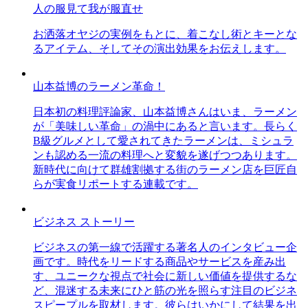
人の服見て我が服直せ
お洒落オヤジの実例をもとに、着こなし術とキーとな
るアイテム、そしてその演出効果をお伝えします。
山本益博のラーメン革命！
日本初の料理評論家、山本益博さんはいま、ラーメン
が「美味しい革命」の渦中にあると言います。長らく
B級グルメとして愛されてきたラーメンは、ミシュラ
ンも認める一流の料理へと変貌を遂げつつあります。
新時代に向けて群雄割拠する街のラーメン店を巨匠自
らが実食リポートする連載です。
ビジネス ストーリー
ビジネスの第一線で活躍する著名人のインタビュー企
画です。時代をリードする商品やサービスを産み出
す、ユニークな視点で社会に新しい価値を提供するな
ど、混迷する未来にひと筋の光を照らす注目のビジネ
スピープルを取材します。彼らはいかにして結果を出