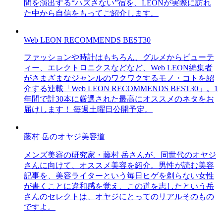
間を演出する“ハズさない”宿を、LEONが実際に訪れ
た中から自信をもってご紹介します。
Web LEON RECOMMENDS BEST30
ファッションや時計はもちろん、グルメからビューテ
ィー、エレクトロニクスなどなど、Web LEON編集者
がさまざまなジャンルのワクワクするモノ・コトを紹
介する連載「Web LEON RECOMMENDS BEST30」。1
年間で計30本に厳選された最高にオススメのネタをお
届けします！ 毎週土曜日公開予定。
藤村 岳のオヤジ美容道
メンズ美容の研究家・藤村 岳さんが、同世代のオヤジ
さんに向けて、オススメ美容を紹介。男性が読む美容
記事を、美容ライターという毎日ヒゲを剃らない女性
が書くことに違和感を覚え、この道を志したという岳
さんのセレクトは、オヤジにとってのリアルそのもの
ですよ。