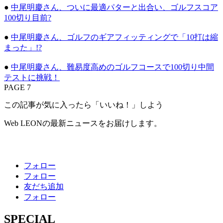
●
中尾明慶さん、ついに最適パターと出合い、ゴルフスコア
100切り目前?
●
中尾明慶さん、ゴルフのギアフィッティングで「10打は縮
まった」!?
●
中尾明慶さん、難易度高めのゴルフコースで100切り中間
テストに挑戦！
PAGE 7
この記事が気に入ったら「いいね！」しよう
Web LEONの最新ニュースをお届けします。
フォロー
フォロー
友だち追加
フォロー
SPECIAL