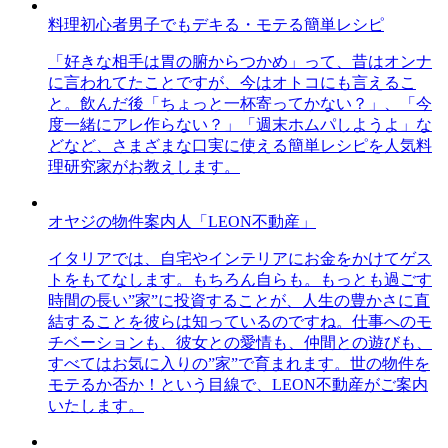
料理初心者男子でもデキる・モテる簡単レシピ
「好きな相手は胃の腑からつかめ」って、昔はオンナ
に言われてたことですが、今はオトコにも言えるこ
と。飲んだ後「ちょっと一杯寄ってかない？」、「今
度一緒にアレ作らない？」「週末ホムパしようよ」な
どなど、さまざまな口実に使える簡単レシピを人気料
理研究家がお教えします。
オヤジの物件案内人「LEON不動産」
イタリアでは、自宅やインテリアにお金をかけてゲス
トをもてなします。もちろん自らも。もっとも過ごす
時間の長い”家”に投資することが、人生の豊かさに直
結することを彼らは知っているのですね。仕事へのモ
チベーションも、彼女との愛情も、仲間との遊びも、
すべてはお気に入りの”家”で育まれます。世の物件を
モテるか否か！という目線で、LEON不動産がご案内
いたします。