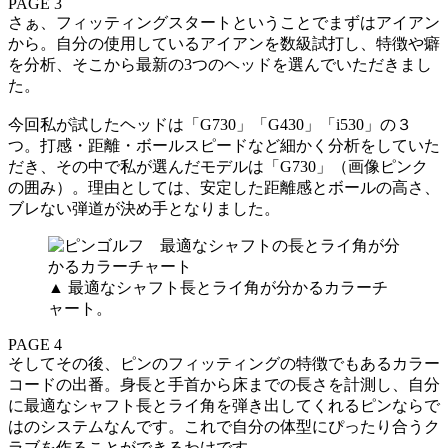
PAGE 3
さぁ、フィッティングスタートということでまずはアイアン
から。自分の使用しているアイアンを数級試打し、特徴や癖
を分析、そこから最新の3つのヘッドを選んでいただきまし
た。
今回私が試したヘッドは「G730」「G430」「i530」の３
つ。打感・距離・ボールスピードなど細かく分析をしていた
だき、その中で私が選んだモデルは「G730」（画像ピンク
の囲み）。理由としては、安定した距離感とボールの高さ、
ブレない弾道が決め手となりました。
▲ 最適なシャフト長とライ角が分かるカラーチ
ャート。
PAGE 4
そしてその後、ピンのフィッティングの特徴でもあるカラー
コードの出番。身長と手首から床までの長さを計測し、自分
に最適なシャフト長とライ角を弾き出してくれるピンならで
はのシステムなんです。これで自分の体型にぴったり合うク
ラブを作ることができるわけです。