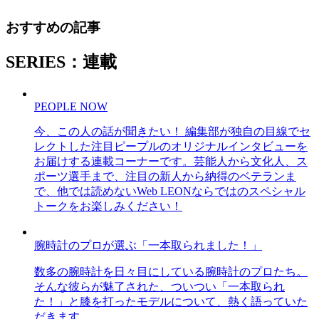
おすすめの記事
SERIES：連載
PEOPLE NOW
今、この人の話が聞きたい！ 編集部が独自の目線でセ
レクトした注目ピープルのオリジナルインタビューを
お届けする連載コーナーです。芸能人から文化人、ス
ポーツ選手まで、注目の新人から納得のベテランま
で、他では読めないWeb LEONならではのスペシャル
トークをお楽しみください！
腕時計のプロが選ぶ「一本取られました！」
数多の腕時計を日々目にしている腕時計のプロたち。
そんな彼らが魅了された、ついつい「一本取られ
た！」と膝を打ったモデルについて、熱く語っていた
だきます。