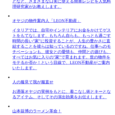
どなど、さまざまな口実に使える簡単レシピを人気料
理研究家がお教えします。
オヤジの物件案内人「LEON不動産」
イタリアでは、自宅やインテリアにお金をかけてゲス
トをもてなします。もちろん自らも。もっとも過ごす
時間の長い”家”に投資することが、人生の豊かさに直
結することを彼らは知っているのですね。仕事へのモ
チベーションも、彼女との愛情も、仲間との遊びも、
すべてはお気に入りの”家”で育まれます。世の物件を
モテるか否か！という目線で、LEON不動産がご案内
いたします。
人の服見て我が服直せ
お洒落オヤジの実例をもとに、着こなし術とキーとな
るアイテム、そしてその演出効果をお伝えします。
山本益博のラーメン革命！