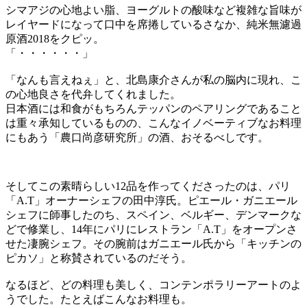
シマアジの心地よい脂、ヨーグルトの酸味など複雑な旨味が
レイヤードになって口中を席捲しているさなか、純米無濾過
原酒2018をクピッ。
「・・・・・・」
「なんも言えねぇ」と、北島康介さんが私の脳内に現れ、こ
の心地良さを代弁してくれました。
日本酒には和食がもちろんテッパンのペアリングであること
は重々承知しているものの、こんなイノベーティブなお料理
にもあう「農口尚彦研究所」の酒、おそるべしです。
そしてこの素晴らしい12品を作ってくださったのは、パリ
「A.T」オーナーシェフの田中淳氏。ピエール・ガニエール
シェフに師事したのち、スペイン、ベルギー、デンマークな
どで修業し、14年にパリにレストラン「A.T」をオープンさ
せた凄腕シェフ。その腕前はガニエール氏から「キッチンの
ピカソ」と称賛されているのだそう。
なるほど、どの料理も美しく、コンテンポラリーアートのよ
うでした。たとえばこんなお料理も。