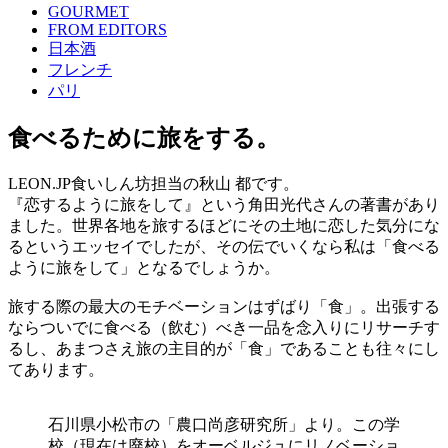
GOURMET
FROM EDITORS
日本酒
フレンチ
パリ
食べるために旅をする。
LEON.JP食いしん坊担当の秋山 都です。
『恋するように旅をして』という角田光代さんの著書があり
ました。世界各地を旅するほどにその土地に恋した気分にな
るというエッセイでしたが、その伝でいくなら私は「食べる
ように旅をして」となるでしょうか。
旅する際の最大のモチベーションはずばり「食」。出張する
ならついでに食べる（飲む）べき一品を念入りにリサーチす
るし、あまつさえ旅の主目的が「食」であることも往々にし
てあります。
石川県小松市の「農口尚彦研究所」より。この学
校（現在は廃校）をオーベルジュにリノベーショ