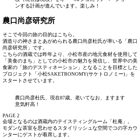
ンする計画が進んでいます。楽しみ！
農口尚彦研究所
そこで今回の旅の目的はこちら。
酒造りの神さまとあがめられる農口尚彦杜氏が率いる「農口
尚彦研究所」です。
こちらの酒蔵では昨年より、小松市産の地元食材を使用して
「美食のまち」としての小松市の魅力を発信し、世界中の美
食家の「旅のデスティネーション」となることを目標とした
プロジェクト「小松SAKETRONOMY(サケトロノミー)」を
スタートさせています。
農口尚彦杜氏、現在87歳。老いてなお、ますます
意気軒高！
PAGE 2
会場となるのは酒蔵内のテイスティングルーム「杜庵」。
モダンな茶室を思わせるスタイリッシュな空間でコの字カウ
ンターにゲストが着席します。