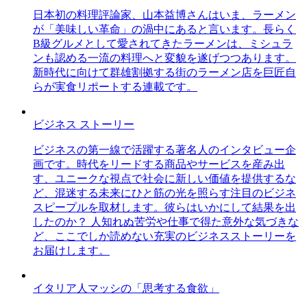
日本初の料理評論家、山本益博さんはいま、ラーメン
が「美味しい革命」の渦中にあると言います。長らく
B級グルメとして愛されてきたラーメンは、ミシュラ
ンも認める一流の料理へと変貌を遂げつつあります。
新時代に向けて群雄割拠する街のラーメン店を巨匠自
らが実食リポートする連載です。
ビジネス ストーリー
ビジネスの第一線で活躍する著名人のインタビュー企
画です。時代をリードする商品やサービスを産み出
す、ユニークな視点で社会に新しい価値を提供するな
ど、混迷する未来にひと筋の光を照らす注目のビジネ
スピープルを取材します。彼らはいかにして結果を出
したのか？ 人知れぬ苦労や仕事で得た意外な気づきな
ど、ここでしか読めない充実のビジネスストーリーを
お届けします。
イタリア人マッシの「思考する食欲」