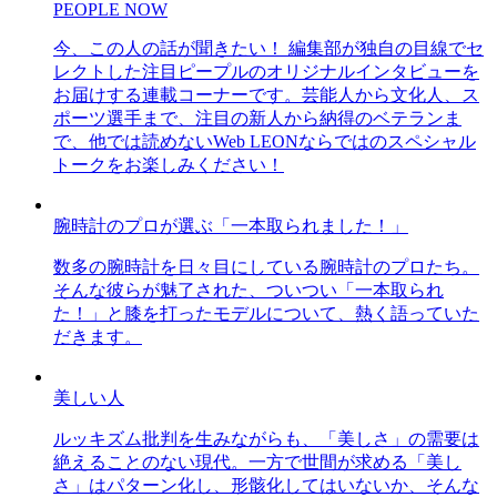
PEOPLE NOW
今、この人の話が聞きたい！ 編集部が独自の目線でセ
レクトした注目ピープルのオリジナルインタビューを
お届けする連載コーナーです。芸能人から文化人、ス
ポーツ選手まで、注目の新人から納得のベテランま
で、他では読めないWeb LEONならではのスペシャル
トークをお楽しみください！
腕時計のプロが選ぶ「一本取られました！」
数多の腕時計を日々目にしている腕時計のプロたち。
そんな彼らが魅了された、ついつい「一本取られ
た！」と膝を打ったモデルについて、熱く語っていた
だきます。
美しい人
ルッキズム批判を生みながらも、「美しさ」の需要は
絶えることのない現代。一方で世間が求める「美し
さ」はパターン化し、形骸化してはいないか、そんな