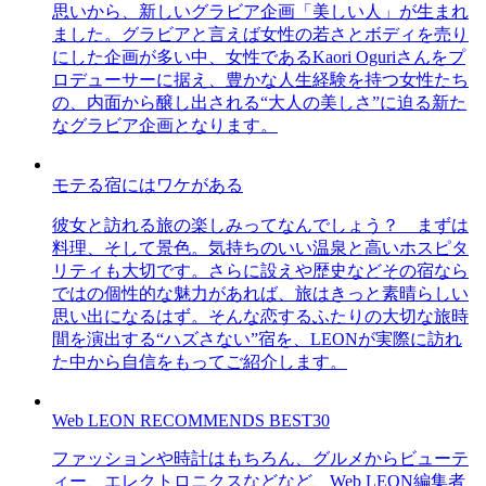
思いから、新しいグラビア企画「美しい人」が生まれ
ました。グラビアと言えば女性の若さとボディを売り
にした企画が多い中、女性であるKaori Oguriさんをプ
ロデューサーに据え、豊かな人生経験を持つ女性たち
の、内面から醸し出される“大人の美しさ”に迫る新た
なグラビア企画となります。
モテる宿にはワケがある
彼女と訪れる旅の楽しみってなんでしょう？ まずは
料理、そして景色。気持ちのいい温泉と高いホスピタ
リティも大切です。さらに設えや歴史などその宿なら
ではの個性的な魅力があれば、旅はきっと素晴らしい
思い出になるはず。そんな恋するふたりの大切な旅時
間を演出する“ハズさない”宿を、LEONが実際に訪れ
た中から自信をもってご紹介します。
Web LEON RECOMMENDS BEST30
ファッションや時計はもちろん、グルメからビューテ
ィー、エレクトロニクスなどなど、Web LEON編集者