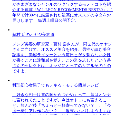
がさまざまなジャンルのワクワクするモノ・コトを紹
介する連載「Web LEON RECOMMENDS BEST30」。1
年間で計30本に厳選された最高にオススメのネタをお
届けします！ 毎週土曜日公開予定。
藤村 岳のオヤジ美容道
メンズ美容の研究家・藤村 岳さんが、同世代のオヤジ
さんに向けて、オススメ美容を紹介。男性が読む美容
記事を、美容ライターという毎日ヒゲを剃らない女性
が書くことに違和感を覚え、この道を志したという岳
さんのセレクトは、オヤジにとってのリアルそのもの
ですよ。
料理初心者男子でもデキる・モテる簡単レシピ
「好きな相手は胃の腑からつかめ」って、昔はオンナ
に言われてたことですが、今はオトコにも言えるこ
と。飲んだ後「ちょっと一杯寄ってかない？」、「今
度一緒にアレ作らない？」「週末ホムパしようよ」な