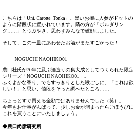
こちらは「Uni, Carotte, Tonka」。黒いお椀に人参がドットの
ように階段状に置かれています。隣の方が「ボルダリン
グ……」とつぶやき、思わずみんなで破顔しました。
そして、この一皿にあわせたお酒がまたすごかった！
NOGUCHI NAOHIKO01
農口杜氏が70年に及ぶ酒造りの集大成としてつくられた限定
シリーズ「NOGUCHI NAOHIKO01」。
ふくよかな香り、でもすっきりとした喉ごしに、「これは欲
しい！」と思い、値段をそっと調べたところ……
ちょっとすぐ買える金額ではありませんでした（笑）。
今年もお仕事がんばって、少しお金が溜まったらごほうびに
これを買うことにいたしましょう。
◆農口尚彦研究所