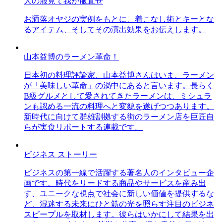
人の服見て我が服直せ
お洒落オヤジの実例をもとに、着こなし術とキーとな
るアイテム、そしてその演出効果をお伝えします。
山本益博のラーメン革命！
日本初の料理評論家、山本益博さんはいま、ラーメン
が「美味しい革命」の渦中にあると言います。長らく
B級グルメとして愛されてきたラーメンは、ミシュラ
ンも認める一流の料理へと変貌を遂げつつあります。
新時代に向けて群雄割拠する街のラーメン店を巨匠自
らが実食リポートする連載です。
ビジネス ストーリー
ビジネスの第一線で活躍する著名人のインタビュー企
画です。時代をリードする商品やサービスを産み出
す、ユニークな視点で社会に新しい価値を提供するな
ど、混迷する未来にひと筋の光を照らす注目のビジネ
スピープルを取材します。彼らはいかにして結果を出