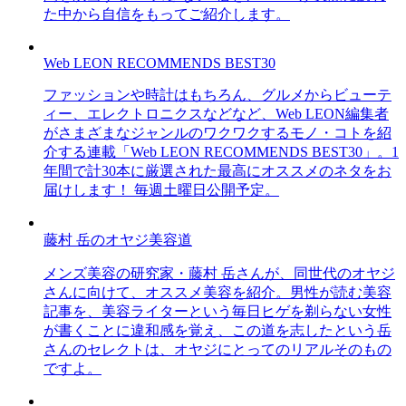
た中から自信をもってご紹介します。
Web LEON RECOMMENDS BEST30
ファッションや時計はもちろん、グルメからビューテ
ィー、エレクトロニクスなどなど、Web LEON編集者
がさまざまなジャンルのワクワクするモノ・コトを紹
介する連載「Web LEON RECOMMENDS BEST30」。1
年間で計30本に厳選された最高にオススメのネタをお
届けします！ 毎週土曜日公開予定。
藤村 岳のオヤジ美容道
メンズ美容の研究家・藤村 岳さんが、同世代のオヤジ
さんに向けて、オススメ美容を紹介。男性が読む美容
記事を、美容ライターという毎日ヒゲを剃らない女性
が書くことに違和感を覚え、この道を志したという岳
さんのセレクトは、オヤジにとってのリアルそのもの
ですよ。