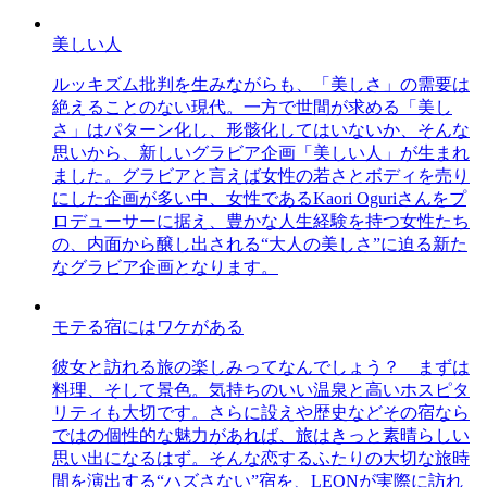
美しい人
ルッキズム批判を生みながらも、「美しさ」の需要は
絶えることのない現代。一方で世間が求める「美し
さ」はパターン化し、形骸化してはいないか、そんな
思いから、新しいグラビア企画「美しい人」が生まれ
ました。グラビアと言えば女性の若さとボディを売り
にした企画が多い中、女性であるKaori Oguriさんをプ
ロデューサーに据え、豊かな人生経験を持つ女性たち
の、内面から醸し出される“大人の美しさ”に迫る新た
なグラビア企画となります。
モテる宿にはワケがある
彼女と訪れる旅の楽しみってなんでしょう？ まずは
料理、そして景色。気持ちのいい温泉と高いホスピタ
リティも大切です。さらに設えや歴史などその宿なら
ではの個性的な魅力があれば、旅はきっと素晴らしい
思い出になるはず。そんな恋するふたりの大切な旅時
間を演出する“ハズさない”宿を、LEONが実際に訪れ