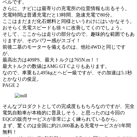
ベルです。
さらに、ナビには最寄りの充電所の位置情報も出るそう。
充電時間は普通充電だと13時間、急速充電で80分。
ここはまだまだ化石燃料と同様というわけにはいかなそう。
おそらく充電スピードも徐々に改善してくのでしょう。
そして、ここからは走りの部分なので、趣味的な範囲でもあ
りますが、そのパワー感がスゴイ！
前後二基のモーターを備えるのは、他社4WDと同じです
が、
最高出力は409PS、最大トルクは765N.m！！
最大トルクの数値はAMG GT Cよりもあります。
なので、車重も2,495kgとヘビー級ですが、その加速は5.1秒
とかなりの俊足。
PAGE 2
そんなプロダクトとしての完成度ももちろなのですが、完全
電気自動車が本格的に普及しそう、と思ったのは今回の
EQCの販売サービスが非常によく練られているから。
まず、驚くのは全国に約21,000基ある充電サービスが1年間
無料！