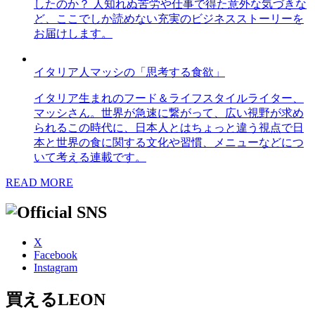
したのか？ 人知れぬ苦労や仕事で得た意外な気づきな
ど、ここでしか読めない充実のビジネスストーリーを
お届けします。
イタリア人マッシの「思考する食欲」
イタリア生まれのフード＆ライフスタイルライター、
マッシさん。世界が急速に繋がって、広い視野が求め
られるこの時代に、日本人とはちょっと違う視点で日
本と世界の食に関する文化や習慣、メニューなどにつ
いて考える連載です。
READ MORE
X
Facebook
Instagram
買えるLEON