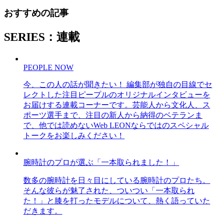
おすすめの記事
SERIES：連載
PEOPLE NOW
今、この人の話が聞きたい！ 編集部が独自の目線でセ
レクトした注目ピープルのオリジナルインタビューを
お届けする連載コーナーです。芸能人から文化人、ス
ポーツ選手まで、注目の新人から納得のベテランま
で、他では読めないWeb LEONならではのスペシャル
トークをお楽しみください！
腕時計のプロが選ぶ「一本取られました！」
数多の腕時計を日々目にしている腕時計のプロたち。
そんな彼らが魅了された、ついつい「一本取られ
た！」と膝を打ったモデルについて、熱く語っていた
だきます。