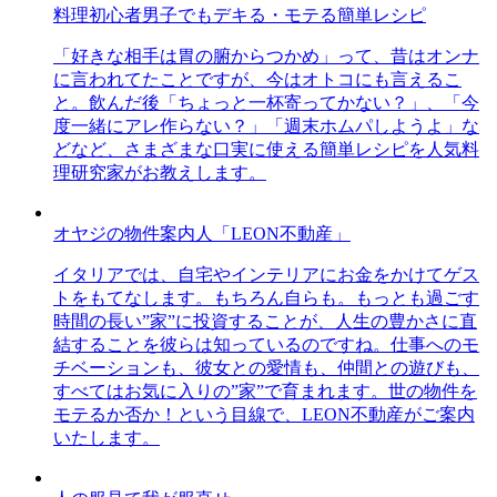
料理初心者男子でもデキる・モテる簡単レシピ
「好きな相手は胃の腑からつかめ」って、昔はオンナ
に言われてたことですが、今はオトコにも言えるこ
と。飲んだ後「ちょっと一杯寄ってかない？」、「今
度一緒にアレ作らない？」「週末ホムパしようよ」な
どなど、さまざまな口実に使える簡単レシピを人気料
理研究家がお教えします。
オヤジの物件案内人「LEON不動産」
イタリアでは、自宅やインテリアにお金をかけてゲス
トをもてなします。もちろん自らも。もっとも過ごす
時間の長い”家”に投資することが、人生の豊かさに直
結することを彼らは知っているのですね。仕事へのモ
チベーションも、彼女との愛情も、仲間との遊びも、
すべてはお気に入りの”家”で育まれます。世の物件を
モテるか否か！という目線で、LEON不動産がご案内
いたします。