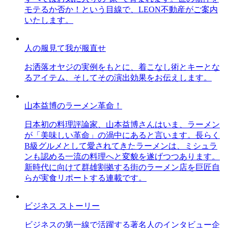
モテるか否か！という目線で、LEON不動産がご案内
いたします。
人の服見て我が服直せ
お洒落オヤジの実例をもとに、着こなし術とキーとな
るアイテム、そしてその演出効果をお伝えします。
山本益博のラーメン革命！
日本初の料理評論家、山本益博さんはいま、ラーメン
が「美味しい革命」の渦中にあると言います。長らく
B級グルメとして愛されてきたラーメンは、ミシュラ
ンも認める一流の料理へと変貌を遂げつつあります。
新時代に向けて群雄割拠する街のラーメン店を巨匠自
らが実食リポートする連載です。
ビジネス ストーリー
ビジネスの第一線で活躍する著名人のインタビュー企