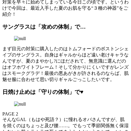
対策を早々に始めてしまっている今日この頃です。というわ
けで今回は、最近入手した夏のお肌を守る“３種の神器”をご
紹介！
サングラスは「攻めの体制」で…
まず目元の対策に購入したのはトムフォードのボストンシェ
イプのサングラス。自身はギャルからほど遠い老けキャラな
んですが、夏のまやかし?にほだされて、無意識に選んだの
はオフホワイトフレーム！そして分かりにくいですがレンズ
はスモークグラデ！最後の悪あがきが許されるのならば、肌
魅せ服に合わせて思い切りギャルごっこしたいです。
日焼け止めは「守りの体制」で♥
PAGE 2
そんなGAL（もはや死語？）に憧れるオバさんですが、肌
を焼くのはちょっと及び腰……。でもって季節関係無く保湿