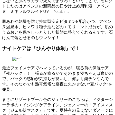
しないと肌カラカラで死んでまうわ！ということで、セレク
トしたのはアベンヌの新商品の日やけ止め用乳液「アベン
ヌ ミネラルフルイドUV 40mL」。
肌あれや乾燥を防ぐ持続型安定ビタミンE配合かつ、アベン
ヌ温泉水、ヒマワリ種子油などのエモリエント成分が、肌の
うるおいを保ちしっとりした状態に整えてくれるんです。石
けんで落とせるのもウレシイ！
ナイトケアは「ひんやり体制」で！
最近フェイスケアでハマっているのが、寝る前の保湿ケア
「夜パック」！ 張るか塗るかでそのまま寝ちゃえば良いの
で、パックの感触が気持ちが良いし、何より楽チンなんで
す。そのなかでも熱帯気候な夏夜に欠かせない“夏パック”を
発見。
まさにリゾートプール色のジェリーのこちらは、ドクターシ
ーラボのエイジングケアライン、ジェノマーの「アイスマス
ク（ジェル状マスク）」です。夏特有の見えないダメージに