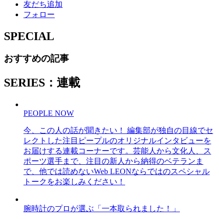
友だち追加
フォロー
SPECIAL
おすすめの記事
SERIES：連載
PEOPLE NOW
今、この人の話が聞きたい！ 編集部が独自の目線でセ
レクトした注目ピープルのオリジナルインタビューを
お届けする連載コーナーです。芸能人から文化人、ス
ポーツ選手まで、注目の新人から納得のベテランま
で、他では読めないWeb LEONならではのスペシャル
トークをお楽しみください！
腕時計のプロが選ぶ「一本取られました！」