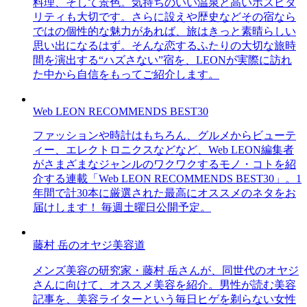
料理、そして景色。気持ちのいい温泉と高いホスピタ
リティも大切です。さらに設えや歴史などその宿なら
ではの個性的な魅力があれば、旅はきっと素晴らしい
思い出になるはず。そんな恋するふたりの大切な旅時
間を演出する“ハズさない”宿を、LEONが実際に訪れ
た中から自信をもってご紹介します。
Web LEON RECOMMENDS BEST30
ファッションや時計はもちろん、グルメからビューテ
ィー、エレクトロニクスなどなど、Web LEON編集者
がさまざまなジャンルのワクワクするモノ・コトを紹
介する連載「Web LEON RECOMMENDS BEST30」。1
年間で計30本に厳選された最高にオススメのネタをお
届けします！ 毎週土曜日公開予定。
藤村 岳のオヤジ美容道
メンズ美容の研究家・藤村 岳さんが、同世代のオヤジ
さんに向けて、オススメ美容を紹介。男性が読む美容
記事を、美容ライターという毎日ヒゲを剃らない女性