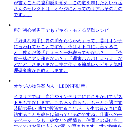
が書くことに違和感を覚え、この道を志したという岳
さんのセレクトは、オヤジにとってのリアルそのもの
ですよ。
料理初心者男子でもデキる・モテる簡単レシピ
「好きな相手は胃の腑からつかめ」って、昔はオンナ
に言われてたことですが、今はオトコにも言えるこ
と。飲んだ後「ちょっと一杯寄ってかない？」、「今
度一緒にアレ作らない？」「週末ホムパしようよ」な
どなど、さまざまな口実に使える簡単レシピを人気料
理研究家がお教えします。
オヤジの物件案内人「LEON不動産」
イタリアでは、自宅やインテリアにお金をかけてゲス
トをもてなします。もちろん自らも。もっとも過ごす
時間の長い”家”に投資することが、人生の豊かさに直
結することを彼らは知っているのですね。仕事へのモ
チベーションも、彼女との愛情も、仲間との遊びも、
すべてはお気に入りの”家”で育まれます。世の物件を