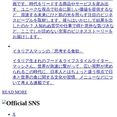
画です。時代をリードする商品やサービスを産み出
す、ユニークな視点で社会に新しい価値を提供するな
ど、混迷する未来にひと筋の光を照らす注目のビジネ
スピープルを取材します。彼らはいかにして結果を出
したのか？ 人知れぬ苦労や仕事で得た意外な気づきな
ど、ここでしか読めない充実のビジネスストーリーを
お届けします。
イタリア人マッシの「思考する食欲」
イタリア生まれのフード＆ライフスタイルライター、
マッシさん。世界が急速に繋がって、広い視野が求め
られるこの時代に、日本人とはちょっと違う視点で日
本と世界の食に関する文化や習慣、メニューなどにつ
いて考える連載です。
READ MORE
X