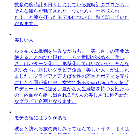
数多の腕時計を日々目にしている腕時計のプロたち。
そんな彼らが魅了された、ついつい「一本取られ
た！」と膝を打ったモデルについて、熱く語っていた
だきます。
美しい人
ルッキズム批判を生みながらも、「美しさ」の需要は
絶えることのない現代。一方で世間が求める「美し
さ」はパターン化し、形骸化してはいないか、そんな
思いから、新しいグラビア企画「美しい人」が生まれ
ました。グラビアと言えば女性の若さとボディを売り
にした企画が多い中、女性であるKaori Oguriさんをプ
ロデューサーに据え、豊かな人生経験を持つ女性たち
の、内面から醸し出される“大人の美しさ”に迫る新た
なグラビア企画となります。
モテる宿にはワケがある
彼女と訪れる旅の楽しみってなんでしょう？ まずは