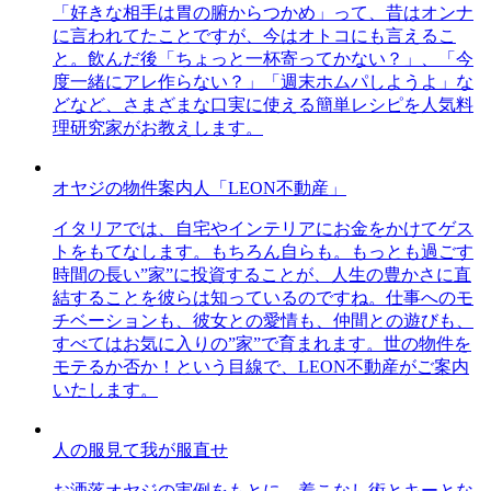
「好きな相手は胃の腑からつかめ」って、昔はオンナ
に言われてたことですが、今はオトコにも言えるこ
と。飲んだ後「ちょっと一杯寄ってかない？」、「今
度一緒にアレ作らない？」「週末ホムパしようよ」な
どなど、さまざまな口実に使える簡単レシピを人気料
理研究家がお教えします。
オヤジの物件案内人「LEON不動産」
イタリアでは、自宅やインテリアにお金をかけてゲス
トをもてなします。もちろん自らも。もっとも過ごす
時間の長い”家”に投資することが、人生の豊かさに直
結することを彼らは知っているのですね。仕事へのモ
チベーションも、彼女との愛情も、仲間との遊びも、
すべてはお気に入りの”家”で育まれます。世の物件を
モテるか否か！という目線で、LEON不動産がご案内
いたします。
人の服見て我が服直せ
お洒落オヤジの実例をもとに、着こなし術とキーとな