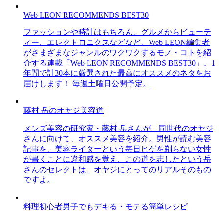
Web LEON RECOMMENDS BEST30
ファッションや時計はもちろん、グルメからビューテ
ィー、エレクトロニクスなどなど、Web LEON編集者
がさまざまなジャンルのワクワクするモノ・コトを紹
介する連載「Web LEON RECOMMENDS BEST30」。1
年間で計30本に厳選された最高にオススメのネタをお
届けします！ 毎週土曜日公開予定。
藤村 岳のオヤジ美容道
メンズ美容の研究家・藤村 岳さんが、同世代のオヤジ
さんに向けて、オススメ美容を紹介。男性が読む美容
記事を、美容ライターという毎日ヒゲを剃らない女性
が書くことに違和感を覚え、この道を志したという岳
さんのセレクトは、オヤジにとってのリアルそのもの
ですよ。
料理初心者男子でもデキる・モテる簡単レシピ