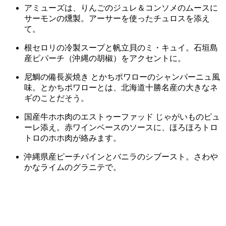
アミューズは、りんごのジュレ＆コンソメのムースに
サーモンの燻製。アーサーを使ったチュロスを添え
て。
根セロリの冷製スープと帆立貝のミ・キュイ。石垣島
産ピパーチ（沖縄の胡椒）をアクセントに。
尼鯛の備長炭焼き とかちポワローのシャンパーニュ風
味。とかちポワローとは、北海道十勝名産の大きなネ
ギのことだそう。
国産牛ホホ肉のエストゥーファッド じゃがいものピュ
ーレ添え。赤ワインベースのソースに、ほろほろトロ
トロのホホ肉が絡みます。
沖縄県産ピーチパインとバニラのシブースト。さわや
かなライムのグラニテで。