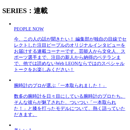
SERIES：連載
PEOPLE NOW
今、この人の話が聞きたい！ 編集部が独自の目線でセ
レクトした注目ピープルのオリジナルインタビューを
お届けする連載コーナーです。芸能人から文化人、ス
ポーツ選手まで、注目の新人から納得のベテランま
で、他では読めないWeb LEONならではのスペシャル
トークをお楽しみください！
腕時計のプロが選ぶ「一本取られました！」
数多の腕時計を日々目にしている腕時計のプロたち。
そんな彼らが魅了された、ついつい「一本取られ
た！」と膝を打ったモデルについて、熱く語っていた
だきます。