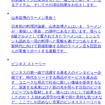
るアイテム、そしてその演出効果をお伝えします。
山本益博のラーメン革命！
日本初の料理評論家、山本益博さんはいま、ラーメン
が「美味しい革命」の渦中にあると言います。長らく
B級グルメとして愛されてきたラーメンは、ミシュラ
ンも認める一流の料理へと変貌を遂げつつあります。
新時代に向けて群雄割拠する街のラーメン店を巨匠自
らが実食リポートする連載です。
ビジネス ストーリー
ビジネスの第一線で活躍する著名人のインタビュー企
画です。時代をリードする商品やサービスを産み出
す、ユニークな視点で社会に新しい価値を提供するな
ど、混迷する未来にひと筋の光を照らす注目のビジネ
スピープルを取材します。彼らはいかにして結果を出
したのか？ 人知れぬ苦労や仕事で得た意外な気づきな
ど、ここでしか読めない充実のビジネスストーリーを