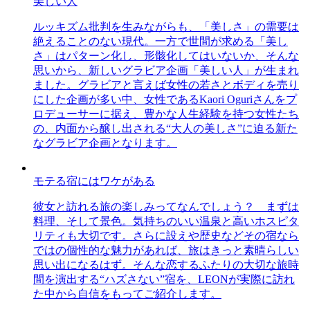
美しい人
ルッキズム批判を生みながらも、「美しさ」の需要は
絶えることのない現代。一方で世間が求める「美し
さ」はパターン化し、形骸化してはいないか、そんな
思いから、新しいグラビア企画「美しい人」が生まれ
ました。グラビアと言えば女性の若さとボディを売り
にした企画が多い中、女性であるKaori Oguriさんをプ
ロデューサーに据え、豊かな人生経験を持つ女性たち
の、内面から醸し出される“大人の美しさ”に迫る新た
なグラビア企画となります。
モテる宿にはワケがある
彼女と訪れる旅の楽しみってなんでしょう？ まずは
料理、そして景色。気持ちのいい温泉と高いホスピタ
リティも大切です。さらに設えや歴史などその宿なら
ではの個性的な魅力があれば、旅はきっと素晴らしい
思い出になるはず。そんな恋するふたりの大切な旅時
間を演出する“ハズさない”宿を、LEONが実際に訪れ
た中から自信をもってご紹介します。