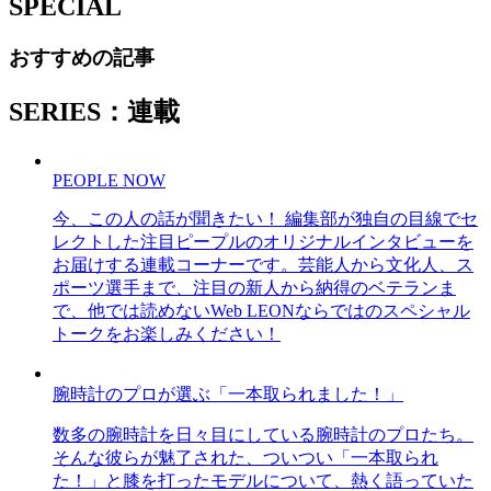
SPECIAL
おすすめの記事
SERIES：連載
PEOPLE NOW
今、この人の話が聞きたい！ 編集部が独自の目線でセ
レクトした注目ピープルのオリジナルインタビューを
お届けする連載コーナーです。芸能人から文化人、ス
ポーツ選手まで、注目の新人から納得のベテランま
で、他では読めないWeb LEONならではのスペシャル
トークをお楽しみください！
腕時計のプロが選ぶ「一本取られました！」
数多の腕時計を日々目にしている腕時計のプロたち。
そんな彼らが魅了された、ついつい「一本取られ
た！」と膝を打ったモデルについて、熱く語っていた