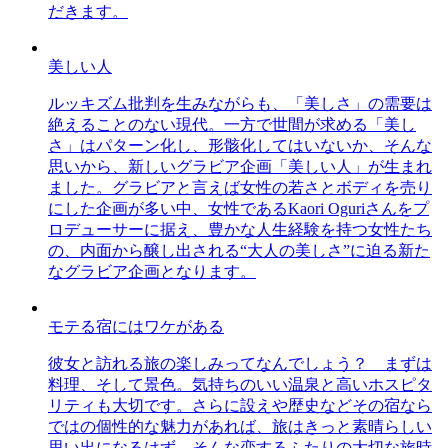
だきます。
美しい人
ルッキズム批判を生みながらも、「美しさ」の需要は
絶えることのない現代。一方で世間が求める「美し
さ」はパターン化し、形骸化してはいないか、そんな
思いから、新しいグラビア企画「美しい人」が生まれ
ました。グラビアと言えば女性の若さとボディを売り
にした企画が多い中、女性であるKaori Oguriさんをプ
ロデューサーに据え、豊かな人生経験を持つ女性たち
の、内面から醸し出される“大人の美しさ”に迫る新た
なグラビア企画となります。
モテる宿にはワケがある
彼女と訪れる旅の楽しみってなんでしょう？ まずは
料理、そして景色。気持ちのいい温泉と高いホスピタ
リティも大切です。さらに設えや歴史などその宿なら
ではの個性的な魅力があれば、旅はきっと素晴らしい
思い出になるはず。そんな恋するふたりの大切な旅時