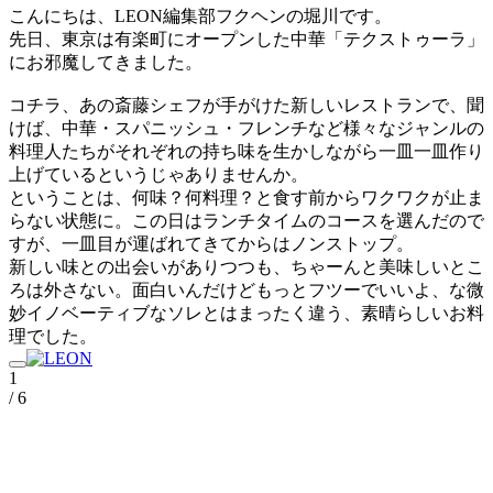
こんにちは、LEON編集部フクヘンの堀川です。
先日、東京は有楽町にオープンした中華「テクストゥーラ」
にお邪魔してきました。
コチラ、あの斎藤シェフが手がけた新しいレストランで、聞
けば、中華・スパニッシュ・フレンチなど様々なジャンルの
料理人たちがそれぞれの持ち味を生かしながら一皿一皿作り
上げているというじゃありませんか。
ということは、何味？何料理？と食す前からワクワクが止ま
らない状態に。この日はランチタイムのコースを選んだので
すが、一皿目が運ばれてきてからはノンストップ。
新しい味との出会いがありつつも、ちゃーんと美味しいとこ
ろは外さない。面白いんだけどもっとフツーでいいよ、な微
妙イノベーティブなソレとはまったく違う、素晴らしいお料
理でした。
1
/ 6