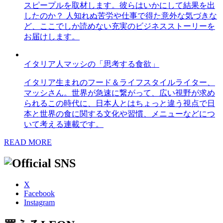
スピープルを取材します。彼らはいかにして結果を出
したのか？ 人知れぬ苦労や仕事で得た意外な気づきな
ど、ここでしか読めない充実のビジネスストーリーを
お届けします。
イタリア人マッシの「思考する食欲」
イタリア生まれのフード＆ライフスタイルライター、
マッシさん。世界が急速に繋がって、広い視野が求め
られるこの時代に、日本人とはちょっと違う視点で日
本と世界の食に関する文化や習慣、メニューなどにつ
いて考える連載です。
READ MORE
X
Facebook
Instagram