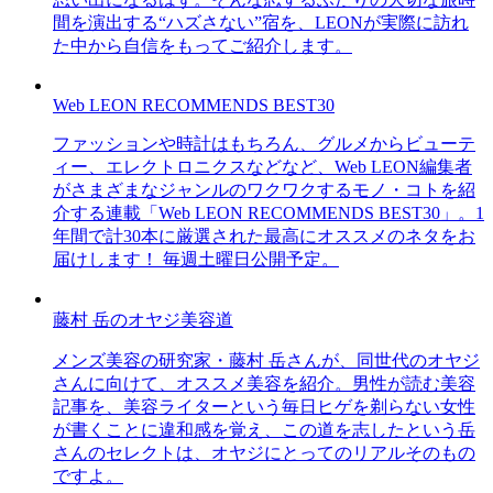
間を演出する“ハズさない”宿を、LEONが実際に訪れ
た中から自信をもってご紹介します。
Web LEON RECOMMENDS BEST30
ファッションや時計はもちろん、グルメからビューテ
ィー、エレクトロニクスなどなど、Web LEON編集者
がさまざまなジャンルのワクワクするモノ・コトを紹
介する連載「Web LEON RECOMMENDS BEST30」。1
年間で計30本に厳選された最高にオススメのネタをお
届けします！ 毎週土曜日公開予定。
藤村 岳のオヤジ美容道
メンズ美容の研究家・藤村 岳さんが、同世代のオヤジ
さんに向けて、オススメ美容を紹介。男性が読む美容
記事を、美容ライターという毎日ヒゲを剃らない女性
が書くことに違和感を覚え、この道を志したという岳
さんのセレクトは、オヤジにとってのリアルそのもの
ですよ。