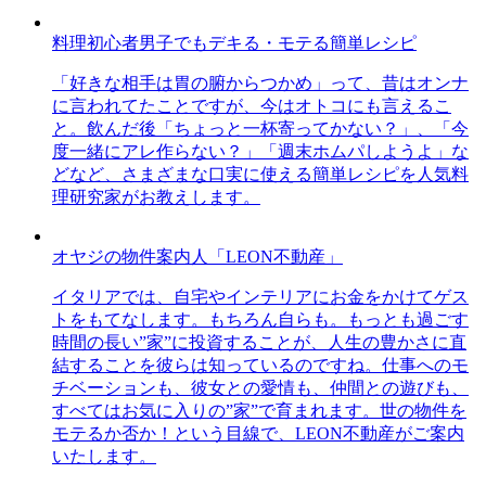
料理初心者男子でもデキる・モテる簡単レシピ
「好きな相手は胃の腑からつかめ」って、昔はオンナ
に言われてたことですが、今はオトコにも言えるこ
と。飲んだ後「ちょっと一杯寄ってかない？」、「今
度一緒にアレ作らない？」「週末ホムパしようよ」な
どなど、さまざまな口実に使える簡単レシピを人気料
理研究家がお教えします。
オヤジの物件案内人「LEON不動産」
イタリアでは、自宅やインテリアにお金をかけてゲス
トをもてなします。もちろん自らも。もっとも過ごす
時間の長い”家”に投資することが、人生の豊かさに直
結することを彼らは知っているのですね。仕事へのモ
チベーションも、彼女との愛情も、仲間との遊びも、
すべてはお気に入りの”家”で育まれます。世の物件を
モテるか否か！という目線で、LEON不動産がご案内
いたします。