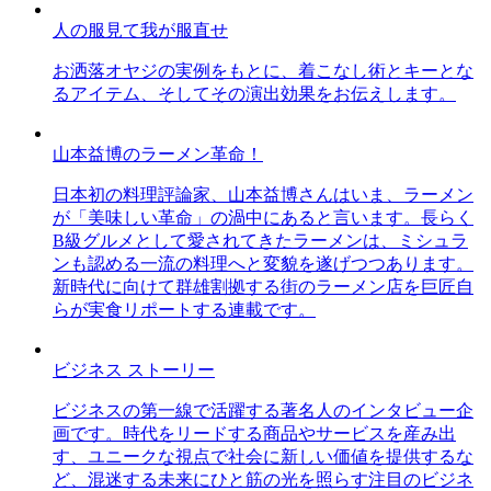
人の服見て我が服直せ
お洒落オヤジの実例をもとに、着こなし術とキーとな
るアイテム、そしてその演出効果をお伝えします。
山本益博のラーメン革命！
日本初の料理評論家、山本益博さんはいま、ラーメン
が「美味しい革命」の渦中にあると言います。長らく
B級グルメとして愛されてきたラーメンは、ミシュラ
ンも認める一流の料理へと変貌を遂げつつあります。
新時代に向けて群雄割拠する街のラーメン店を巨匠自
らが実食リポートする連載です。
ビジネス ストーリー
ビジネスの第一線で活躍する著名人のインタビュー企
画です。時代をリードする商品やサービスを産み出
す、ユニークな視点で社会に新しい価値を提供するな
ど、混迷する未来にひと筋の光を照らす注目のビジネ