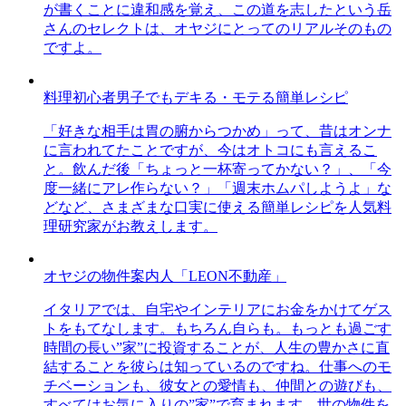
が書くことに違和感を覚え、この道を志したという岳
さんのセレクトは、オヤジにとってのリアルそのもの
ですよ。
料理初心者男子でもデキる・モテる簡単レシピ
「好きな相手は胃の腑からつかめ」って、昔はオンナ
に言われてたことですが、今はオトコにも言えるこ
と。飲んだ後「ちょっと一杯寄ってかない？」、「今
度一緒にアレ作らない？」「週末ホムパしようよ」な
どなど、さまざまな口実に使える簡単レシピを人気料
理研究家がお教えします。
オヤジの物件案内人「LEON不動産」
イタリアでは、自宅やインテリアにお金をかけてゲス
トをもてなします。もちろん自らも。もっとも過ごす
時間の長い”家”に投資することが、人生の豊かさに直
結することを彼らは知っているのですね。仕事へのモ
チベーションも、彼女との愛情も、仲間との遊びも、
すべてはお気に入りの”家”で育まれます。世の物件を