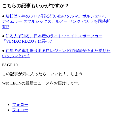
こちらの記事もいかがですか？
●
運転歴65年のプロが語る思い出のクルマ。ポルシェ964、
デイムラー ダブルシックス、ルノー サンク バカラを同時所
有!?
●
知る人ぞ知る、日本産のライトウェイトスポーツカー
「VEMAC RD200」に乗った！
●
往年の名車を振り返る!? レジェンド評論家が今また乗りた
いクルマとは？
PAGE 10
この記事が気に入ったら「いいね！」しよう
Web LEONの最新ニュースをお届けします。
フォロー
フォロー