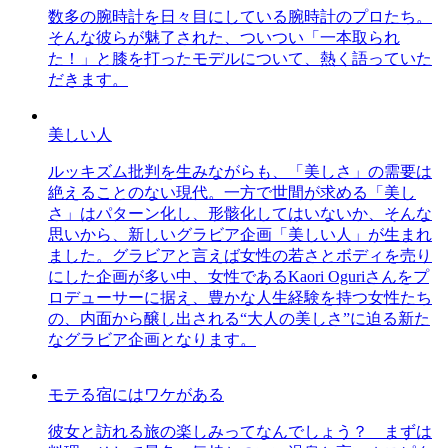
数多の腕時計を日々目にしている腕時計のプロたち。
そんな彼らが魅了された、ついつい「一本取られ
た！」と膝を打ったモデルについて、熱く語っていた
だきます。
美しい人
ルッキズム批判を生みながらも、「美しさ」の需要は
絶えることのない現代。一方で世間が求める「美し
さ」はパターン化し、形骸化してはいないか、そんな
思いから、新しいグラビア企画「美しい人」が生まれ
ました。グラビアと言えば女性の若さとボディを売り
にした企画が多い中、女性であるKaori Oguriさんをプ
ロデューサーに据え、豊かな人生経験を持つ女性たち
の、内面から醸し出される“大人の美しさ”に迫る新た
なグラビア企画となります。
モテる宿にはワケがある
彼女と訪れる旅の楽しみってなんでしょう？ まずは