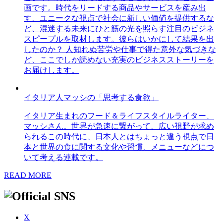
画です。時代をリードする商品やサービスを産み出
す、ユニークな視点で社会に新しい価値を提供するな
ど、混迷する未来にひと筋の光を照らす注目のビジネ
スピープルを取材します。彼らはいかにして結果を出
したのか？ 人知れぬ苦労や仕事で得た意外な気づきな
ど、ここでしか読めない充実のビジネスストーリーを
お届けします。
イタリア人マッシの「思考する食欲」
イタリア生まれのフード＆ライフスタイルライター、
マッシさん。世界が急速に繋がって、広い視野が求め
られるこの時代に、日本人とはちょっと違う視点で日
本と世界の食に関する文化や習慣、メニューなどにつ
いて考える連載です。
READ MORE
X