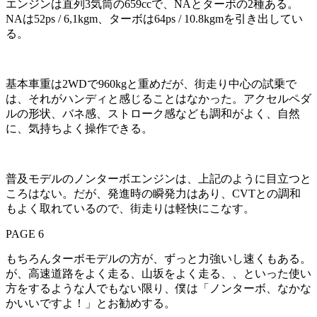
エンジンは直列3気筒の659ccで、NAとターボの2種ある。
NAは52ps / 6,1kgm、ターボは64ps / 10.8kgmを引き出してい
る。
基本車重は2WDで960kgと重めだが、街走り中心の試乗で
は、それがハンディと感じることはなかった。アクセルペダ
ルの形状、バネ感、ストローク感なども調和がよく、自然
に、気持ちよく操作できる。
普及モデルのノンターボエンジンは、上記のように目立つと
ころはない。だが、発進時の瞬発力はあり、CVTとの調和
もよく取れているので、街走りは軽快にこなす。
PAGE 6
もちろんターボモデルの方が、ずっと力強いし速くもある。
が、高速道路をよく走る、山坂をよく走る、、といった使い
方をするような人でもない限り、僕は「ノンターボ、なかな
かいいですよ！」とお勧めする。