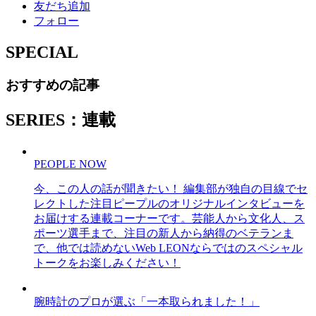
友だち追加
フォロー
SPECIAL
おすすめの記事
SERIES：連載
PEOPLE NOW
今、この人の話が聞きたい！ 編集部が独自の目線でセ
レクトした注目ピープルのオリジナルインタビューを
お届けする連載コーナーです。芸能人から文化人、ス
ポーツ選手まで、注目の新人から納得のベテランま
で、他では読めないWeb LEONならではのスペシャル
トークをお楽しみください！
腕時計のプロが選ぶ「一本取られました！」