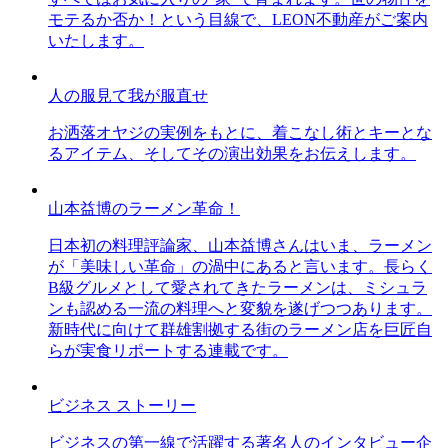
モテるか否か！という目線で、LEON不動産がご案内
いたします。
人の服見て我が服直せ
お洒落オヤジの実例をもとに、着こなし術とキーとな
るアイテム、そしてその演出効果をお伝えします。
山本益博のラーメン革命！
日本初の料理評論家、山本益博さんはいま、ラーメン
が「美味しい革命」の渦中にあると言います。長らく
B級グルメとして愛されてきたラーメンは、ミシュラ
ンも認める一流の料理へと変貌を遂げつつあります。
新時代に向けて群雄割拠する街のラーメン店を巨匠自
らが実食リポートする連載です。
ビジネス ストーリー
ビジネスの第一線で活躍する著名人のインタビュー企