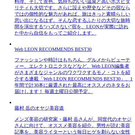
料理、そして景色。気持ちのいい温泉と高いホスピタ
リティも大切です。さらに設えや歴史などその宿なら
ではの個性的な魅力があれば、旅はきっと素晴らしい
思い出になるはず。そんな恋するふたりの大切な旅時
間を演出する“ハズさない”宿を、LEONが実際に訪れ
た中から自信をもってご紹介します。
Web LEON RECOMMENDS BEST30
ファッションや時計はもちろん、グルメからビューテ
ィー、エレクトロニクスなどなど、Web LEON編集者
がさまざまなジャンルのワクワクするモノ・コトを紹
介する連載「Web LEON RECOMMENDS BEST30」。1
年間で計30本に厳選された最高にオススメのネタをお
届けします！ 毎週土曜日公開予定。
藤村 岳のオヤジ美容道
メンズ美容の研究家・藤村 岳さんが、同世代のオヤジ
さんに向けて、オススメ美容を紹介。男性が読む美容
記事を、美容ライターという毎日ヒゲを剃らない女性