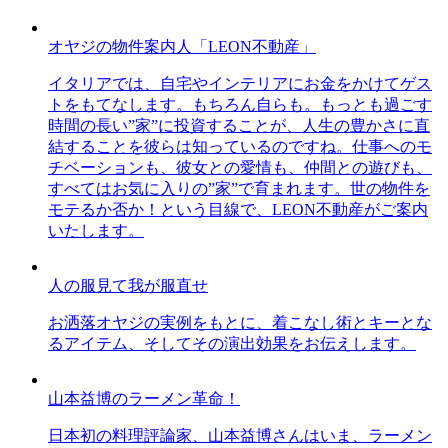
オヤジの物件案内人「LEON不動産」
イタリアでは、自宅やインテリアにお金をかけてゲス
トをもてなします。もちろん自らも。もっとも過ごす
時間の長い”家”に投資することが、人生の豊かさに直
結することを彼らは知っているのですね。仕事へのモ
チベーションも、彼女との愛情も、仲間との遊びも、
すべてはお気に入りの”家”で育まれます。世の物件を
モテるか否か！という目線で、LEON不動産がご案内
いたします。
人の服見て我が服直せ
お洒落オヤジの実例をもとに、着こなし術とキーとな
るアイテム、そしてその演出効果をお伝えします。
山本益博のラーメン革命！
日本初の料理評論家、山本益博さんはいま、ラーメン