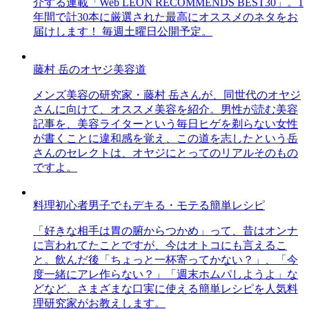
介する連載「Web LEON RECOMMENDS BEST30」。1
年間で計30本に厳選された最高にオススメのネタをお
届けします！ 毎週土曜日公開予定。
藤村 岳のオヤジ美容道
メンズ美容の研究家・藤村 岳さんが、同世代のオヤジ
さんに向けて、オススメ美容を紹介。男性が読む美容
記事を、美容ライターという毎日ヒゲを剃らない女性
が書くことに違和感を覚え、この道を志したという岳
さんのセレクトは、オヤジにとってのリアルそのもの
ですよ。
料理初心者男子でもデキる・モテる簡単レシピ
「好きな相手は胃の腑からつかめ」って、昔はオンナ
に言われてたことですが、今はオトコにも言えるこ
と。飲んだ後「ちょっと一杯寄ってかない？」、「今
度一緒にアレ作らない？」「週末ホムパしようよ」な
どなど、さまざまな口実に使える簡単レシピを人気料
理研究家がお教えします。