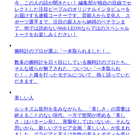
今、この人の話が聞きたい！ 編集部が独自の目線でセ
レクトした注目ピープルのオリジナルインタビューを
お届けする連載コーナーです。芸能人から文化人、ス
ポーツ選手まで、注目の新人から納得のベテランま
で、他では読めないWeb LEONならではのスペシャル
トークをお楽しみください！
腕時計のプロが選ぶ「一本取られました！」
数多の腕時計を日々目にしている腕時計のプロたち。
そんな彼らが魅了された、ついつい「一本取られ
た！」と膝を打ったモデルについて、熱く語っていた
だきます。
美しい人
ルッキズム批判を生みながらも、「美しさ」の需要は
絶えることのない現代。一方で世間が求める「美し
さ」はパターン化し、形骸化してはいないか、そんな
思いから、新しいグラビア企画「美しい人」が生まれ
ました。グラビアと言えば女性の若さとボディを売り