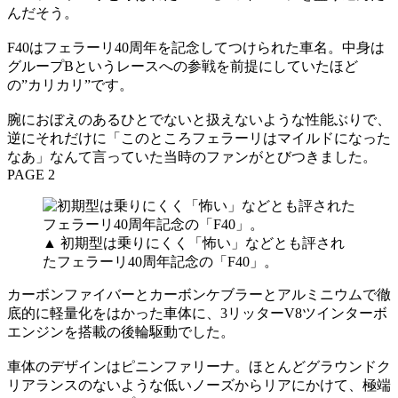
んだそう。
F40はフェラーリ40周年を記念してつけられた車名。中身は
グループBというレースへの参戦を前提にしていたほど
の”カリカリ”です。
腕におぼえのあるひとでないと扱えないような性能ぶりで、
逆にそれだけに「このところフェラーリはマイルドになった
なあ」なんて言っていた当時のファンがとびつきました。
PAGE 2
▲ 初期型は乗りにくく「怖い」などとも評され
たフェラーリ40周年記念の「F40」。
カーボンファイバーとカーボンケブラーとアルミニウムで徹
底的に軽量化をはかった車体に、3リッターV8ツインターボ
エンジンを搭載の後輪駆動でした。
車体のデザインはピニンファリーナ。ほとんどグラウンドク
リアランスのないような低いノーズからリアにかけて、極端