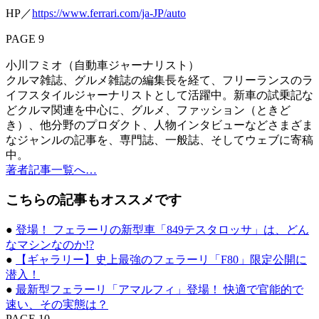
HP／
https://www.ferrari.com/ja-JP/auto
PAGE 9
小川フミオ（自動車ジャーナリスト）
クルマ雑誌、グルメ雑誌の編集長を経て、フリーランスのラ
イフスタイルジャーナリストとして活躍中。新車の試乗記な
どクルマ関連を中心に、グルメ、ファッション（ときど
き）、他分野のプロダクト、人物インタビューなどさまざま
なジャンルの記事を、専門誌、一般誌、そしてウェブに寄稿
中。
著者記事一覧へ…
こちらの記事もオススメです
●
登場！ フェラーリの新型車「849テスタロッサ」は、どん
なマシンなのか!?
●
【ギャラリー】史上最強のフェラーリ「F80」限定公開に
潜入！
●
最新型フェラーリ「アマルフィ」登場！ 快適で官能的で
速い、その実態は？
PAGE 10