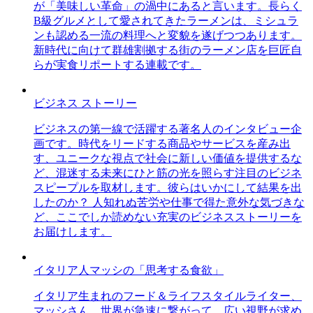
が「美味しい革命」の渦中にあると言います。長らく
B級グルメとして愛されてきたラーメンは、ミシュラ
ンも認める一流の料理へと変貌を遂げつつあります。
新時代に向けて群雄割拠する街のラーメン店を巨匠自
らが実食リポートする連載です。
ビジネス ストーリー
ビジネスの第一線で活躍する著名人のインタビュー企
画です。時代をリードする商品やサービスを産み出
す、ユニークな視点で社会に新しい価値を提供するな
ど、混迷する未来にひと筋の光を照らす注目のビジネ
スピープルを取材します。彼らはいかにして結果を出
したのか？ 人知れぬ苦労や仕事で得た意外な気づきな
ど、ここでしか読めない充実のビジネスストーリーを
お届けします。
イタリア人マッシの「思考する食欲」
イタリア生まれのフード＆ライフスタイルライター、
マッシさん。世界が急速に繋がって、広い視野が求め