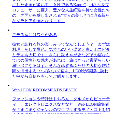
にした企画が多い中、女性であるKaori Oguriさんをプ
ロデューサーに据え、豊かな人生経験を持つ女性たち
の、内面から醸し出される“大人の美しさ”に迫る新た
なグラビア企画となります。
モテる宿にはワケがある
彼女と訪れる旅の楽しみってなんでしょう？ まずは
料理、そして景色。気持ちのいい温泉と高いホスピタ
リティも大切です。さらに設えや歴史などその宿なら
ではの個性的な魅力があれば、旅はきっと素晴らしい
思い出になるはず。そんな恋するふたりの大切な旅時
間を演出する“ハズさない”宿を、LEONが実際に訪れ
た中から自信をもってご紹介します。
Web LEON RECOMMENDS BEST30
ファッションや時計はもちろん、グルメからビューテ
ィー、エレクトロニクスなどなど、Web LEON編集者
がさまざまなジャンルのワクワクするモノ・コトを紹