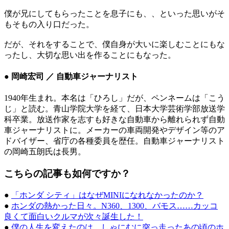
僕が兄にしてもらったことを息子にも、、といった思いがそ
もそもの入り口だった。
だが、それをすることで、僕自身が大いに楽しむことにもな
ったし、大切な思い出を作ることにもなった。
● 岡崎宏司 ／ 自動車ジャーナリスト
1940年生まれ。本名は「ひろし」だが、ペンネームは「こう
じ」と読む。青山学院大学を経て、日本大学芸術学部放送学
科卒業。放送作家を志すも好きな自動車から離れられず自動
車ジャーナリストに。メーカーの車両開発やデザイン等のア
ドバイザー、省庁の各種委員を歴任。自動車ジャーナリスト
の岡崎五朗氏は長男。
こちらの記事も如何ですか？
●
「ホンダ シティ」はなぜMINIになれなかったのか？
●
ホンダの熱かった日々。N360、1300、バモス……カッコ
良くて面白いクルマが次々誕生した！
●
僕の人生を変えたのは、しゃにむに突っ走ったあの頃のホ