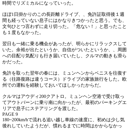
時間でリズミカルになっていった。
ほぼ1日掛かりのこの長距離ドライブ、、免許証取得後１週
間も経っていない息子にはかなりきつかったと思う。でも、
文句ひとつ言わずに走り切った。「危ない！」と思ったこと
も１度もなかった。
翌日も一緒に乗る機会があったが、明らかにリラックスして
いた。余裕が出たというか、自信がついたというか、、周囲
への目配り気配りも行き届いていたし、クルマの動きも滑ら
かだった。
免許を取った翌年の春には、ミュンヘンからベニスを往復す
る（往路復路は違うコース）ドライブの家族旅行をした。欧
州での運転を経験しておいてほしかったからだ。
クルマはアウディ200クアトロ。ミュンヘン空港で受け取っ
てアウトバーンに乗り南に向かったが、最初のパーキングエ
リアで息子にステアリングを渡した。
PAGE 9
180~200km/hで流れる追い越し車線の速度に、初めは少し気
後れしていたようだが、慣れるまでに時間はかからなかっ