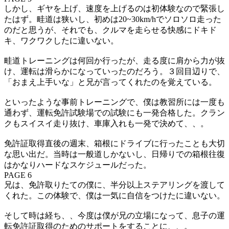
しかし、ギヤを上げ、速度を上げるのは初体験なので緊張し
たはず。畦道は狭いし、初めは20~30km/hでソロソロ走った
のだと思うが、それでも、クルマを走らせる快感にドキド
キ、ワクワクしたに違いない。
畦道トレーニングは何回か行ったが、走る度に肩から力が抜
け、運転は滑らかになっていったのだろう。３回目辺りで、
「おまえ上手いな」と兄が言ってくれたのを覚えている。
といったような事前トレーニングで、僕は教習所には一度も
通わず、運転免許試験場での試験にも一発合格した。クラン
クもスイスイ走り抜け、車庫入れも一発で決めて、、。
免許証取得直後の週末、箱根にドライブに行ったことも大切
な思い出だ。当時は一般道しかないし、日帰りでの箱根往復
はかなりハードなスケジュールだった。
PAGE 6
兄は、免許取りたての僕に、半分以上ステアリングを渡して
くれた。この体験で、僕は一気に自信をつけたに違いない。
そして時は経ち、、今度は僕が兄の立場になって、息子の運
転免許証取得のためのサポートをすることに、、。