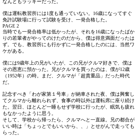
なんともラッキーだった。
僕は運転教習所には1度も通っていない。16歳になってすぐ
免許試験場に行って試験を受け、一発合格した。
PAGE 2
当時でも一発合格率は低かったが、それを16歳になったばか
りの若輩者がやってのけたのだから、僕は得意満面だったは
ず。でも、教習所にも行かずに一発合格したのには、当然ワ
ケがある。
僕には9歳年上の兄がいたが、この兄がクルマ好きで、僕は
その恩恵に預かった。兄がクルマを買ったのは、僕が12歳
（1952年）の時。まだ、クルマが「超貴重品」だった時代
だ。
記念すべき「わが家第１号車」が納車された夜、僕は興奮し
てクルマから離れられず、食事の時以外は運転席に座り続け
た。翌日、ほとんど一睡もせず学校に行ったが、眠気も疲れ
もなかったように思う。
そして、学校から帰ったら、クルマへと一直線。兄の都合が
いい時は「ちょっとでもいいから、、」とせがんで走っても
らった。