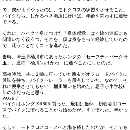
で、僕がまずやったのは、モトクロスの練習をさせること。
バイクなら、しかるべき場所に行けば、年齢を問わずに運転
できる。
それに、バイクで身につけた「身体感覚」は４輪の運転にも
間違いなく役立つ。それを、僕は身をもって経験していたの
で、迷うことなくコトを進めた。
当時、埼玉県桶川市にあったホンダの「セーフティパーク埼
玉」、通称「桶川/おけがわ」に通うことにしたのだ。
高校時代、共に２輪に狂っていた親友がオフロードバイクに
興味を持ち、バイクトレーラーも所有していた。なので、そ
れに便乗させてもらい、桶川通いを始めた。息子が小学校6
年の時だったと思う。
PAGE 7
バイクはホンダ XR80を買った。最初は当然、初心者用コー
スでバイクに慣れることから始めたが、すぐ慣れた。早かっ
た。
そして、モトクロスコースへと場を移したのだが、そこでも