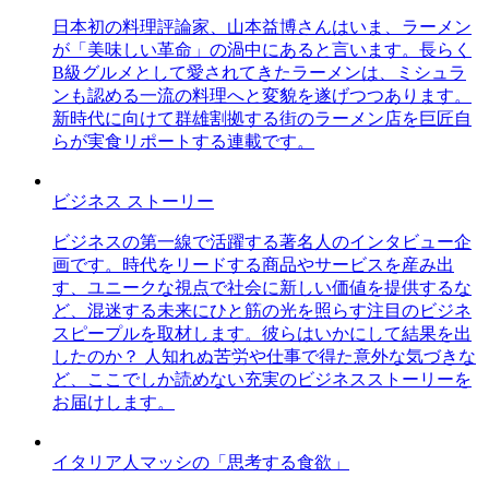
日本初の料理評論家、山本益博さんはいま、ラーメン
が「美味しい革命」の渦中にあると言います。長らく
B級グルメとして愛されてきたラーメンは、ミシュラ
ンも認める一流の料理へと変貌を遂げつつあります。
新時代に向けて群雄割拠する街のラーメン店を巨匠自
らが実食リポートする連載です。
ビジネス ストーリー
ビジネスの第一線で活躍する著名人のインタビュー企
画です。時代をリードする商品やサービスを産み出
す、ユニークな視点で社会に新しい価値を提供するな
ど、混迷する未来にひと筋の光を照らす注目のビジネ
スピープルを取材します。彼らはいかにして結果を出
したのか？ 人知れぬ苦労や仕事で得た意外な気づきな
ど、ここでしか読めない充実のビジネスストーリーを
お届けします。
イタリア人マッシの「思考する食欲」