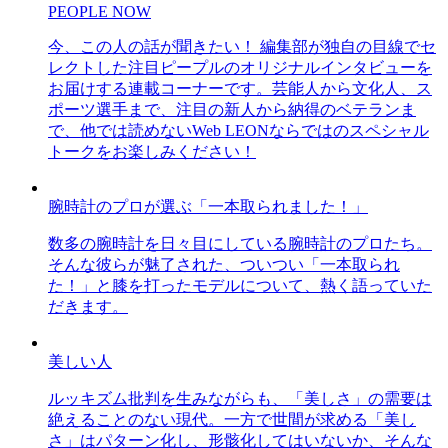
PEOPLE NOW
今、この人の話が聞きたい！ 編集部が独自の目線でセ
レクトした注目ピープルのオリジナルインタビューを
お届けする連載コーナーです。芸能人から文化人、ス
ポーツ選手まで、注目の新人から納得のベテランま
で、他では読めないWeb LEONならではのスペシャル
トークをお楽しみください！
腕時計のプロが選ぶ「一本取られました！」
数多の腕時計を日々目にしている腕時計のプロたち。
そんな彼らが魅了された、ついつい「一本取られ
た！」と膝を打ったモデルについて、熱く語っていた
だきます。
美しい人
ルッキズム批判を生みながらも、「美しさ」の需要は
絶えることのない現代。一方で世間が求める「美し
さ」はパターン化し、形骸化してはいないか、そんな