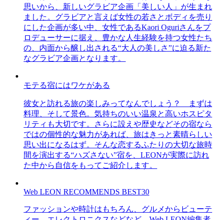
思いから、新しいグラビア企画「美しい人」が生まれ
ました。グラビアと言えば女性の若さとボディを売り
にした企画が多い中、女性であるKaori Oguriさんをプ
ロデューサーに据え、豊かな人生経験を持つ女性たち
の、内面から醸し出される“大人の美しさ”に迫る新た
なグラビア企画となります。
モテる宿にはワケがある
彼女と訪れる旅の楽しみってなんでしょう？ まずは
料理、そして景色。気持ちのいい温泉と高いホスピタ
リティも大切です。さらに設えや歴史などその宿なら
ではの個性的な魅力があれば、旅はきっと素晴らしい
思い出になるはず。そんな恋するふたりの大切な旅時
間を演出する“ハズさない”宿を、LEONが実際に訪れ
た中から自信をもってご紹介します。
Web LEON RECOMMENDS BEST30
ファッションや時計はもちろん、グルメからビューテ
ィー、エレクトロニクスなどなど、Web LEON編集者