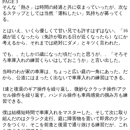
PAGE 3
そんな「熱さ」は時間の経過と共に収まっていったが、次な
るステップとしては当然「運転したい」気持ちが募ってく
る。
とはいえ、いくら優しくて甘い兄でも許すはずはない。「16
歳が近くなったら（免許が取れる日が近くなったら）なにか
考えるから、それまでは絶対にダメ」とキツく言われた。
でも、、たしか15歳になった頃だったと思うが、、「そろそ
ろ車庫入れの練習くらいはしておこうか」と言い出した。
当時のわが家の車庫は、ちょっと広い庭の一角にあった。だ
から、公道にはまったく出ないで車庫入れの練習はできる。
1速と後退のギア操作を繰り返し、微妙なクラッチ操作/アク
セル操作を繰り返す。ハンドル操作も車両感覚の掴み方も練
習できる。
僕は結構短時間で車庫入れをマスターした。そして次に取り
組んだのはクランク走行。庭に障害物を置いて即席のクラン
クをつくり、そこを前進と後退で通り抜ける練習だが、これ