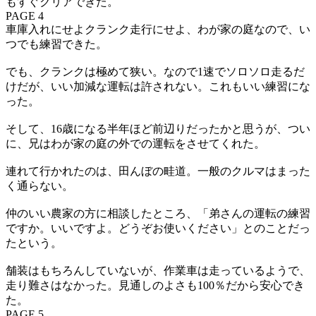
もすぐクリアできた。
PAGE 4
車庫入れにせよクランク走行にせよ、わが家の庭なので、い
つでも練習できた。
でも、クランクは極めて狭い。なので1速でソロソロ走るだ
けだが、いい加減な運転は許されない。これもいい練習にな
った。
そして、16歳になる半年ほど前辺りだったかと思うが、つい
に、兄はわが家の庭の外での運転をさせてくれた。
連れて行かれたのは、田んぼの畦道。一般のクルマはまった
く通らない。
仲のいい農家の方に相談したところ、「弟さんの運転の練習
ですか。いいですよ。どうぞお使いください」とのことだっ
たという。
舗装はもちろんしていないが、作業車は走っているようで、
走り難さはなかった。見通しのよさも100％だから安心でき
た。
PAGE 5