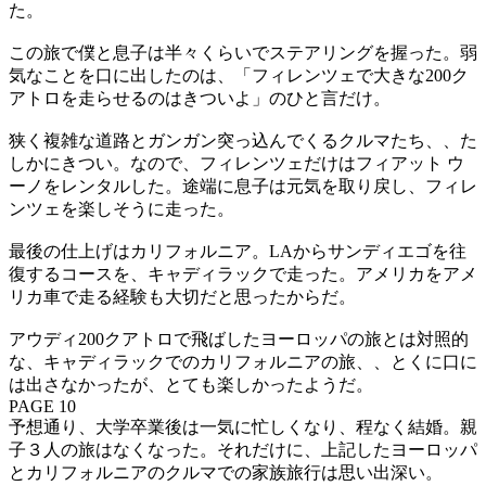
た。
この旅で僕と息子は半々くらいでステアリングを握った。弱
気なことを口に出したのは、「フィレンツェで大きな200ク
アトロを走らせるのはきついよ」のひと言だけ。
狭く複雑な道路とガンガン突っ込んでくるクルマたち、、た
しかにきつい。なので、フィレンツェだけはフィアット ウ
ーノをレンタルした。途端に息子は元気を取り戻し、フィレ
ンツェを楽しそうに走った。
最後の仕上げはカリフォルニア。LAからサンディエゴを往
復するコースを、キャディラックで走った。アメリカをアメ
リカ車で走る経験も大切だと思ったからだ。
アウディ200クアトロで飛ばしたヨーロッパの旅とは対照的
な、キャディラックでのカリフォルニアの旅、、とくに口に
は出さなかったが、とても楽しかったようだ。
PAGE 10
予想通り、大学卒業後は一気に忙しくなり、程なく結婚。親
子３人の旅はなくなった。それだけに、上記したヨーロッパ
とカリフォルニアのクルマでの家族旅行は思い出深い。