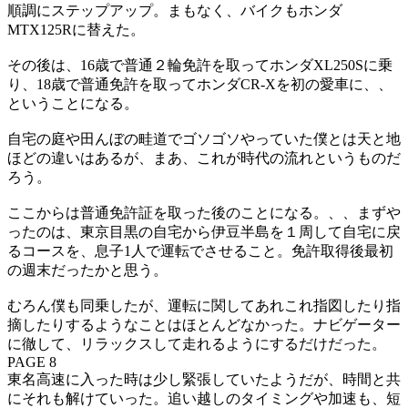
順調にステップアップ。まもなく、バイクもホンダ
MTX125Rに替えた。
その後は、16歳で普通２輪免許を取ってホンダXL250Sに乗
り、18歳で普通免許を取ってホンダCR-Xを初の愛車に、、
ということになる。
自宅の庭や田んぼの畦道でゴソゴソやっていた僕とは天と地
ほどの違いはあるが、まあ、これが時代の流れというものだ
ろう。
ここからは普通免許証を取った後のことになる。、、まずや
ったのは、東京目黒の自宅から伊豆半島を１周して自宅に戻
るコースを、息子1人で運転でさせること。免許取得後最初
の週末だったかと思う。
むろん僕も同乗したが、運転に関してあれこれ指図したり指
摘したりするようなことはほとんどなかった。ナビゲーター
に徹して、リラックスして走れるようにするだけだった。
PAGE 8
東名高速に入った時は少し緊張していたようだが、時間と共
にそれも解けていった。追い越しのタイミングや加速も、短