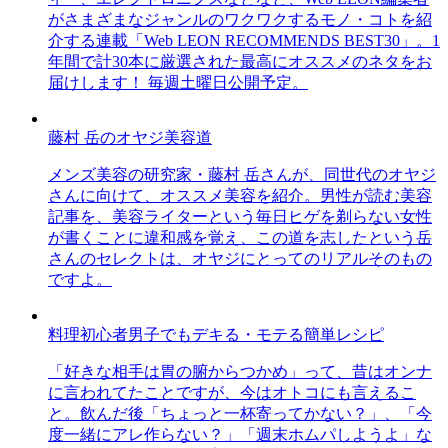
がさまざまなジャンルのワクワクするモノ・コトを紹
介する連載「Web LEON RECOMMENDS BEST30」。1
年間で計30本に厳選された最高にオススメのネタをお
届けします！ 毎週土曜日公開予定。
藤村 岳のオヤジ美容道
メンズ美容の研究家・藤村 岳さんが、同世代のオヤジ
さんに向けて、オススメ美容を紹介。男性が読む美容
記事を、美容ライターという毎日ヒゲを剃らない女性
が書くことに違和感を覚え、この道を志したという岳
さんのセレクトは、オヤジにとってのリアルそのもの
ですよ。
料理初心者男子でもデキる・モテる簡単レシピ
「好きな相手は胃の腑からつかめ」って、昔はオンナ
に言われてたことですが、今はオトコにも言えるこ
と。飲んだ後「ちょっと一杯寄ってかない？」、「今
度一緒にアレ作らない？」「週末ホムパしようよ」な