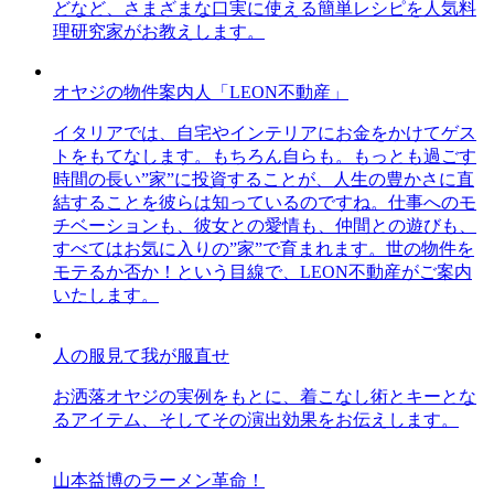
どなど、さまざまな口実に使える簡単レシピを人気料
理研究家がお教えします。
オヤジの物件案内人「LEON不動産」
イタリアでは、自宅やインテリアにお金をかけてゲス
トをもてなします。もちろん自らも。もっとも過ごす
時間の長い”家”に投資することが、人生の豊かさに直
結することを彼らは知っているのですね。仕事へのモ
チベーションも、彼女との愛情も、仲間との遊びも、
すべてはお気に入りの”家”で育まれます。世の物件を
モテるか否か！という目線で、LEON不動産がご案内
いたします。
人の服見て我が服直せ
お洒落オヤジの実例をもとに、着こなし術とキーとな
るアイテム、そしてその演出効果をお伝えします。
山本益博のラーメン革命！