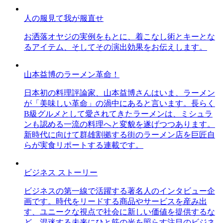
人の服見て我が服直せ
お洒落オヤジの実例をもとに、着こなし術とキーとな
るアイテム、そしてその演出効果をお伝えします。
山本益博のラーメン革命！
日本初の料理評論家、山本益博さんはいま、ラーメン
が「美味しい革命」の渦中にあると言います。長らく
B級グルメとして愛されてきたラーメンは、ミシュラ
ンも認める一流の料理へと変貌を遂げつつあります。
新時代に向けて群雄割拠する街のラーメン店を巨匠自
らが実食リポートする連載です。
ビジネス ストーリー
ビジネスの第一線で活躍する著名人のインタビュー企
画です。時代をリードする商品やサービスを産み出
す、ユニークな視点で社会に新しい価値を提供するな
ど、混迷する未来にひと筋の光を照らす注目のビジネ