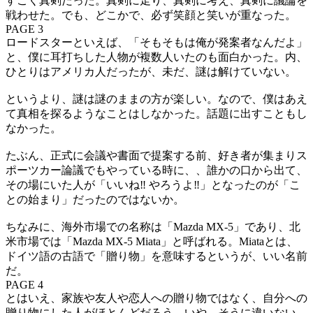
すごく真剣だった。真剣に走り、真剣に考え、真剣に議論を
戦わせた。でも、どこかで、必ず笑顔と笑いが重なった。
PAGE 3
ロードスターといえば、「そもそもは俺が発案者なんだよ」
と、僕に耳打ちした人物が複数人いたのも面白かった。内、
ひとりはアメリカ人だったが、未だ、謎は解けていない。
というより、謎は謎のままの方が楽しい。なので、僕はあえ
て真相を探るようなことはしなかった。話題に出すこともし
なかった。
たぶん、正式に会議や書面で提案する前、好き者が集まりス
ポーツカー論議でもやっている時に、、誰かの口から出て、
その場にいた人が「いいね‼ やろうよ‼」となったのが「こ
との始まり」だったのではないか。
ちなみに、海外市場での名称は「Mazda MX-5」であり、北
米市場では「Mazda MX-5 Miata」と呼ばれる。Miataとは、
ドイツ語の古語で「贈り物」を意味するというが、いい名前
だ。
PAGE 4
とはいえ、家族や友人や恋人への贈り物ではなく、自分への
贈り物にした人がほとんどだろう。いや、そうに違いない。