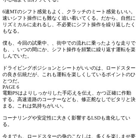
6速MTのシフト感覚もよく、クラッチのミート感覚もいい。
速いシフト操作にも難なく追い着いてくる。だから、自然に
リズミカルに走れるし、不必要にシフト操作を繰り返したく
もなる。
僕も、今回の試乗中、、街中での流れに乗ったような走りで
も、、いつの間にか、シフト操作を頻繁に繰り返す運転を楽
しんでいた。
ドライビングポジションとシートがいいのは、ロードスター
の良き伝統だが、これも運転を楽しくしているポイントのひ
とつだ。
PAGE 6
電動PSはよりしっかりした手応えを伝え、かつ正確に作動
する。高速道路のコーナーなども、修正舵なしでピタリと決
まる。これは気持ちがいい。
コーナリングや安定性に大きく影響するLSDも進化してい
る。
今までも、ロードスターの身のこなしは、多くを楽しませ夢