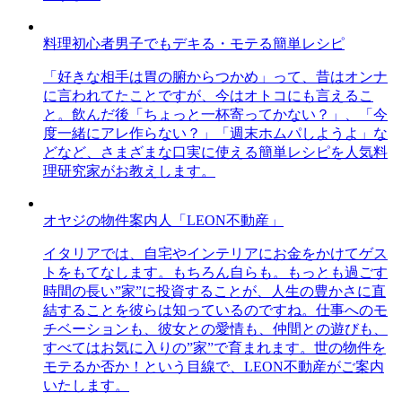
料理初心者男子でもデキる・モテる簡単レシピ
「好きな相手は胃の腑からつかめ」って、昔はオンナ
に言われてたことですが、今はオトコにも言えるこ
と。飲んだ後「ちょっと一杯寄ってかない？」、「今
度一緒にアレ作らない？」「週末ホムパしようよ」な
どなど、さまざまな口実に使える簡単レシピを人気料
理研究家がお教えします。
オヤジの物件案内人「LEON不動産」
イタリアでは、自宅やインテリアにお金をかけてゲス
トをもてなします。もちろん自らも。もっとも過ごす
時間の長い”家”に投資することが、人生の豊かさに直
結することを彼らは知っているのですね。仕事へのモ
チベーションも、彼女との愛情も、仲間との遊びも、
すべてはお気に入りの”家”で育まれます。世の物件を
モテるか否か！という目線で、LEON不動産がご案内
いたします。