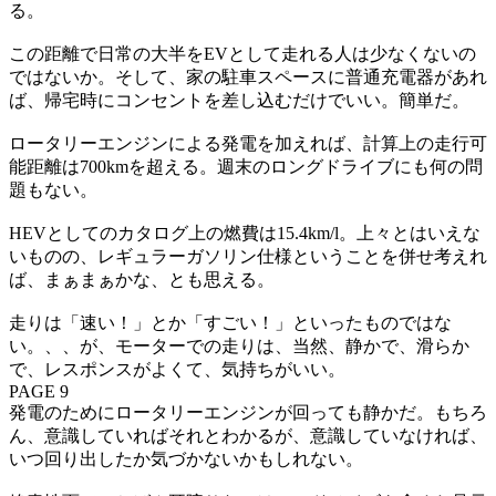
る。
この距離で日常の大半をEVとして走れる人は少なくないの
ではないか。そして、家の駐車スペースに普通充電器があれ
ば、帰宅時にコンセントを差し込むだけでいい。簡単だ。
ロータリーエンジンによる発電を加えれば、計算上の走行可
能距離は700kmを超える。週末のロングドライブにも何の問
題もない。
HEVとしてのカタログ上の燃費は15.4km/l。上々とはいえな
いものの、レギュラーガソリン仕様ということを併せ考えれ
ば、まぁまぁかな、とも思える。
走りは「速い！」とか「すごい！」といったものではな
い。、、が、モーターでの走りは、当然、静かで、滑らか
で、レスポンスがよくて、気持ちがいい。
PAGE 9
発電のためにロータリーエンジンが回っても静かだ。もちろ
ん、意識していればそれとわかるが、意識していなければ、
いつ回り出したか気づかないかもしれない。