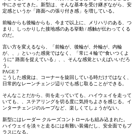
中にさせてきた。新型は、そんな基本を受け継ぎながら、安
定感というか「路面への張り付き感」を増している。
前輪からも後輪からも、今まで以上に、メリハリのある、つ
まり、しっかりした接地感のある挙動 / 感触が伝わってくる
のだ。
言い方を変えるなら、「前輪が、後輪が、外輪が、内輪
が、、」といった感覚ではなく、「常に４輪で“食いつくよ
うに” 路面を捉えている」、、そんな感覚といえばいいだろ
う。
PAGE 7
こうした感覚は、コーナーを旋回している時だけではなく、
日常的なレーンチェンジ辺りでも感じ取ることができる。
そんなことだから、街を走っていても、ハイウェイを走って
いても、、ステアリングを切る度に気持ちよさを感じる。イ
ンターチェンジのループなど、楽しくてしょうがない。
新型にはレーダー クルーズコントロールも組み込まれた。
ハイウェイを淡々と走るには有難い装備だし、安全面でもプ
ラスになる。