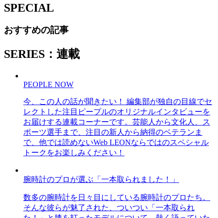
SPECIAL
おすすめの記事
SERIES：連載
PEOPLE NOW
今、この人の話が聞きたい！ 編集部が独自の目線でセ
レクトした注目ピープルのオリジナルインタビューを
お届けする連載コーナーです。芸能人から文化人、ス
ポーツ選手まで、注目の新人から納得のベテランま
で、他では読めないWeb LEONならではのスペシャル
トークをお楽しみください！
腕時計のプロが選ぶ「一本取られました！」
数多の腕時計を日々目にしている腕時計のプロたち。
そんな彼らが魅了された、ついつい「一本取られ
た！」と膝を打ったモデルについて、熱く語っていた