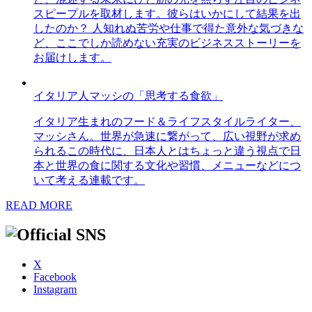
スピープルを取材します。彼らはいかにして結果を出
したのか？ 人知れぬ苦労や仕事で得た意外な気づきな
ど、ここでしか読めない充実のビジネスストーリーを
お届けします。
イタリア人マッシの「思考する食欲」
イタリア生まれのフード＆ライフスタイルライター、
マッシさん。世界が急速に繋がって、広い視野が求め
られるこの時代に、日本人とはちょっと違う視点で日
本と世界の食に関する文化や習慣、メニューなどにつ
いて考える連載です。
READ MORE
X
Facebook
Instagram