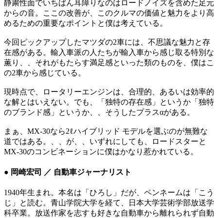
静粛性面でいちばん耳障りなのはロードノイズを含めた足元
からの音。ここの改善が、このクルマの価値と魅力をより高
めるための重要なポイントと僕は考えている。
今回ピックアップしたマツダの2車には、不思議な魅力と存
在感がある。輸入車派の人たちが輸入車から感じ取る特別な
薫り、、それがもたらす満足感といった類のものを、僕はこ
の2車から感じている。
現時点で、ロータリーエンジンは、合理的、あるいは効率的
な解とはいえない。でも、「独特の存在感」というか「独特
のブランド感」というか、、そうしたプラスαがある。
まぁ、MX-30なら2ℓハイブリッド モデルを選ぶのが無難な
道ではある。、、が、、いずれにしても、ロードスターと
MX-30のコンビネーションに僕はかなり惹かれている。
● 岡崎宏司 ／ 自動車ジャーナリスト
1940年生まれ。本名は「ひろし」だが、ペンネームは「こう
じ」と読む。青山学院大学を経て、日本大学芸術学部放送学
科卒業。放送作家を志すも好きな自動車から離れられず自動