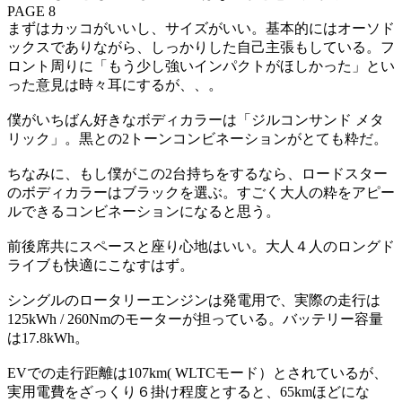
PAGE 8
まずはカッコがいいし、サイズがいい。基本的にはオーソド
ックスでありながら、しっかりした自己主張もしている。フ
ロント周りに「もう少し強いインパクトがほしかった」とい
った意見は時々耳にするが、、。
僕がいちばん好きなボディカラーは「ジルコンサンド メタ
リック」。黒との2トーンコンビネーションがとても粋だ。
ちなみに、もし僕がこの2台持ちをするなら、ロードスター
のボディカラーはブラックを選ぶ。すごく大人の粋をアピー
ルできるコンビネーションになると思う。
前後席共にスペースと座り心地はいい。大人４人のロングド
ライブも快適にこなすはず。
シングルのロータリーエンジンは発電用で、実際の走行は
125kWh / 260Nmのモーターが担っている。バッテリー容量
は17.8kWh。
EVでの走行距離は107km( WLTCモード）とされているが、
実用電費をざっくり６掛け程度とすると、65kmほどにな