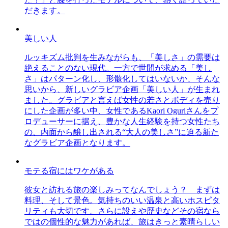
だきます。
美しい人
ルッキズム批判を生みながらも、「美しさ」の需要は
絶えることのない現代。一方で世間が求める「美し
さ」はパターン化し、形骸化してはいないか、そんな
思いから、新しいグラビア企画「美しい人」が生まれ
ました。グラビアと言えば女性の若さとボディを売り
にした企画が多い中、女性であるKaori Oguriさんをプ
ロデューサーに据え、豊かな人生経験を持つ女性たち
の、内面から醸し出される“大人の美しさ”に迫る新た
なグラビア企画となります。
モテる宿にはワケがある
彼女と訪れる旅の楽しみってなんでしょう？ まずは
料理、そして景色。気持ちのいい温泉と高いホスピタ
リティも大切です。さらに設えや歴史などその宿なら
ではの個性的な魅力があれば、旅はきっと素晴らしい