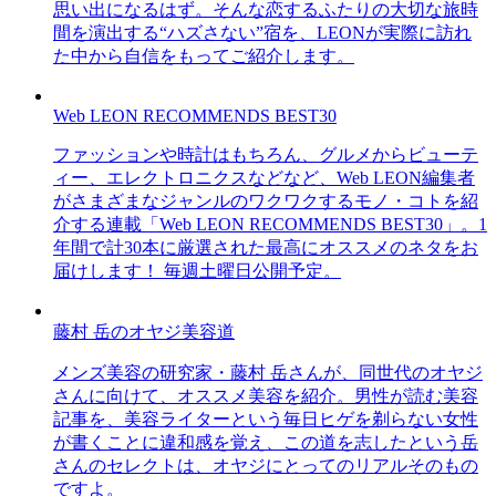
思い出になるはず。そんな恋するふたりの大切な旅時
間を演出する“ハズさない”宿を、LEONが実際に訪れ
た中から自信をもってご紹介します。
Web LEON RECOMMENDS BEST30
ファッションや時計はもちろん、グルメからビューテ
ィー、エレクトロニクスなどなど、Web LEON編集者
がさまざまなジャンルのワクワクするモノ・コトを紹
介する連載「Web LEON RECOMMENDS BEST30」。1
年間で計30本に厳選された最高にオススメのネタをお
届けします！ 毎週土曜日公開予定。
藤村 岳のオヤジ美容道
メンズ美容の研究家・藤村 岳さんが、同世代のオヤジ
さんに向けて、オススメ美容を紹介。男性が読む美容
記事を、美容ライターという毎日ヒゲを剃らない女性
が書くことに違和感を覚え、この道を志したという岳
さんのセレクトは、オヤジにとってのリアルそのもの
ですよ。