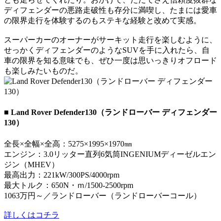
ディフェンダーの悪路走破性も存分に満喫し、たまには愛車
の限界走行を体験するのもステキな経験と改めて実感。
スーパーカーのオーナーがサーキット走行を楽しむように、
せっかくディフェンダーのようなSUVを手に入れたら、自
車の限界を知る意味でも、ぜひ一度は思いっきりオフロード
も楽しみたいものだ。
■ Land Rover Defender130（ランドローバー ディフェンダー
130）
全長×全幅×全高：5275×1995×1970㎜
エンジン：3.0リッター直列6気筒INGENIUMディーゼルエン
ジン（MHEV）
最高出力：221kW/300PS/4000rpm
最大トルク：650N・ｍ/1500-2500rpm
1063万円～／ランドローバー（ランドローバーコール）
詳しくはコチラ