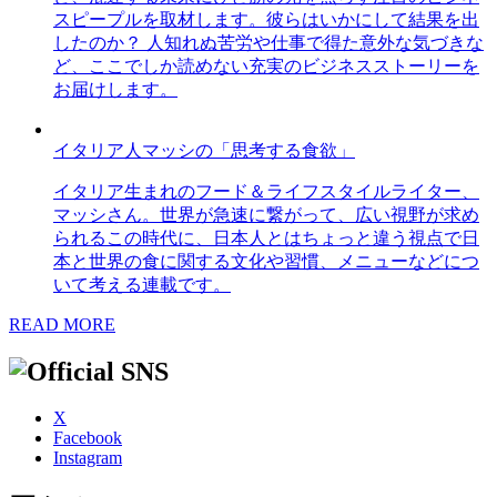
スピープルを取材します。彼らはいかにして結果を出
したのか？ 人知れぬ苦労や仕事で得た意外な気づきな
ど、ここでしか読めない充実のビジネスストーリーを
お届けします。
イタリア人マッシの「思考する食欲」
イタリア生まれのフード＆ライフスタイルライター、
マッシさん。世界が急速に繋がって、広い視野が求め
られるこの時代に、日本人とはちょっと違う視点で日
本と世界の食に関する文化や習慣、メニューなどにつ
いて考える連載です。
READ MORE
X
Facebook
Instagram