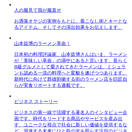
人の服見て我が服直せ
お洒落オヤジの実例をもとに、着こなし術とキーとな
るアイテム、そしてその演出効果をお伝えします。
山本益博のラーメン革命！
日本初の料理評論家、山本益博さんはいま、ラーメン
が「美味しい革命」の渦中にあると言います。長らく
B級グルメとして愛されてきたラーメンは、ミシュラ
ンも認める一流の料理へと変貌を遂げつつあります。
新時代に向けて群雄割拠する街のラーメン店を巨匠自
らが実食リポートする連載です。
ビジネス ストーリー
ビジネスの第一線で活躍する著名人のインタビュー企
画です。時代をリードする商品やサービスを産み出
す、ユニークな視点で社会に新しい価値を提供するな
ど、混迷する未来にひと筋の光を照らす注目のビジネ