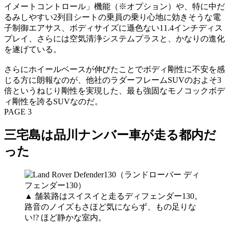
イメートコントロール」機能（※オプション）や、特に中だ
るみしやすい2列目シートの乗員の乗り心地に効きそうな電
子制御エアサス、ボディサイズに遜色ない11.4インチディス
プレイ、さらには空気清浄システムプラスと、かなりの進化
を遂げている。
さらにホイールベースが伸びたことでボディ剛性に不安を感
じる方に朗報なのが、他社のラダーフレームSUVのおよそ3
倍というねじり剛性を実現した、最も強固なモノコックボデ
ィ剛性を誇るSUVなのだ。
PAGE 3
三宅島は品川ナンバー車が走る都内だ
った
▲ 舗装路はスイスイと走るディフェンダー130。
路音のノイズもさほど気にならず、もの足りな
い!? ほど静かな室内。