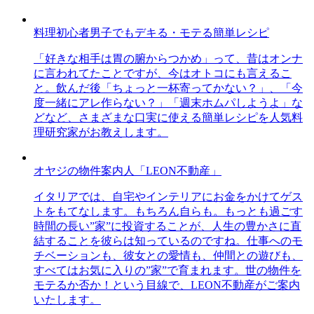
料理初心者男子でもデキる・モテる簡単レシピ
「好きな相手は胃の腑からつかめ」って、昔はオンナ
に言われてたことですが、今はオトコにも言えるこ
と。飲んだ後「ちょっと一杯寄ってかない？」、「今
度一緒にアレ作らない？」「週末ホムパしようよ」な
どなど、さまざまな口実に使える簡単レシピを人気料
理研究家がお教えします。
オヤジの物件案内人「LEON不動産」
イタリアでは、自宅やインテリアにお金をかけてゲス
トをもてなします。もちろん自らも。もっとも過ごす
時間の長い”家”に投資することが、人生の豊かさに直
結することを彼らは知っているのですね。仕事へのモ
チベーションも、彼女との愛情も、仲間との遊びも、
すべてはお気に入りの”家”で育まれます。世の物件を
モテるか否か！という目線で、LEON不動産がご案内
いたします。