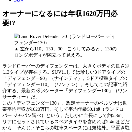
SUV
オーナーになるには年収1620万円必
要!?
▲ 左から110、130、90。こうしてみると、130の
ロングボディが際立って見える。
ランドローバーのディフェンダーは、大きくボディの長さ別
に3タイプが存在する。SUVにしては珍しい3ドアタイプの
「ディフェンダー90」（ナインティ）。5ドア標準タイプの
「ディフェンダー110」（ワンテン）。そしてこの記事で紹
介する、最新の3列8シーター「ディフェンダー130」（ワン
サーティー）だ。
この「ディフェンダー130」、想定オーナーのペルソナは世
帯平均年収が1620万円、そして平均年齢50.1歳（ランドロー
バー ジャパン調べ）という。たしかに全長にして約5.3m、
リアにセットされているスペアタイヤを含めれば5.4mほどだ
から、そんじょそこらの駐車スペースには規格外。平置き駐