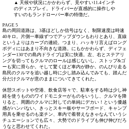
▲ 天候や状況にかかわらず、見やすい11.4インチ
のディスプレイ。ドライバーが直感的に操作しや
すいのもランドローバー車の特徴だ。
PAGE 5
島の周回道路は、3基ほどしか信号はなく、制限速度は時速
40キロ。片側一車線ずつでアップダウンもわりとあり、直線
というよりはカーブの連続。つまり、ハッキリ言えばロング
ボディにはあまり不向きな道路。にもかかわらず、ディフェ
ンダー130での島内ドライブは実に快適。左、右とステアリ
ングを切ってもクルマのロールは感じないし、ストップ&ゴ
ーも実に滑らか。そして驚くほど車内が静か。のんびり走る
島民のクルマを追い越し時に少し踏み込んでみても、踏んだ
分だけクルマが意のままについてきてくれた。
休憩スポットや空港、飲食店等々で、駐車をする時は少し神
経を使うもののワイドモニターがものをいうし、クルマを降
りると、周囲のクルマに対しての単純にデカい！という優越
感がハンパない。きっとスキー板やサーフボード、キャンプ
用具を乗せるのも楽チン、車内で着替えなきゃなんていうシ
チュエーションでも広々、大勢でのドライブも伸び伸びだろ
うなと思わせてくれた。