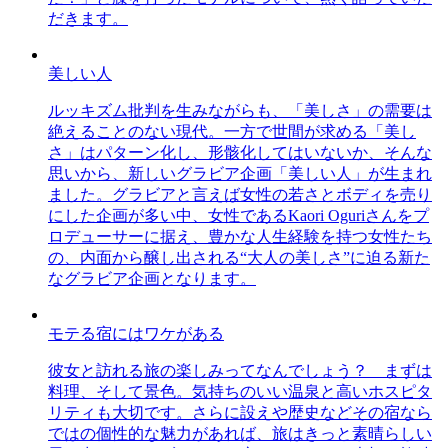
だきます。
美しい人
ルッキズム批判を生みながらも、「美しさ」の需要は
絶えることのない現代。一方で世間が求める「美し
さ」はパターン化し、形骸化してはいないか、そんな
思いから、新しいグラビア企画「美しい人」が生まれ
ました。グラビアと言えば女性の若さとボディを売り
にした企画が多い中、女性であるKaori Oguriさんをプ
ロデューサーに据え、豊かな人生経験を持つ女性たち
の、内面から醸し出される“大人の美しさ”に迫る新た
なグラビア企画となります。
モテる宿にはワケがある
彼女と訪れる旅の楽しみってなんでしょう？ まずは
料理、そして景色。気持ちのいい温泉と高いホスピタ
リティも大切です。さらに設えや歴史などその宿なら
ではの個性的な魅力があれば、旅はきっと素晴らしい