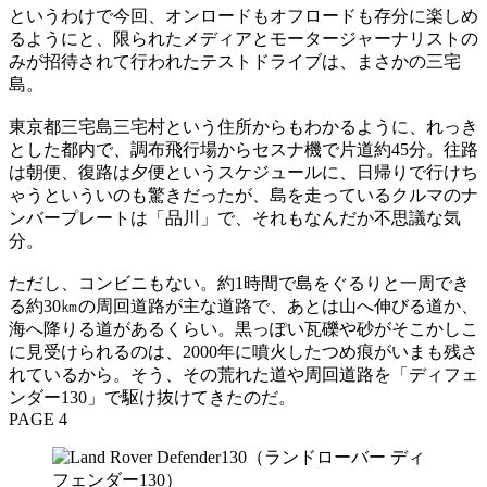
というわけで今回、オンロードもオフロードも存分に楽しめ
るようにと、限られたメディアとモータージャーナリストの
みが招待されて行われたテストドライブは、まさかの三宅
島。
東京都三宅島三宅村という住所からもわかるように、れっき
とした都内で、調布飛行場からセスナ機で片道約45分。往路
は朝便、復路は夕便というスケジュールに、日帰りで行けち
ゃうといういのも驚きだったが、島を走っているクルマのナ
ンバープレートは「品川」で、それもなんだか不思議な気
分。
ただし、コンビニもない。約1時間で島をぐるりと一周でき
る約30㎞の周回道路が主な道路で、あとは山へ伸びる道か、
海へ降りる道があるくらい。黒っぽい瓦礫や砂がそこかしこ
に見受けられるのは、2000年に噴火したつめ痕がいまも残さ
れているから。そう、その荒れた道や周回道路を「ディフェ
ンダー130」で駆け抜けてきたのだ。
PAGE 4