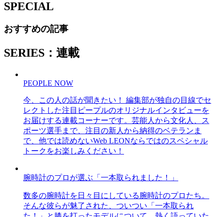
SPECIAL
おすすめの記事
SERIES：連載
PEOPLE NOW
今、この人の話が聞きたい！ 編集部が独自の目線でセ
レクトした注目ピープルのオリジナルインタビューを
お届けする連載コーナーです。芸能人から文化人、ス
ポーツ選手まで、注目の新人から納得のベテランま
で、他では読めないWeb LEONならではのスペシャル
トークをお楽しみください！
腕時計のプロが選ぶ「一本取られました！」
数多の腕時計を日々目にしている腕時計のプロたち。
そんな彼らが魅了された、ついつい「一本取られ
た！」と膝を打ったモデルについて、熱く語っていた