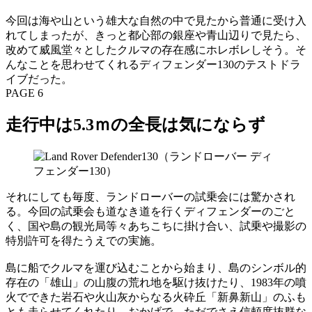
今回は海や山という雄大な自然の中で見たから普通に受け入
れてしまったが、きっと都心部の銀座や青山辺りで見たら、
改めて威風堂々としたクルマの存在感にホレボレしそう。そ
んなことを思わせてくれるディフェンダー130のテストドラ
イブだった。
PAGE 6
走行中は5.3ｍの全長は気にならず
それにしても毎度、ランドローバーの試乗会には驚かされ
る。今回の試乗会も道なき道を行くディフェンダーのごと
く、国や島の観光局等々あちこちに掛け合い、試乗や撮影の
特別許可を得たうえでの実施。
島に船でクルマを運び込むことから始まり、島のシンボル的
存在の「雄山」の山腹の荒れ地を駆け抜けたり、1983年の噴
火でできた岩石や火山灰からなる火砕丘「新鼻新山」のふも
とも走らせてくれたり。おかげで、ただでさえ信頼度抜群な