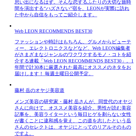
思い出になるはず。そんな恋するふたりの大切な旅時
間を演出する“ハズさない”宿を、LEONが実際に訪れ
た中から自信をもってご紹介します。
Web LEON RECOMMENDS BEST30
ファッションや時計はもちろん、グルメからビューテ
ィー、エレクトロニクスなどなど、Web LEON編集者
がさまざまなジャンルのワクワクするモノ・コトを紹
介する連載「Web LEON RECOMMENDS BEST30」。1
年間で計30本に厳選された最高にオススメのネタをお
届けします！ 毎週土曜日公開予定。
藤村 岳のオヤジ美容道
メンズ美容の研究家・藤村 岳さんが、同世代のオヤジ
さんに向けて、オススメ美容を紹介。男性が読む美容
記事を、美容ライターという毎日ヒゲを剃らない女性
が書くことに違和感を覚え、この道を志したという岳
さんのセレクトは、オヤジにとってのリアルそのもの
ですよ。