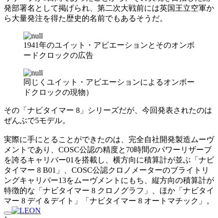
発部署名として掲げられ、第二次大戦前には英国王立空軍か
ら大量発注を得た歴史的名前でもあるそうだ。
1941年のユイット・アビエーションとそのオンボ
ードクロックの広告
同じくユイット・アビエーションによるオンボー
ドクロックの現物）
その「ナビタイマー 8」シリーズだが、今回発表されたのは
ぜんぶで5モデル。
実際に手にとることができたのは、完全自社開発製造ムーヴ
メントであり、COSC公認の精度と70時間のパワーリザーブ
を誇るキャリバー01を搭載し、横方向に積算計が並ぶ「ナビ
タイマー 8 B01」、COSC公認クロノメーターのブライトリ
ングキャリバー13をムーヴメントにもち、縦方向の積算計が
特徴的な「ナビタイマー 8 クロノグラフ」、ほか「ナビタイ
マー 8 デイ＆デイト」「ナビタイマー 8 オートマチック」。