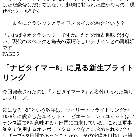
はただ豪奢なだけではない、趣味に彩られた豊かなもの、現
代の“クール”です」
——まさにクラシックとライフスタイルの融合という？
「いわばネオクラシック、ですね。ただの懐古趣味ではな
い、現代のスペックと過去の素晴らしいデザインとの再解釈
です」
PAGE 5
「ナビタイマー8」に見る新生ブライト
リング
今回発表されたのは「ナビタイマー 8」と名付けられた新し
いシリーズ。
気になる“８”という数字は、ウィリー・ブライトリングが
1938年に設立したユイット・アビエーション（ユイットはフ
ランス語で8を意味する）部門に由来している。これは軍事
航空で使用するオンボードクロックなどに求められるパワー
リザーブが8日間であったことから、その実現を目指した開