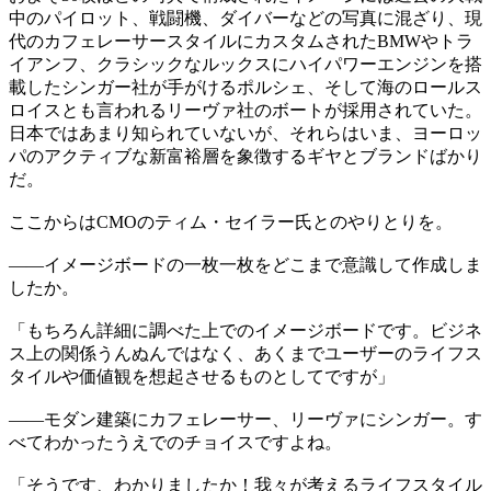
中のパイロット、戦闘機、ダイバーなどの写真に混ざり、現
代のカフェレーサースタイルにカスタムされたBMWやトラ
イアンフ、クラシックなルックスにハイパワーエンジンを搭
載したシンガー社が手がけるポルシェ、そして海のロールス
ロイスとも言われるリーヴァ社のボートが採用されていた。
日本ではあまり知られていないが、それらはいま、ヨーロッ
パのアクティブな新富裕層を象徴するギヤとブランドばかり
だ。
ここからはCMOのティム・セイラー氏とのやりとりを。
——イメージボードの一枚一枚をどこまで意識して作成しま
したか。
「もちろん詳細に調べた上でのイメージボードです。ビジネ
ス上の関係うんぬんではなく、あくまでユーザーのライフス
タイルや価値観を想起させるものとしてですが」
——モダン建築にカフェレーサー、リーヴァにシンガー。す
べてわかったうえでのチョイスですよね。
「そうです、わかりましたか！我々が考えるライフスタイル