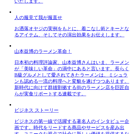
いたします。
人の服見て我が服直せ
お洒落オヤジの実例をもとに、着こなし術とキーとな
るアイテム、そしてその演出効果をお伝えします。
山本益博のラーメン革命！
日本初の料理評論家、山本益博さんはいま、ラーメン
が「美味しい革命」の渦中にあると言います。長らく
B級グルメとして愛されてきたラーメンは、ミシュラ
ンも認める一流の料理へと変貌を遂げつつあります。
新時代に向けて群雄割拠する街のラーメン店を巨匠自
らが実食リポートする連載です。
ビジネス ストーリー
ビジネスの第一線で活躍する著名人のインタビュー企
画です。時代をリードする商品やサービスを産み出
す、ユニークな視点で社会に新しい価値を提供するな