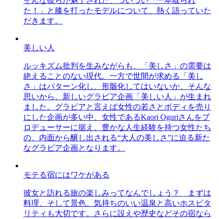
そんな彼らが魅了された、ついつい「一本取られ
た！」と膝を打ったモデルについて、熱く語っていた
だきます。
美しい人
ルッキズム批判を生みながらも、「美しさ」の需要は
絶えることのない現代。一方で世間が求める「美し
さ」はパターン化し、形骸化してはいないか、そんな
思いから、新しいグラビア企画「美しい人」が生まれ
ました。グラビアと言えば女性の若さとボディを売り
にした企画が多い中、女性であるKaori Oguriさんをプ
ロデューサーに据え、豊かな人生経験を持つ女性たち
の、内面から醸し出される“大人の美しさ”に迫る新た
なグラビア企画となります。
モテる宿にはワケがある
彼女と訪れる旅の楽しみってなんでしょう？ まずは
料理、そして景色。気持ちのいい温泉と高いホスピタ
リティも大切です。さらに設えや歴史などその宿なら