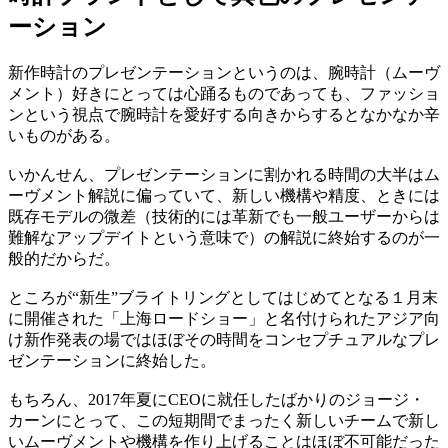
ーション
新作時計のプレゼンテーションというのは、腕時計（ムーヴ
メント）好きにとっては心踊るものであっても、ファッショ
ンという視点で腕時計を愛好する向きからするとなかなか辛
いものがある。
いかんせん、プレゼンテーションに割かれる時間の大半はム
ーヴメント解説に偏っていて、新しい機構や精度、ときには
既存モデルの微差（技術的には革新でも一般ユーザーからは
難解なアップデイトという意味で）の解説に終始するのが一
般的だからだ。
ところが“新生”ブライトリングとしてはじめてとなる１月末
に開催された「上海ロードショー」と名付けられたアジア向
け新作発表の場ではほぼその時間をコンセプチュアルなプレ
ゼンテーションに終始した。
もちろん、2017年夏にCEOに就任したばかりのジョージ・
カーンにとって、この短期間でまったく新しいチームで新し
いムーヴメントや機構を作り上げることはほぼ不可能だった