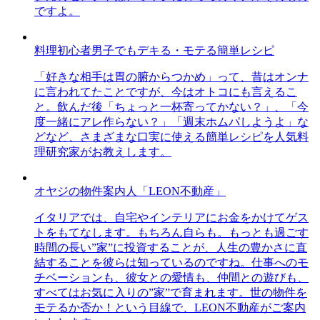
ですよ。
料理初心者男子でもデキる・モテる簡単レシピ
「好きな相手は胃の腑からつかめ」って、昔はオンナ
に言われてたことですが、今はオトコにも言えるこ
と。飲んだ後「ちょっと一杯寄ってかない？」、「今
度一緒にアレ作らない？」「週末ホムパしようよ」な
どなど、さまざまな口実に使える簡単レシピを人気料
理研究家がお教えします。
オヤジの物件案内人「LEON不動産」
イタリアでは、自宅やインテリアにお金をかけてゲス
トをもてなします。もちろん自らも。もっとも過ごす
時間の長い”家”に投資することが、人生の豊かさに直
結することを彼らは知っているのですね。仕事へのモ
チベーションも、彼女との愛情も、仲間との遊びも、
すべてはお気に入りの”家”で育まれます。世の物件を
モテるか否か！という目線で、LEON不動産がご案内