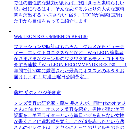
ではの個性的な魅力があれば、旅はきっと素晴らしい
思い出になるはず。そんな恋するふたりの大切な旅時
間を演出する“ハズさない”宿を、LEONが実際に訪れ
た中から自信をもってご紹介します。
Web LEON RECOMMENDS BEST30
ファッションや時計はもちろん、グルメからビューテ
ィー、エレクトロニクスなどなど、Web LEON編集者
がさまざまなジャンルのワクワクするモノ・コトを紹
介する連載「Web LEON RECOMMENDS BEST30」。1
年間で計30本に厳選された最高にオススメのネタをお
届けします！ 毎週土曜日公開予定。
藤村 岳のオヤジ美容道
メンズ美容の研究家・藤村 岳さんが、同世代のオヤジ
さんに向けて、オススメ美容を紹介。男性が読む美容
記事を、美容ライターという毎日ヒゲを剃らない女性
が書くことに違和感を覚え、この道を志したという岳
さんのセレクトは、オヤジにとってのリアルそのもの