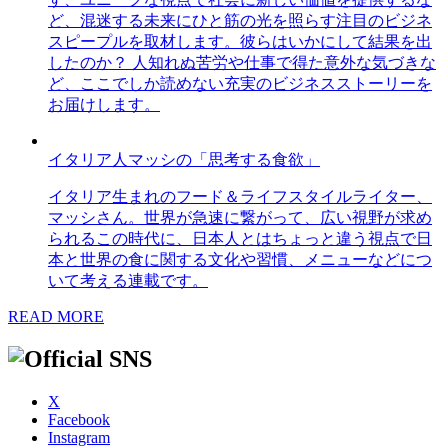
ど、混迷する未来にひと筋の光を照らす注目のビジネ
スピープルを取材します。彼らはいかにして結果を出
したのか？ 人知れぬ苦労や仕事で得た意外な気づきな
ど、ここでしか読めない充実のビジネスストーリーを
お届けします。
イタリア人マッシの「思考する食欲」
イタリア生まれのフード＆ライフスタイルライター、
マッシさん。世界が急速に繋がって、広い視野が求め
られるこの時代に、日本人とはちょっと違う視点で日
本と世界の食に関する文化や習慣、メニューなどにつ
いて考える連載です。
READ MORE
X
Facebook
Instagram