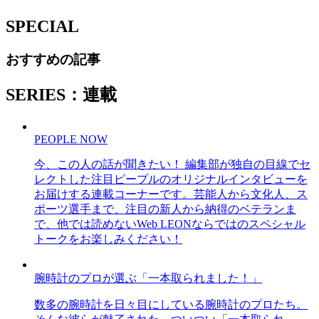
SPECIAL
おすすめの記事
SERIES：連載
PEOPLE NOW
今、この人の話が聞きたい！ 編集部が独自の目線でセ
レクトした注目ピープルのオリジナルインタビューを
お届けする連載コーナーです。芸能人から文化人、ス
ポーツ選手まで、注目の新人から納得のベテランま
で、他では読めないWeb LEONならではのスペシャル
トークをお楽しみください！
腕時計のプロが選ぶ「一本取られました！」
数多の腕時計を日々目にしている腕時計のプロたち。