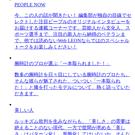
PEOPLE NOW
今、この人の話が聞きたい！ 編集部が独自の目線でセ
レクトした注目ピープルのオリジナルインタビューを
お届けする連載コーナーです。芸能人から文化人、ス
ポーツ選手まで、注目の新人から納得のベテランま
で、他では読めないWeb LEONならではのスペシャル
トークをお楽しみください！
腕時計のプロが選ぶ「一本取られました！」
数多の腕時計を日々目にしている腕時計のプロたち。
そんな彼らが魅了された、ついつい「一本取られ
た！」と膝を打ったモデルについて、熱く語っていた
だきます。
美しい人
ルッキズム批判を生みながらも、「美しさ」の需要は
絶えることのない現代。一方で世間が求める「美し
さ」はパターン化し、形骸化してはいないか、そんな