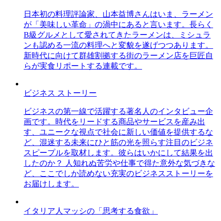
日本初の料理評論家、山本益博さんはいま、ラーメン
が「美味しい革命」の渦中にあると言います。長らく
B級グルメとして愛されてきたラーメンは、ミシュラ
ンも認める一流の料理へと変貌を遂げつつあります。
新時代に向けて群雄割拠する街のラーメン店を巨匠自
らが実食リポートする連載です。
ビジネス ストーリー
ビジネスの第一線で活躍する著名人のインタビュー企
画です。時代をリードする商品やサービスを産み出
す、ユニークな視点で社会に新しい価値を提供するな
ど、混迷する未来にひと筋の光を照らす注目のビジネ
スピープルを取材します。彼らはいかにして結果を出
したのか？ 人知れぬ苦労や仕事で得た意外な気づきな
ど、ここでしか読めない充実のビジネスストーリーを
お届けします。
イタリア人マッシの「思考する食欲」