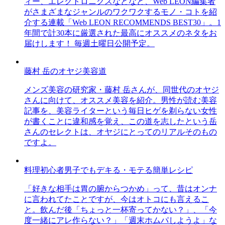
ィー、エレクトロニクスなどなど、Web LEON編集者
がさまざまなジャンルのワクワクするモノ・コトを紹
介する連載「Web LEON RECOMMENDS BEST30」。1
年間で計30本に厳選された最高にオススメのネタをお
届けします！ 毎週土曜日公開予定。
藤村 岳のオヤジ美容道
メンズ美容の研究家・藤村 岳さんが、同世代のオヤジ
さんに向けて、オススメ美容を紹介。男性が読む美容
記事を、美容ライターという毎日ヒゲを剃らない女性
が書くことに違和感を覚え、この道を志したという岳
さんのセレクトは、オヤジにとってのリアルそのもの
ですよ。
料理初心者男子でもデキる・モテる簡単レシピ
「好きな相手は胃の腑からつかめ」って、昔はオンナ
に言われてたことですが、今はオトコにも言えるこ
と。飲んだ後「ちょっと一杯寄ってかない？」、「今
度一緒にアレ作らない？」「週末ホムパしようよ」な