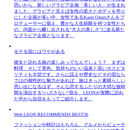
思いから、新しいグラビア企画「美しい人」が生まれ
ました。グラビアと言えば女性の若さとボディを売り
にした企画が多い中、女性であるKaori Oguriさんをプ
ロデューサーに据え、豊かな人生経験を持つ女性たち
の、内面から醸し出される“大人の美しさ”に迫る新た
なグラビア企画となります。
モテる宿にはワケがある
彼女と訪れる旅の楽しみってなんでしょう？ まずは
料理、そして景色。気持ちのいい温泉と高いホスピタ
リティも大切です。さらに設えや歴史などその宿なら
ではの個性的な魅力があれば、旅はきっと素晴らしい
思い出になるはず。そんな恋するふたりの大切な旅時
間を演出する“ハズさない”宿を、LEONが実際に訪れ
た中から自信をもってご紹介します。
Web LEON RECOMMENDS BEST30
ファッションや時計はもちろん、グルメからビューテ