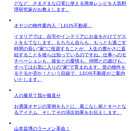
どなど、さまざまな口実に使える簡単レシピを人気料
理研究家がお教えします。
オヤジの物件案内人「LEON不動産」
イタリアでは、自宅やインテリアにお金をかけてゲス
トをもてなします。もちろん自らも。もっとも過ごす
時間の長い”家”に投資することが、人生の豊かさに直
結することを彼らは知っているのですね。仕事へのモ
チベーションも、彼女との愛情も、仲間との遊びも、
すべてはお気に入りの”家”で育まれます。世の物件を
モテるか否か！という目線で、LEON不動産がご案内
いたします。
人の服見て我が服直せ
お洒落オヤジの実例をもとに、着こなし術とキーとな
るアイテム、そしてその演出効果をお伝えします。
山本益博のラーメン革命！