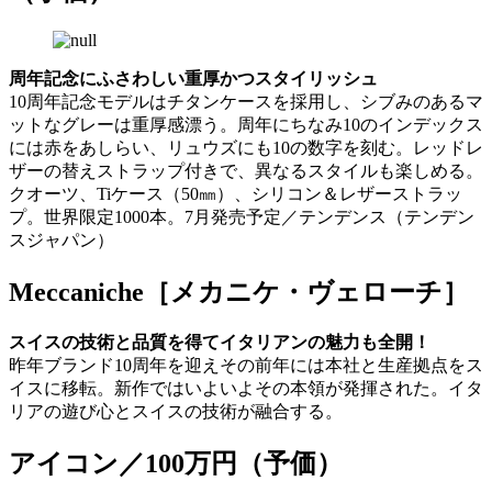
周年記念にふさわしい重厚かつスタイリッシュ
10周年記念モデルはチタンケースを採用し、シブみのあるマ
ットなグレーは重厚感漂う。周年にちなみ10のインデックス
には赤をあしらい、リュウズにも10の数字を刻む。レッドレ
ザーの替えストラップ付きで、異なるスタイルも楽しめる。
クオーツ、Tiケース（50㎜）、シリコン＆レザーストラッ
プ。世界限定1000本。7月発売予定／テンデンス（テンデン
スジャパン）
Meccaniche［メカニケ・ヴェローチ］
スイスの技術と品質を得てイタリアンの魅力も全開！
昨年ブランド10周年を迎えその前年には本社と生産拠点をス
イスに移転。新作ではいよいよその本領が発揮された。イタ
リアの遊び心とスイスの技術が融合する。
アイコン／100万円（予価）