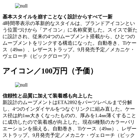
基本スタイルを崩すことなく設計からすべて一新
4時間帯表示の革新的なスタイルは、ブランドアイコンとい
う位置づけから「アイコン」に名称変更した。スイスで新た
に設計され、従来の4つのムーブメント搭載から、ひとつの
ムーブメントをリンクする構造になった。自動巻き、Tiケー
ス（49㎜）、レザーストラップ。9月発売予定／メカニケ・
ヴェローチ（ビックグローブ）
アイコン／100万円（予価）
信頼性と品質に加えて装着感も向上した
新設計のムーブメントはETA2892をパーツレベルまで分解
し、4つのインダイヤルをつなぐリンクに組み直した。ケー
ス径は約1㎜大きくなったものの、厚みを1.4㎜薄くすること
に成功したので装着感が向上した。現在6種類のカラーバリ
エーションを揃える。自動巻き、Tiケース（49㎜）、レザー
ストラップ。9月発売予定／メカニケ・ヴェローチ（ビック