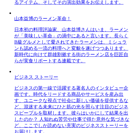
るアイテム、そしてその演出効果をお伝えします。
山本益博のラーメン革命！
日本初の料理評論家、山本益博さんはいま、ラーメン
が「美味しい革命」の渦中にあると言います。長らく
B級グルメとして愛されてきたラーメンは、ミシュラ
ンも認める一流の料理へと変貌を遂げつつあります。
新時代に向けて群雄割拠する街のラーメン店を巨匠自
らが実食リポートする連載です。
ビジネス ストーリー
ビジネスの第一線で活躍する著名人のインタビュー企
画です。時代をリードする商品やサービスを産み出
す、ユニークな視点で社会に新しい価値を提供するな
ど、混迷する未来にひと筋の光を照らす注目のビジネ
スピープルを取材します。彼らはいかにして結果を出
したのか？ 人知れぬ苦労や仕事で得た意外な気づきな
ど、ここでしか読めない充実のビジネスストーリーを
お届けします。