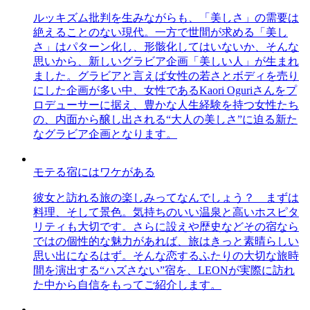
ルッキズム批判を生みながらも、「美しさ」の需要は
絶えることのない現代。一方で世間が求める「美し
さ」はパターン化し、形骸化してはいないか、そんな
思いから、新しいグラビア企画「美しい人」が生まれ
ました。グラビアと言えば女性の若さとボディを売り
にした企画が多い中、女性であるKaori Oguriさんをプ
ロデューサーに据え、豊かな人生経験を持つ女性たち
の、内面から醸し出される“大人の美しさ”に迫る新た
なグラビア企画となります。
モテる宿にはワケがある
彼女と訪れる旅の楽しみってなんでしょう？ まずは
料理、そして景色。気持ちのいい温泉と高いホスピタ
リティも大切です。さらに設えや歴史などその宿なら
ではの個性的な魅力があれば、旅はきっと素晴らしい
思い出になるはず。そんな恋するふたりの大切な旅時
間を演出する“ハズさない”宿を、LEONが実際に訪れ
た中から自信をもってご紹介します。