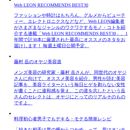
Web LEON RECOMMENDS BEST30
ファッションや時計はもちろん、グルメからビューテ
ィー、エレクトロニクスなどなど、Web LEON編集者
がさまざまなジャンルのワクワクするモノ・コトを紹
介する連載「Web LEON RECOMMENDS BEST30」。1
年間で計30本に厳選された最高にオススメのネタをお
届けします！ 毎週土曜日公開予定。
藤村 岳のオヤジ美容道
メンズ美容の研究家・藤村 岳さんが、同世代のオヤジ
さんに向けて、オススメ美容を紹介。男性が読む美容
記事を、美容ライターという毎日ヒゲを剃らない女性
が書くことに違和感を覚え、この道を志したという岳
さんのセレクトは、オヤジにとってのリアルそのもの
ですよ。
料理初心者男子でもデキる・モテる簡単レシピ
「好きな相手は胃の腑からつかめ」って、昔はオンナ