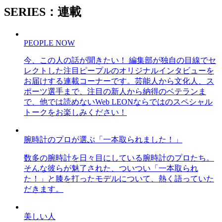
SERIES：連載
PEOPLE NOW
今、この人の話が聞きたい！ 編集部が独自の目線でセ
レクトした注目ピープルのオリジナルインタビューを
お届けする連載コーナーです。芸能人から文化人、ス
ポーツ選手まで、注目の新人から納得のベテランま
で、他では読めないWeb LEONならではのスペシャル
トークをお楽しみください！
腕時計のプロが選ぶ「一本取られました！」
数多の腕時計を日々目にしている腕時計のプロたち。
そんな彼らが魅了された、ついつい「一本取られ
た！」と膝を打ったモデルについて、熱く語っていた
だきます。
美しい人