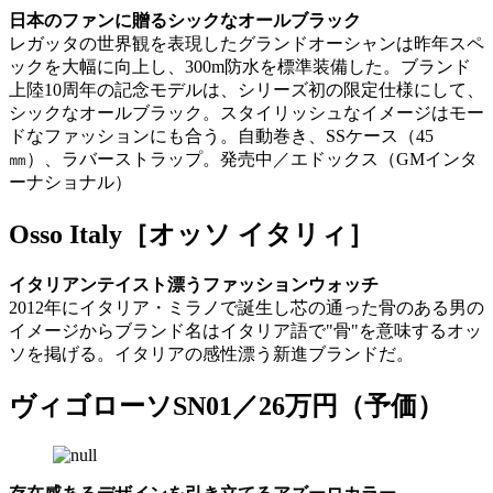
日本のファンに贈るシックなオールブラック
レガッタの世界観を表現したグランドオーシャンは昨年スペ
ックを大幅に向上し、300m防水を標準装備した。ブランド
上陸10周年の記念モデルは、シリーズ初の限定仕様にして、
シックなオールブラック。スタイリッシュなイメージはモー
ドなファッションにも合う。自動巻き、SSケース（45
㎜）、ラバーストラップ。発売中／エドックス（GMインタ
ーナショナル）
Osso Italy［オッソ イタリィ］
イタリアンテイスト漂うファッションウォッチ
2012年にイタリア・ミラノで誕生し芯の通った骨のある男の
イメージからブランド名はイタリア語で"骨"を意味するオッ
ソを掲げる。イタリアの感性漂う新進ブランドだ。
ヴィゴローソSN01／26万円（予価）