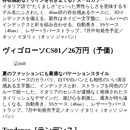
存在感あるデザインを引き立てるアズーロカラー
イタリア語で“たくましさ”といった男性らしさを意味するモ
デル名にふさわしく、46㎜径の存在感あるケースに、3Dイ
ンデックスを備える。新作はネイビー文字盤に、シルバーの
インデックスと針を組み合わせる。自動巻き、SSケース
（46㎜）、レザー×ラバーストラップ。7月中旬発売予定／
オッソ イタリィ（オッソ ジャパン）
ヴィゴローソCS01／26万円（予価）
夏のファッションにも最適なバケーションスタイル
同じシリーズのカラバリ。白Tや白パンとも相性のいい清涼
感ある文字盤に、インデックスと針、ストラップを同色のブ
ルーで統一した。イタリアのセンスが遺憾なく発揮されたス
タイリッシュなデザインだ。遊び心を刺激し、週末が待ち遠
しくなる。自動巻き、SSケース（46㎜）、レザー×ラバース
トラップ。7月中旬発売予定／オッソ イタリィ（オッソ ジャ
パン）
Tendence［テンデンス］