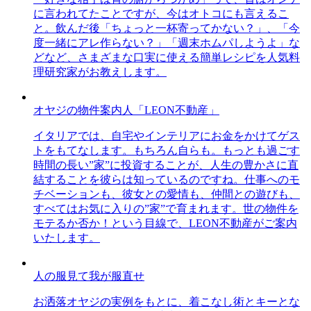
に言われてたことですが、今はオトコにも言えるこ
と。飲んだ後「ちょっと一杯寄ってかない？」、「今
度一緒にアレ作らない？」「週末ホムパしようよ」な
どなど、さまざまな口実に使える簡単レシピを人気料
理研究家がお教えします。
オヤジの物件案内人「LEON不動産」
イタリアでは、自宅やインテリアにお金をかけてゲス
トをもてなします。もちろん自らも。もっとも過ごす
時間の長い”家”に投資することが、人生の豊かさに直
結することを彼らは知っているのですね。仕事へのモ
チベーションも、彼女との愛情も、仲間との遊びも、
すべてはお気に入りの”家”で育まれます。世の物件を
モテるか否か！という目線で、LEON不動産がご案内
いたします。
人の服見て我が服直せ
お洒落オヤジの実例をもとに、着こなし術とキーとな