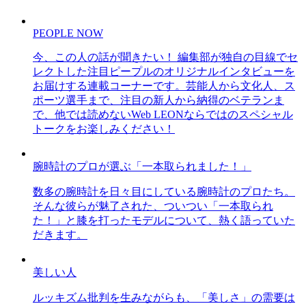
PEOPLE NOW
今、この人の話が聞きたい！ 編集部が独自の目線でセ
レクトした注目ピープルのオリジナルインタビューを
お届けする連載コーナーです。芸能人から文化人、ス
ポーツ選手まで、注目の新人から納得のベテランま
で、他では読めないWeb LEONならではのスペシャル
トークをお楽しみください！
腕時計のプロが選ぶ「一本取られました！」
数多の腕時計を日々目にしている腕時計のプロたち。
そんな彼らが魅了された、ついつい「一本取られ
た！」と膝を打ったモデルについて、熱く語っていた
だきます。
美しい人
ルッキズム批判を生みながらも、「美しさ」の需要は