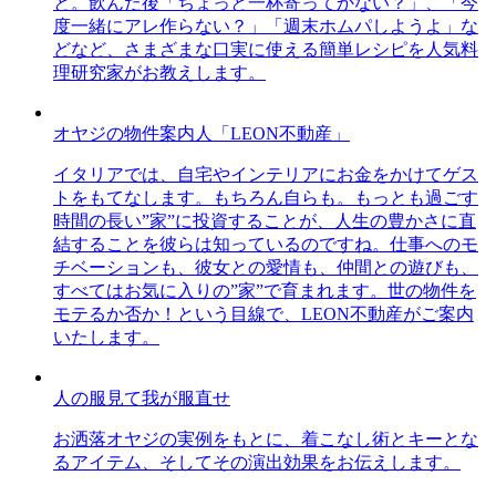
と。飲んだ後「ちょっと一杯寄ってかない？」、「今
度一緒にアレ作らない？」「週末ホムパしようよ」な
どなど、さまざまな口実に使える簡単レシピを人気料
理研究家がお教えします。
オヤジの物件案内人「LEON不動産」
イタリアでは、自宅やインテリアにお金をかけてゲス
トをもてなします。もちろん自らも。もっとも過ごす
時間の長い”家”に投資することが、人生の豊かさに直
結することを彼らは知っているのですね。仕事へのモ
チベーションも、彼女との愛情も、仲間との遊びも、
すべてはお気に入りの”家”で育まれます。世の物件を
モテるか否か！という目線で、LEON不動産がご案内
いたします。
人の服見て我が服直せ
お洒落オヤジの実例をもとに、着こなし術とキーとな
るアイテム、そしてその演出効果をお伝えします。