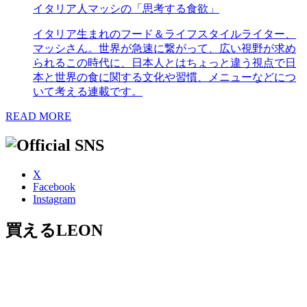
イタリア人マッシの「思考する食欲」
イタリア生まれのフード＆ライフスタイルライター、
マッシさん。世界が急速に繋がって、広い視野が求め
られるこの時代に、日本人とはちょっと違う視点で日
本と世界の食に関する文化や習慣、メニューなどにつ
いて考える連載です。
READ MORE
X
Facebook
Instagram
買えるLEON