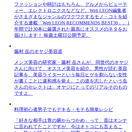
ファッションや時計はもちろん、グルメからビューテ
ィー、エレクトロニクスなどなど、Web LEON編集者
がさまざまなジャンルのワクワクするモノ・コトを紹
介する連載「Web LEON RECOMMENDS BEST30」。1
年間で計30本に厳選された最高にオススメのネタをお
届けします！ 毎週土曜日公開予定。
藤村 岳のオヤジ美容道
メンズ美容の研究家・藤村 岳さんが、同世代のオヤジ
さんに向けて、オススメ美容を紹介。男性が読む美容
記事を、美容ライターという毎日ヒゲを剃らない女性
が書くことに違和感を覚え、この道を志したという岳
さんのセレクトは、オヤジにとってのリアルそのもの
ですよ。
料理初心者男子でもデキる・モテる簡単レシピ
「好きな相手は胃の腑からつかめ」って、昔はオンナ
に言われてたことですが、今はオトコにも言えるこ