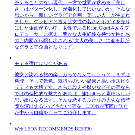
絶えることのない現代。一方で世間が求める「美し
さ」はパターン化し、形骸化してはいないか、そんな
思いから、新しいグラビア企画「美しい人」が生まれ
ました。グラビアと言えば女性の若さとボディを売り
にした企画が多い中、女性であるKaori Oguriさんをプ
ロデューサーに据え、豊かな人生経験を持つ女性たち
の、内面から醸し出される“大人の美しさ”に迫る新た
なグラビア企画となります。
モテる宿にはワケがある
彼女と訪れる旅の楽しみってなんでしょう？ まずは
料理、そして景色。気持ちのいい温泉と高いホスピタ
リティも大切です。さらに設えや歴史などその宿なら
ではの個性的な魅力があれば、旅はきっと素晴らしい
思い出になるはず。そんな恋するふたりの大切な旅時
間を演出する“ハズさない”宿を、LEONが実際に訪れ
た中から自信をもってご紹介します。
Web LEON RECOMMENDS BEST30