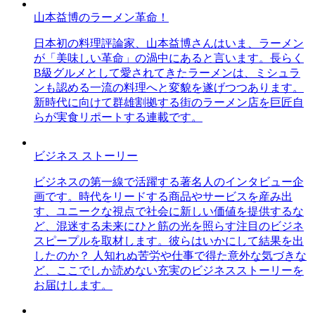
山本益博のラーメン革命！
日本初の料理評論家、山本益博さんはいま、ラーメン
が「美味しい革命」の渦中にあると言います。長らく
B級グルメとして愛されてきたラーメンは、ミシュラ
ンも認める一流の料理へと変貌を遂げつつあります。
新時代に向けて群雄割拠する街のラーメン店を巨匠自
らが実食リポートする連載です。
ビジネス ストーリー
ビジネスの第一線で活躍する著名人のインタビュー企
画です。時代をリードする商品やサービスを産み出
す、ユニークな視点で社会に新しい価値を提供するな
ど、混迷する未来にひと筋の光を照らす注目のビジネ
スピープルを取材します。彼らはいかにして結果を出
したのか？ 人知れぬ苦労や仕事で得た意外な気づきな
ど、ここでしか読めない充実のビジネスストーリーを
お届けします。