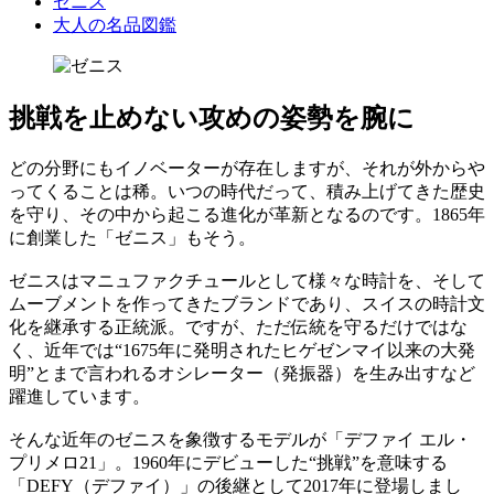
ゼニス
大人の名品図鑑
挑戦を止めない攻めの姿勢を腕に
どの分野にもイノベーターが存在しますが、それが外からや
ってくることは稀。いつの時代だって、積み上げてきた歴史
を守り、その中から起こる進化が革新となるのです。1865年
に創業した「ゼニス」もそう。
ゼニスはマニュファクチュールとして様々な時計を、そして
ムーブメントを作ってきたブランドであり、スイスの時計文
化を継承する正統派。ですが、ただ伝統を守るだけではな
く、近年では“1675年に発明されたヒゲゼンマイ以来の大発
明”とまで言われるオシレーター（発振器）を生み出すなど
躍進しています。
そんな近年のゼニスを象徴するモデルが「デファイ エル・
プリメロ21」。1960年にデビューした“挑戦”を意味する
「DEFY（デファイ）」の後継として2017年に登場しまし