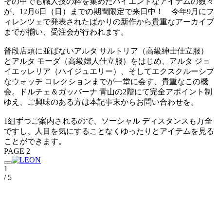
その中でも職人技の粋を集めたハイエンドなアイテムの数々
が、12月6日（日）までの期間限定で来日中！ 今年9月にフ
ィレンツェで発表されたばかりの新作から貴重なアーカイブ
までが揃い、受注会が行われます。
普段店頭に並ばないアルタ サルトリア（高級紳士仕立服）
とアルタ モーダ（高級婦人仕立服）をはじめ、アルタ ジョ
イエッレリア（ハイジュエリー）、そしてエクスクルーシブ
なウォッチ コレクションまでが一堂に会す、貴重なこの機
会。ドルチェ＆ガッバーナ 青山の2階にて完全アポイント制
ゆえ、ご興味のある方は本記事末からお問い合わせを。
1組ずつご案内されるので、ソーシャル ディスタンスも万全
ですし、人目を気にすることなくゆったりとアイテムを見る
ことができます。
PAGE 2
1
/ 5