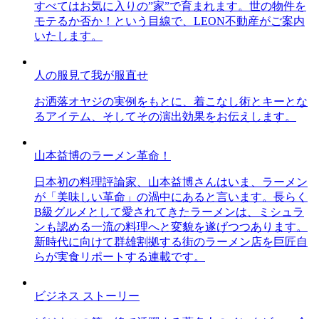
すべてはお気に入りの”家”で育まれます。世の物件を
モテるか否か！という目線で、LEON不動産がご案内
いたします。
人の服見て我が服直せ
お洒落オヤジの実例をもとに、着こなし術とキーとな
るアイテム、そしてその演出効果をお伝えします。
山本益博のラーメン革命！
日本初の料理評論家、山本益博さんはいま、ラーメン
が「美味しい革命」の渦中にあると言います。長らく
B級グルメとして愛されてきたラーメンは、ミシュラ
ンも認める一流の料理へと変貌を遂げつつあります。
新時代に向けて群雄割拠する街のラーメン店を巨匠自
らが実食リポートする連載です。
ビジネス ストーリー