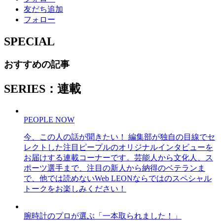
友だち追加
フォロー
SPECIAL
おすすめの記事
SERIES：連載
PEOPLE NOW
今、この人の話が聞きたい！ 編集部が独自の目線でセ
レクトした注目ピープルのオリジナルインタビューを
お届けする連載コーナーです。芸能人から文化人、ス
ポーツ選手まで、注目の新人から納得のベテランま
で、他では読めないWeb LEONならではのスペシャル
トークをお楽しみください！
腕時計のプロが選ぶ「一本取られました！」