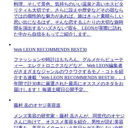
料理、そして景色。気持ちのいい温泉と高いホスピタ
リティも大切です。さらに設えや歴史などその宿なら
ではの個性的な魅力があれば、旅はきっと素晴らしい
思い出になるはず。そんな恋するふたりの大切な旅時
間を演出する“ハズさない”宿を、LEONが実際に訪れ
た中から自信をもってご紹介します。
Web LEON RECOMMENDS BEST30
ファッションや時計はもちろん、グルメからビューテ
ィー、エレクトロニクスなどなど、Web LEON編集者
がさまざまなジャンルのワクワクするモノ・コトを紹
介する連載「Web LEON RECOMMENDS BEST30」。1
年間で計30本に厳選された最高にオススメのネタをお
届けします！ 毎週土曜日公開予定。
藤村 岳のオヤジ美容道
メンズ美容の研究家・藤村 岳さんが、同世代のオヤジ
さんに向けて、オススメ美容を紹介。男性が読む美容
記事を、美容ライターという毎日ヒゲを剃らない女性