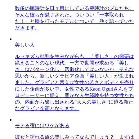
数多の腕時計を日々目にしている腕時計のプロたち。
そんな彼らが魅了された、ついつい「一本取られ
た！」と膝を打ったモデルについて、熱く語っていた
だきます。
美しい人
ルッキズム批判を生みながらも、「美しさ」の需要は
絶えることのない現代。一方で世間が求める「美し
さ」はパターン化し、形骸化してはいないか、そんな
思いから、新しいグラビア企画「美しい人」が生まれ
ました。グラビアと言えば女性の若さとボディを売り
にした企画が多い中、女性であるKaori Oguriさんをプ
ロデューサーに据え、豊かな人生経験を持つ女性たち
の、内面から醸し出される“大人の美しさ”に迫る新た
なグラビア企画となります。
モテる宿にはワケがある
彼女と訪れる旅の楽しみってなんでしょう？ まずは