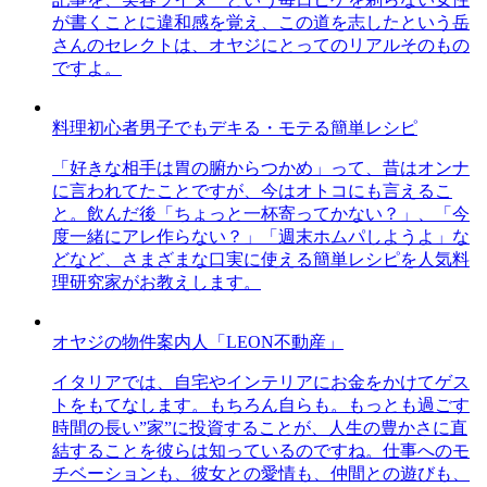
が書くことに違和感を覚え、この道を志したという岳
さんのセレクトは、オヤジにとってのリアルそのもの
ですよ。
料理初心者男子でもデキる・モテる簡単レシピ
「好きな相手は胃の腑からつかめ」って、昔はオンナ
に言われてたことですが、今はオトコにも言えるこ
と。飲んだ後「ちょっと一杯寄ってかない？」、「今
度一緒にアレ作らない？」「週末ホムパしようよ」な
どなど、さまざまな口実に使える簡単レシピを人気料
理研究家がお教えします。
オヤジの物件案内人「LEON不動産」
イタリアでは、自宅やインテリアにお金をかけてゲス
トをもてなします。もちろん自らも。もっとも過ごす
時間の長い”家”に投資することが、人生の豊かさに直
結することを彼らは知っているのですね。仕事へのモ
チベーションも、彼女との愛情も、仲間との遊びも、