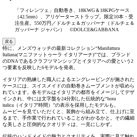
「フィレンツェ」自動巻き、18KWG＆18KPGケース
（42.5mm）、アリゲーターストラップ。限定10本・受
注生産。550万円／ドルチェ＆ガッバーナ（ドルチェ＆
ガッバーナ ジャパン） ©DOLCE&GABBANA
戻る
特に、メンズウォッチの最新コレクション“Manifattura
Italiana(マニファットゥーラ イタリアーナ)”では、ブランド
のDNAであるクラフツマンシップとイタリアへの愛という2
つ要素を反映した6モデルを発表。
イタリアの熟練した職人によるエングレービングが施された
ケースには、スイスメイドの自動巻きムーブメントが収めら
れています。各モデルはイタリアの都市をイメージしてデザ
インされ、中には文字盤を24分割した伝統的な“hora
italica（イタリア時間）”の表示を採用したモデルも。
ムービーを見ていただくと、装飾から組み立て、仕上げに至
るまで、手作業で行われていることがわかるかと。その繊細
な美しさと圧倒的なクオリティは、一見にしかず。
伝統のハンドメイドの魅力とクオリティを、実際に見て触れ