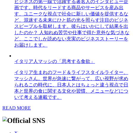
ビジネスの第一線で活躍する著名人のインタビュー企
画です。時代をリードする商品やサービスを産み出
す、ユニークな視点で社会に新しい価値を提供するな
ど、混迷する未来にひと筋の光を照らす注目のビジネ
スピープルを取材します。彼らはいかにして結果を出
したのか？ 人知れぬ苦労や仕事で得た意外な気づきな
ど、ここでしか読めない充実のビジネスストーリーを
お届けします。
イタリア人マッシの「思考する食欲」
イタリア生まれのフード＆ライフスタイルライター、
マッシさん。世界が急速に繋がって、広い視野が求め
られるこの時代に、日本人とはちょっと違う視点で日
本と世界の食に関する文化や習慣、メニューなどにつ
いて考える連載です。
READ MORE