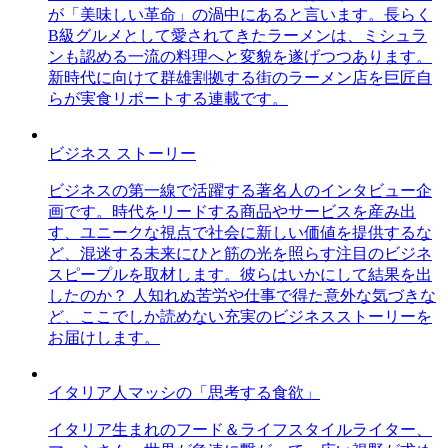
が「美味しい革命」の渦中にあると言います。長らく
B級グルメとして愛されてきたラーメンは、ミシュラ
ンも認める一流の料理へと変貌を遂げつつあります。
新時代に向けて群雄割拠する街のラーメン店を巨匠自
らが実食リポートする連載です。
ビジネス ストーリー
ビジネスの第一線で活躍する著名人のインタビュー企
画です。時代をリードする商品やサービスを産み出
す、ユニークな視点で社会に新しい価値を提供するな
ど、混迷する未来にひと筋の光を照らす注目のビジネ
スピープルを取材します。彼らはいかにして結果を出
したのか？ 人知れぬ苦労や仕事で得た意外な気づきな
ど、ここでしか読めない充実のビジネスストーリーを
お届けします。
イタリア人マッシの「思考する食欲」
イタリア生まれのフード＆ライフスタイルライター、