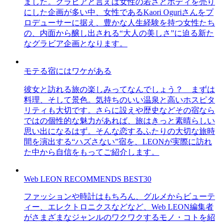
ました。グラビアと言えば女性の若さとボディを売り
にした企画が多い中、女性であるKaori Oguriさんをプ
ロデューサーに据え、豊かな人生経験を持つ女性たち
の、内面から醸し出される“大人の美しさ”に迫る新た
なグラビア企画となります。
モテる宿にはワケがある
彼女と訪れる旅の楽しみってなんでしょう？ まずは
料理、そして景色。気持ちのいい温泉と高いホスピタ
リティも大切です。さらに設えや歴史などその宿なら
ではの個性的な魅力があれば、旅はきっと素晴らしい
思い出になるはず。そんな恋するふたりの大切な旅時
間を演出する“ハズさない”宿を、LEONが実際に訪れ
た中から自信をもってご紹介します。
Web LEON RECOMMENDS BEST30
ファッションや時計はもちろん、グルメからビューテ
ィー、エレクトロニクスなどなど、Web LEON編集者
がさまざまなジャンルのワクワクするモノ・コトを紹