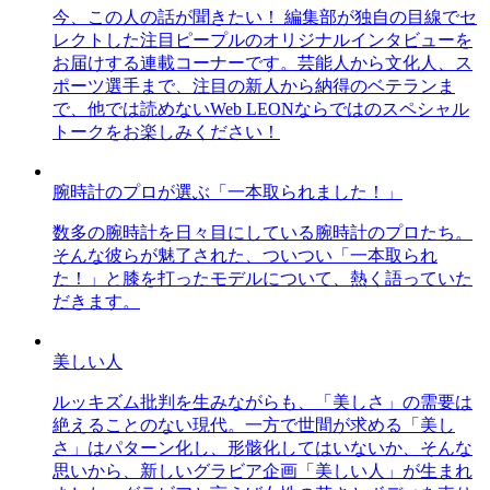
今、この人の話が聞きたい！ 編集部が独自の目線でセ
レクトした注目ピープルのオリジナルインタビューを
お届けする連載コーナーです。芸能人から文化人、ス
ポーツ選手まで、注目の新人から納得のベテランま
で、他では読めないWeb LEONならではのスペシャル
トークをお楽しみください！
腕時計のプロが選ぶ「一本取られました！」
数多の腕時計を日々目にしている腕時計のプロたち。
そんな彼らが魅了された、ついつい「一本取られ
た！」と膝を打ったモデルについて、熱く語っていた
だきます。
美しい人
ルッキズム批判を生みながらも、「美しさ」の需要は
絶えることのない現代。一方で世間が求める「美し
さ」はパターン化し、形骸化してはいないか、そんな
思いから、新しいグラビア企画「美しい人」が生まれ