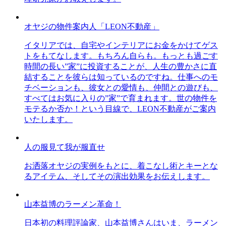
オヤジの物件案内人「LEON不動産」
イタリアでは、自宅やインテリアにお金をかけてゲス
トをもてなします。もちろん自らも。もっとも過ごす
時間の長い”家”に投資することが、人生の豊かさに直
結することを彼らは知っているのですね。仕事へのモ
チベーションも、彼女との愛情も、仲間との遊びも、
すべてはお気に入りの”家”で育まれます。世の物件を
モテるか否か！という目線で、LEON不動産がご案内
いたします。
人の服見て我が服直せ
お洒落オヤジの実例をもとに、着こなし術とキーとな
るアイテム、そしてその演出効果をお伝えします。
山本益博のラーメン革命！
日本初の料理評論家、山本益博さんはいま、ラーメン