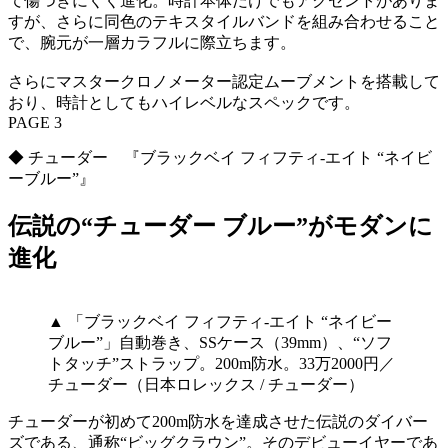
て傷つきにくく進化。時計本体だけでもアクセントがありま
すが、さらに同色のテキスタイルバンドを組み合わせること
で、腕元が一層カラフルに際立ちます。
さらにマスタークロノメーター認定ムーブメントを搭載して
おり、時計としてもハイレベルなスペックです。
PAGE 3
◆ チューダー 『ブラックベイ フィフティ-エイト “ネイビ
ーブルー”』
伝説の“チューダー ブルー”がモダンに
進化
▲ 「ブラックベイ フィフティ-エイト “ネイビー
ブルー”」自動巻き、SSケース（39mm）、“ソフ
トタッチ”ストラップ。200m防水。33万2000円／
チューダー（日本ロレックス / チューダー）
チューダーが初めて200m防水を達成させた伝説のダイバー
ズである、通称“ビッグクラウン”。そのデビューイヤーであ