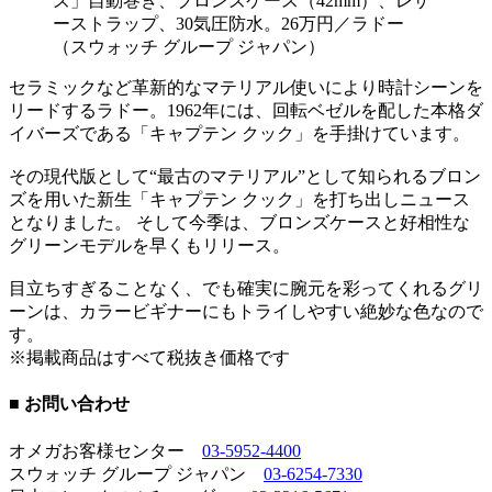
ズ」自動巻き、ブロンズケース（42mm）、レザ
ーストラップ、30気圧防水。26万円／ラドー
（スウォッチ グループ ジャパン）
セラミックなど革新的なマテリアル使いにより時計シーンを
リードするラドー。1962年には、回転ベゼルを配した本格ダ
イバーズである「キャプテン クック」を手掛けています。
その現代版として“最古のマテリアル”として知られるブロン
ズを用いた新生「キャプテン クック」を打ち出しニュース
となりました。 そして今季は、ブロンズケースと好相性な
グリーンモデルを早くもリリース。
目立ちすぎることなく、でも確実に腕元を彩ってくれるグリ
ーンは、カラービギナーにもトライしやすい絶妙な色なので
す。
※掲載商品はすべて税抜き価格です
■ お問い合わせ
オメガお客様センター
03-5952-4400
スウォッチ グループ ジャパン
03-6254-7330