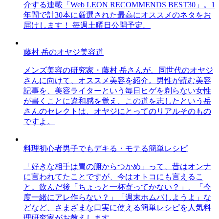
介する連載「Web LEON RECOMMENDS BEST30」。1
年間で計30本に厳選された最高にオススメのネタをお
届けします！ 毎週土曜日公開予定。
藤村 岳のオヤジ美容道
メンズ美容の研究家・藤村 岳さんが、同世代のオヤジ
さんに向けて、オススメ美容を紹介。男性が読む美容
記事を、美容ライターという毎日ヒゲを剃らない女性
が書くことに違和感を覚え、この道を志したという岳
さんのセレクトは、オヤジにとってのリアルそのもの
ですよ。
料理初心者男子でもデキる・モテる簡単レシピ
「好きな相手は胃の腑からつかめ」って、昔はオンナ
に言われてたことですが、今はオトコにも言えるこ
と。飲んだ後「ちょっと一杯寄ってかない？」、「今
度一緒にアレ作らない？」「週末ホムパしようよ」な
どなど、さまざまな口実に使える簡単レシピを人気料
理研究家がお教えします。