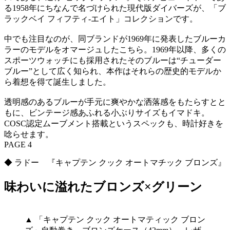
る1958年にちなんで名づけられた現代版ダイバーズが、「ブ
ラックベイ フィフティ-エイト」コレクションです。
中でも注目なのが、同ブランドが1969年に発表したブルーカ
ラーのモデルをオマージュしたこちら。1969年以降、多くの
スポーツウォッチにも採用されたそのブルーは“チューダー
ブルー”として広く知られ、本作はそれらの歴史的モデルか
ら着想を得て誕生しました。
透明感のあるブルーが手元に爽やかな洒落感をもたらすとと
もに、ビンテージ感あふれる小ぶりサイズもイマドキ。
COSC認定ムーブメント搭載というスペックも、時計好きを
唸らせます。
PAGE 4
◆ ラドー 『キャプテン クック オートマチック ブロンズ』
味わいに溢れたブロンズ×グリーン
▲ 「キャプテン クック オートマティック ブロン