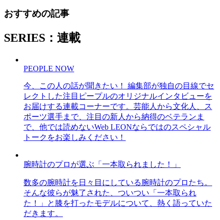
おすすめの記事
SERIES：連載
PEOPLE NOW
今、この人の話が聞きたい！ 編集部が独自の目線でセ
レクトした注目ピープルのオリジナルインタビューを
お届けする連載コーナーです。芸能人から文化人、ス
ポーツ選手まで、注目の新人から納得のベテランま
で、他では読めないWeb LEONならではのスペシャル
トークをお楽しみください！
腕時計のプロが選ぶ「一本取られました！」
数多の腕時計を日々目にしている腕時計のプロたち。
そんな彼らが魅了された、ついつい「一本取られ
た！」と膝を打ったモデルについて、熱く語っていた
だきます。