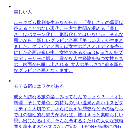
美しい人
ルッキズム批判を生みながらも、「美しさ」の需要は
絶えることのない現代。一方で世間が求める「美し
さ」はパターン化し、形骸化してはいないか、そんな
思いから、新しいグラビア企画「美しい人」が生まれ
ました。グラビアと言えば女性の若さとボディを売り
にした企画が多い中、女性であるKaori Oguriさんをプ
ロデューサーに据え、豊かな人生経験を持つ女性たち
の、内面から醸し出される“大人の美しさ”に迫る新た
なグラビア企画となります。
モテる宿にはワケがある
彼女と訪れる旅の楽しみってなんでしょう？ まずは
料理、そして景色。気持ちのいい温泉と高いホスピタ
リティも大切です。さらに設えや歴史などその宿なら
ではの個性的な魅力があれば、旅はきっと素晴らしい
思い出になるはず。そんな恋するふたりの大切な旅時
間を演出する“ハズさない”宿を、LEONが実際に訪れ