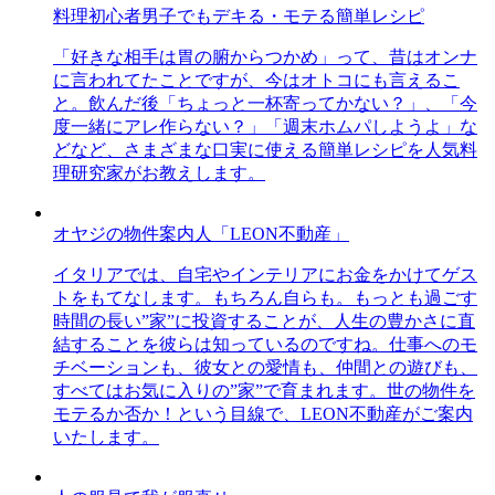
料理初心者男子でもデキる・モテる簡単レシピ
「好きな相手は胃の腑からつかめ」って、昔はオンナ
に言われてたことですが、今はオトコにも言えるこ
と。飲んだ後「ちょっと一杯寄ってかない？」、「今
度一緒にアレ作らない？」「週末ホムパしようよ」な
どなど、さまざまな口実に使える簡単レシピを人気料
理研究家がお教えします。
オヤジの物件案内人「LEON不動産」
イタリアでは、自宅やインテリアにお金をかけてゲス
トをもてなします。もちろん自らも。もっとも過ごす
時間の長い”家”に投資することが、人生の豊かさに直
結することを彼らは知っているのですね。仕事へのモ
チベーションも、彼女との愛情も、仲間との遊びも、
すべてはお気に入りの”家”で育まれます。世の物件を
モテるか否か！という目線で、LEON不動産がご案内
いたします。