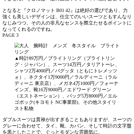
となると『クロノマット B01 42』は絶好の選びであり、力
強くも美しいデザインは、仕立てのいいスーツともすんなり
なじみつつ、その人の非凡なセンスを際立たせるポイントに
なってくれるのですね。
PAGE 3
▲時計89万円／ブライトリング（ブライトリン
グ・ジャパン）、スーツ14万円／タリアトーレ、
シャツ2万4000円／バグッタ（ともにトレメッツ
ォ）、ネクタイ1万9000円／ラルディーニ（ラル
ディーニ 東京店）、メガネ4万1000円／フォーナ
インズ、靴16万9000円／エドワード グリーン
（エストネーション）、バッグ5万8000円／エル
ゴポック(キヨモト NC事業部)、その他スタイリ
スト私物
ダブルスーツは貫禄が出すぎることもありますが、スーツの
グレーに合わせて、タイ、靴、カバン、そして時計の文字盤
を黒としたことで、ぐっとモダンな雰囲気に。