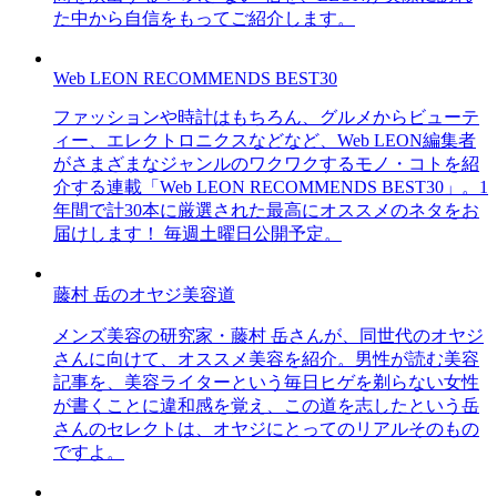
た中から自信をもってご紹介します。
Web LEON RECOMMENDS BEST30
ファッションや時計はもちろん、グルメからビューテ
ィー、エレクトロニクスなどなど、Web LEON編集者
がさまざまなジャンルのワクワクするモノ・コトを紹
介する連載「Web LEON RECOMMENDS BEST30」。1
年間で計30本に厳選された最高にオススメのネタをお
届けします！ 毎週土曜日公開予定。
藤村 岳のオヤジ美容道
メンズ美容の研究家・藤村 岳さんが、同世代のオヤジ
さんに向けて、オススメ美容を紹介。男性が読む美容
記事を、美容ライターという毎日ヒゲを剃らない女性
が書くことに違和感を覚え、この道を志したという岳
さんのセレクトは、オヤジにとってのリアルそのもの
ですよ。