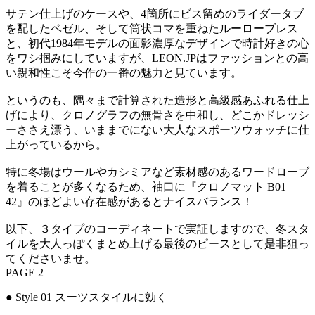
サテン仕上げのケースや、4箇所にビス留めのライダータブ
を配したベゼル、そして筒状コマを重ねたルーローブレス
と、初代1984年モデルの面影濃厚なデザインで時計好きの心
をワシ掴みにしていますが、LEON.JPはファッションとの高
い親和性こそ今作の一番の魅力と見ています。
というのも、隅々まで計算された造形と高級感あふれる仕上
げにより、クロノグラフの無骨さを中和し、どこかドレッシ
ーささえ漂う、いままでにない大人なスポーツウォッチに仕
上がっているから。
特に冬場はウールやカシミアなど素材感のあるワードローブ
を着ることが多くなるため、袖口に『クロノマット B01
42』のほどよい存在感があるとナイスバランス！
以下、３タイプのコーディネートで実証しますので、冬スタ
イルを大人っぽくまとめ上げる最後のピースとして是非狙っ
てくださいませ。
PAGE 2
● Style 01 スーツスタイルに効く