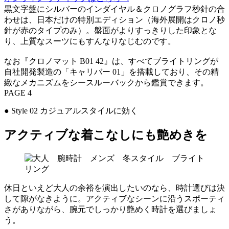
黒文字盤にシルバーのインダイヤル＆クロノグラフ秒針の合
わせは、日本だけの特別エディション（海外展開はクロノ秒
針が赤のタイプのみ）。盤面がよりすっきりした印象とな
り、上質なスーツにもすんなりなじむのです。
なお『クロノマット B01 42』は、すべてブライトリングが
自社開発製造の「キャリバー 01」を搭載しており、その精
緻なメカニズムをシースルーバックから鑑賞できます。
PAGE 4
● Style 02 カジュアルスタイルに効く
アクティブな着こなしにも艶めきを
休日といえど大人の余裕を演出したいのなら、時計選びは決
して隙がなきように。アクティブなシーンに沿うスポーティ
さがありながら、腕元でしっかり艶めく時計を選びましょ
う。