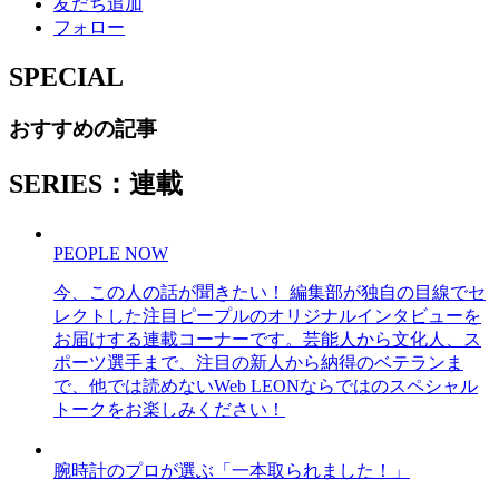
友だち追加
フォロー
SPECIAL
おすすめの記事
SERIES：連載
PEOPLE NOW
今、この人の話が聞きたい！ 編集部が独自の目線でセ
レクトした注目ピープルのオリジナルインタビューを
お届けする連載コーナーです。芸能人から文化人、ス
ポーツ選手まで、注目の新人から納得のベテランま
で、他では読めないWeb LEONならではのスペシャル
トークをお楽しみください！
腕時計のプロが選ぶ「一本取られました！」