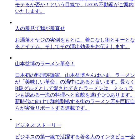
モテるか否か！という目線で、LEON不動産がご案内
いたします。
人の服見て我が服直せ
お洒落オヤジの実例をもとに、着こなし術とキーとな
るアイテム、そしてその演出効果をお伝えします。
山本益博のラーメン革命！
日本初の料理評論家、山本益博さんはいま、ラーメン
が「美味しい革命」の渦中にあると言います。長らく
B級グルメとして愛されてきたラーメンは、ミシュラ
ンも認める一流の料理へと変貌を遂げつつあります。
新時代に向けて群雄割拠する街のラーメン店を巨匠自
らが実食リポートする連載です。
ビジネス ストーリー
ビジネスの第一線で活躍する著名人のインタビュー企