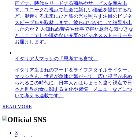
画です。時代をリードする商品やサービスを産み出
す、ユニークな視点で社会に新しい価値を提供するな
ど、混迷する未来にひと筋の光を照らす注目のビジネ
スピープルを取材します。彼らはいかにして結果を出
したのか？ 人知れぬ苦労や仕事で得た意外な気づきな
ど、ここでしか読めない充実のビジネスストーリーを
お届けします。
イタリア人マッシの「思考する食欲」
イタリア生まれのフード＆ライフスタイルライター、
マッシさん。世界が急速に繋がって、広い視野が求め
られるこの時代に、日本人とはちょっと違う視点で日
本と世界の食に関する文化や習慣、メニューなどにつ
いて考える連載です。
READ MORE
X