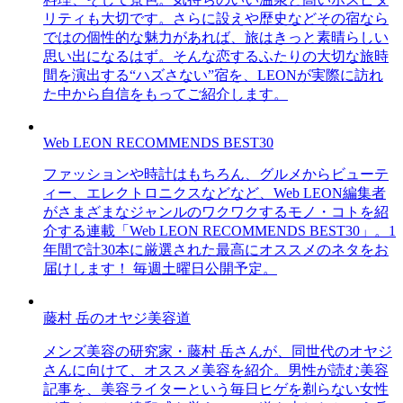
リティも大切です。さらに設えや歴史などその宿なら
ではの個性的な魅力があれば、旅はきっと素晴らしい
思い出になるはず。そんな恋するふたりの大切な旅時
間を演出する“ハズさない”宿を、LEONが実際に訪れ
た中から自信をもってご紹介します。
Web LEON RECOMMENDS BEST30
ファッションや時計はもちろん、グルメからビューテ
ィー、エレクトロニクスなどなど、Web LEON編集者
がさまざまなジャンルのワクワクするモノ・コトを紹
介する連載「Web LEON RECOMMENDS BEST30」。1
年間で計30本に厳選された最高にオススメのネタをお
届けします！ 毎週土曜日公開予定。
藤村 岳のオヤジ美容道
メンズ美容の研究家・藤村 岳さんが、同世代のオヤジ
さんに向けて、オススメ美容を紹介。男性が読む美容
記事を、美容ライターという毎日ヒゲを剃らない女性