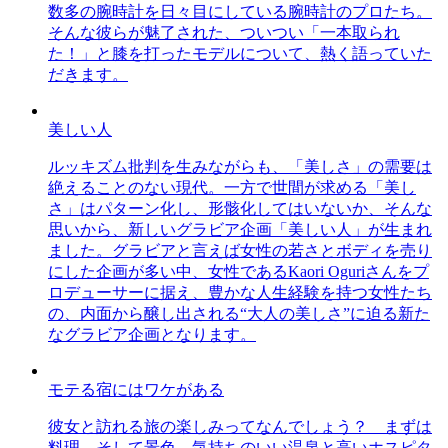
数多の腕時計を日々目にしている腕時計のプロたち。
そんな彼らが魅了された、ついつい「一本取られ
た！」と膝を打ったモデルについて、熱く語っていた
だきます。
美しい人
ルッキズム批判を生みながらも、「美しさ」の需要は
絶えることのない現代。一方で世間が求める「美し
さ」はパターン化し、形骸化してはいないか、そんな
思いから、新しいグラビア企画「美しい人」が生まれ
ました。グラビアと言えば女性の若さとボディを売り
にした企画が多い中、女性であるKaori Oguriさんをプ
ロデューサーに据え、豊かな人生経験を持つ女性たち
の、内面から醸し出される“大人の美しさ”に迫る新た
なグラビア企画となります。
モテる宿にはワケがある
彼女と訪れる旅の楽しみってなんでしょう？ まずは
料理、そして景色。気持ちのいい温泉と高いホスピタ