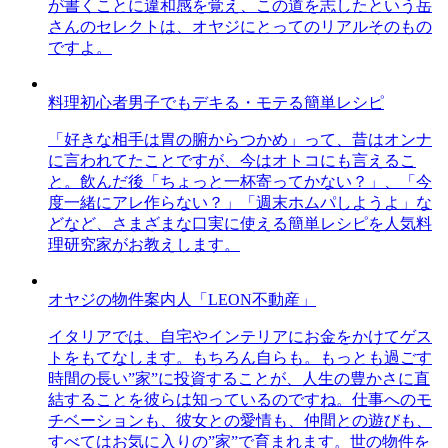
が書くことに違和感を覚え、この道を志したという岳
さんのセレクトは、オヤジにとってのリアルそのもの
ですよ。
料理初心者男子でもデキる・モテる簡単レシピ
「好きな相手は胃の腑からつかめ」って、昔はオンナ
に言われてたことですが、今はオトコにも言えるこ
と。飲んだ後「ちょっと一杯寄ってかない？」、「今
度一緒にアレ作らない？」「週末ホムパしようよ」な
どなど、さまざまな口実に使える簡単レシピを人気料
理研究家がお教えします。
オヤジの物件案内人「LEON不動産」
イタリアでは、自宅やインテリアにお金をかけてゲス
トをもてなします。もちろん自らも。もっとも過ごす
時間の長い”家”に投資することが、人生の豊かさに直
結することを彼らは知っているのですね。仕事へのモ
チベーションも、彼女との愛情も、仲間との遊びも、
すべてはお気に入りの”家”で育まれます。世の物件を