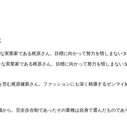
た
チな実業家である梶原さん。目標に向かって努力を惜しまない
を営む梶原健新さん。ファッションにも深く精通するゼンマイ紳
職から。完全歩合制であったその業種は自身で選んだものであ