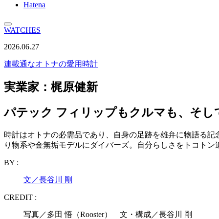
Hatena
WATCHES
2026.06.27
連載
通なオトナの愛用時計
実業家：梶原健新
パテック フィリップもクルマも、そし
時計はオトナの必需品であり、自身の足跡を雄弁に物語る記
り物系や金無垢モデルにダイバーズ。自分らしさをトコトン
BY :
文／長谷川 剛
CREDIT :
写真／多田 悟（Rooster） 文・構成／長谷川 剛