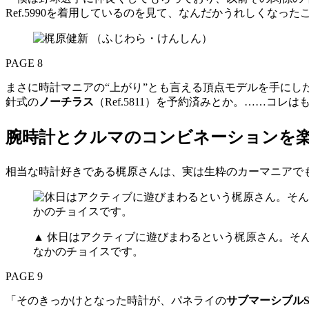
Ref.5990を着用しているのを見て、なんだかうれしくなった
PAGE 8
まさに時計マニアの“上がり”とも言える頂点モデルを手にし
針式の
ノーチラス
（Ref.5811）を予約済みとか。……コレ
腕時計とクルマのコンビネーションを
相当な時計好きである梶原さんは、実は生粋のカーマニアで
▲ 休日はアクティブに遊びまわるという梶原さん。そ
なかのチョイスです。
PAGE 9
「そのきっかけとなった時計が、パネライの
サブマーシブルS