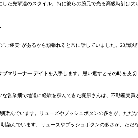
にした先輩達のスタイル。特に彼らの腕元で光る高級時計は大
て
“ご褒美”があるから頑張れると常に話していました。20歳
サブマリーナー デイト
を入手します。思い返すとその時を皮切
らタフな営業畑で地道に経験を積んできた梶原さんは、不動産売
く馴染んでいます。リューズやプッシュボタンの多さが、ただ