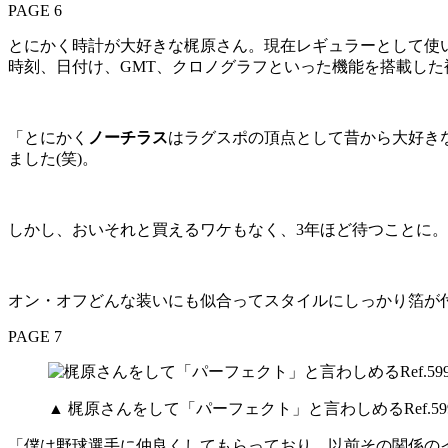
PAGE 6
とにかく時計が大好きな梶原さん。現在レギュラーとして使
時刻、日付け、GMT、クロノグラフといった機能を搭載し
「とにかく
ノーチラス
はラグスポの頂点として昔から大好きなシ
ました(笑)。
しかし、おいそれと買えるワケもなく、3年ほど待つことに。
オン・オフどんな装いにも似合ってスタイルにしっかり箔が
PAGE 7
▲ 梶原さんをして「パーフェクト」と言わしめるRef
「僕は野球選手に仲良くしてもらっており、以前その関係の