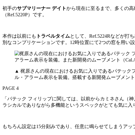
初手の
サブマリーナー デイト
から現在に至るまで、多くの高
（Ref.5220P）です。
本作は以前にも
トラベルタイム
として、Ref.5224Rなどが打
別なコンプリケーションです。12時位置にて2つの窓を用い
▲ 梶原さんの現在におけるお気に入りであるパテックフィ
ル・アラーム表示を装備。搭載する新開発ムーブメントCal.A
PAGE 4
「パテック フィリップに関しては、以前からカミネさん（神戸
ラシカルでありながら多機能というスペックがとても気に入り
もちろん設定は15分刻みであり、任意に鳴らせてしまうアッ