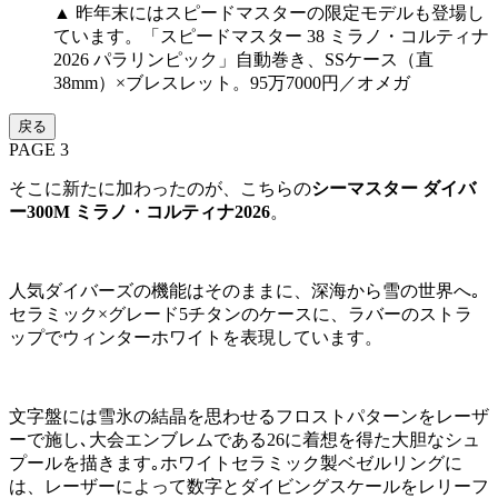
▲ 昨年末にはスピードマスターの限定モデルも登場し
ています。「スピードマスター 38 ミラノ・コルティナ
2026 パラリンピック」自動巻き、SSケース（直
38mm）×ブレスレット。95万7000円／オメガ
戻る
PAGE 3
そこに新たに加わったのが、こちらの
シーマスター ダイバ
ー300M ミラノ・コルティナ2026
。
人気ダイバーズの機能はそのままに、深海から雪の世界へ｡
セラミック×グレード5チタンのケースに、ラバーのストラ
ップでウィンターホワイトを表現しています。
文字盤には雪氷の結晶を思わせるフロストパターンをレーザ
ーで施し､大会エンブレムである26に着想を得た大胆なシュ
プールを描きます｡ホワイトセラミック製ベゼルリングに
は、レーザーによって数字とダイビングスケールをレリーフ