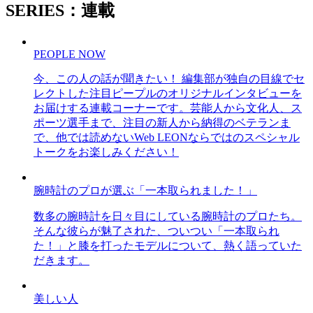
SERIES：連載
PEOPLE NOW
今、この人の話が聞きたい！ 編集部が独自の目線でセ
レクトした注目ピープルのオリジナルインタビューを
お届けする連載コーナーです。芸能人から文化人、ス
ポーツ選手まで、注目の新人から納得のベテランま
で、他では読めないWeb LEONならではのスペシャル
トークをお楽しみください！
腕時計のプロが選ぶ「一本取られました！」
数多の腕時計を日々目にしている腕時計のプロたち。
そんな彼らが魅了された、ついつい「一本取られ
た！」と膝を打ったモデルについて、熱く語っていた
だきます。
美しい人