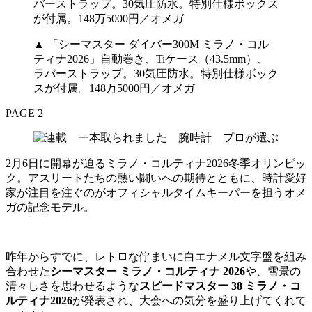
▲ 「シーマスター ダイバー300M ミラノ・コル
ティナ2026」自動巻き、Tiケース（43.5mm）、
ラバーストラップ。30気圧防水。特別仕様ボック
スが付属。148万5000円／オメガ
PAGE 2
2月6日に開幕が迫るミラノ・コルティナ2026冬季オリンピッ
ク。アスリートたちの熱い闘いへの期待とともに、時計愛好
家が注目を注ぐのがオフィシャルタイムキーパーを担うオメ
ガの記念モデル。
昨年からすでに、レトロな佇まいに白エナメル文字盤を組み
合わせた
シーマスター ミラノ・コルティナ 2026
や、雪景の
清々しさを思わせるような
スピードマスター 38 ミラノ・コ
ルティナ2026
が発表され、大会への気分を盛り上げてくれて