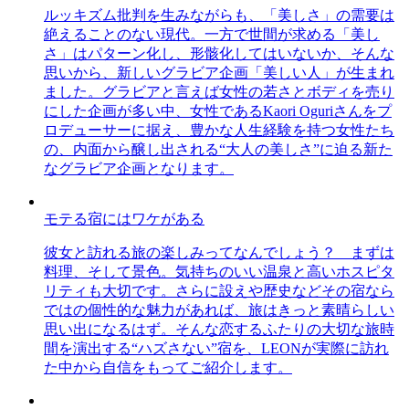
ルッキズム批判を生みながらも、「美しさ」の需要は
絶えることのない現代。一方で世間が求める「美し
さ」はパターン化し、形骸化してはいないか、そんな
思いから、新しいグラビア企画「美しい人」が生まれ
ました。グラビアと言えば女性の若さとボディを売り
にした企画が多い中、女性であるKaori Oguriさんをプ
ロデューサーに据え、豊かな人生経験を持つ女性たち
の、内面から醸し出される“大人の美しさ”に迫る新た
なグラビア企画となります。
モテる宿にはワケがある
彼女と訪れる旅の楽しみってなんでしょう？ まずは
料理、そして景色。気持ちのいい温泉と高いホスピタ
リティも大切です。さらに設えや歴史などその宿なら
ではの個性的な魅力があれば、旅はきっと素晴らしい
思い出になるはず。そんな恋するふたりの大切な旅時
間を演出する“ハズさない”宿を、LEONが実際に訪れ
た中から自信をもってご紹介します。