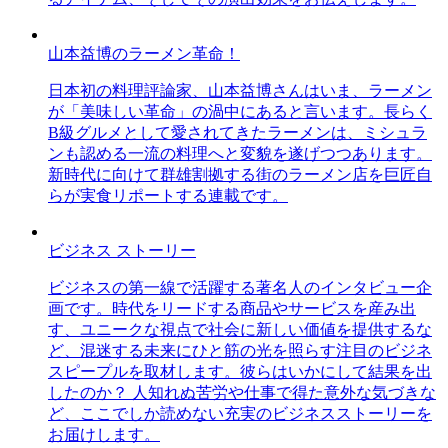
山本益博のラーメン革命！
日本初の料理評論家、山本益博さんはいま、ラーメン
が「美味しい革命」の渦中にあると言います。長らく
B級グルメとして愛されてきたラーメンは、ミシュラ
ンも認める一流の料理へと変貌を遂げつつあります。
新時代に向けて群雄割拠する街のラーメン店を巨匠自
らが実食リポートする連載です。
ビジネス ストーリー
ビジネスの第一線で活躍する著名人のインタビュー企
画です。時代をリードする商品やサービスを産み出
す、ユニークな視点で社会に新しい価値を提供するな
ど、混迷する未来にひと筋の光を照らす注目のビジネ
スピープルを取材します。彼らはいかにして結果を出
したのか？ 人知れぬ苦労や仕事で得た意外な気づきな
ど、ここでしか読めない充実のビジネスストーリーを
お届けします。