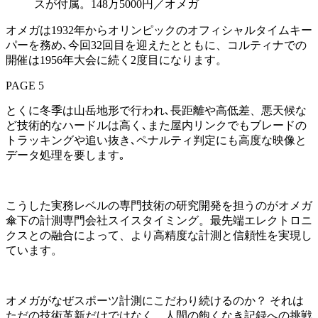
スが付属。148万5000円／オメガ
オメガは1932年からオリンピックのオフィシャルタイムキー
パーを務め､今回32回目を迎えたとともに、コルティナでの
開催は1956年大会に続く2度目になります。
PAGE 5
とくに冬季は山岳地形で行われ､長距離や高低差、悪天候な
ど技術的なハードルは高く､また屋内リンクでもブレードの
トラッキングや追い抜き､ペナルティ判定にも高度な映像と
データ処理を要します｡
こうした実務レベルの専門技術の研究開発を担うのがオメガ
傘下の計測専門会社スイスタイミング。最先端エレクトロニ
クスとの融合によって、より高精度な計測と信頼性を実現し
ています。
オメガがなぜスポーツ計測にこだわり続けるのか？ それは
ただの技術革新だけではなく、人間の飽くなき記録への挑戦