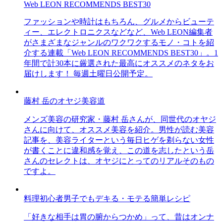
Web LEON RECOMMENDS BEST30
ファッションや時計はもちろん、グルメからビューテ
ィー、エレクトロニクスなどなど、Web LEON編集者
がさまざまなジャンルのワクワクするモノ・コトを紹
介する連載「Web LEON RECOMMENDS BEST30」。1
年間で計30本に厳選された最高にオススメのネタをお
届けします！ 毎週土曜日公開予定。
藤村 岳のオヤジ美容道
メンズ美容の研究家・藤村 岳さんが、同世代のオヤジ
さんに向けて、オススメ美容を紹介。男性が読む美容
記事を、美容ライターという毎日ヒゲを剃らない女性
が書くことに違和感を覚え、この道を志したという岳
さんのセレクトは、オヤジにとってのリアルそのもの
ですよ。
料理初心者男子でもデキる・モテる簡単レシピ
「好きな相手は胃の腑からつかめ」って、昔はオンナ