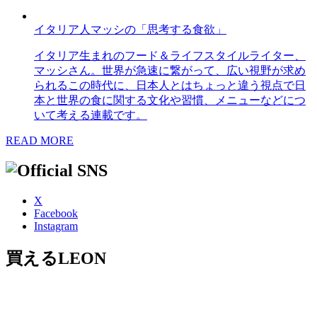
イタリア人マッシの「思考する食欲」
イタリア生まれのフード＆ライフスタイルライター、
マッシさん。世界が急速に繋がって、広い視野が求め
られるこの時代に、日本人とはちょっと違う視点で日
本と世界の食に関する文化や習慣、メニューなどにつ
いて考える連載です。
READ MORE
X
Facebook
Instagram
買えるLEON