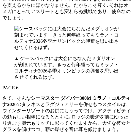
を支えるからにほかなりません。だからこそ尊く､それはオ
メガにとってアスリートとも変わらぬ挑戦であり、使命なの
でしょう。
▲ ケースバックには大会にちなんだメダリオン
が刻まれています。きっと何年経ってもミラノ・
コルティナ2026冬季オリンピックの興奮を思い出
させてくれるはず。
PAGE 6
さて、そんな
シーマスター ダイバー300M ミラノ・コルティ
ナ2026
のタフネスとラグジュアリーを併せもつスタイルは、
ウィンターリゾートのお供にもうってつけ。アクティビティ
の頼もしい相棒になるとともに､ロッジの暖炉を前にゆった
り過ごす腕元もリッチに彩ってくれますから。大切な彼女と
グラスを傾けつつ、薪の爆ぜる音に耳を傾けましょう。