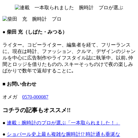
● 柴田 充（しばた・みつる）
ライター。コピーライター、編集者を経て、フリーランス
に。現在は時計、ファッション、クルマ、デザインのジャン
ルを中心に広告制作やライフスタイル誌に執筆中。以前､仲
間とロッジを借りたものの､スキーそっちのけで夜の楽しみ
ばかりで数年で返却することに｡
■ お問い合わせ
オメガ
0570-000087
コチラの記事もオススメ!!
●
連載：腕時計のプロが選ぶ「一本取られました！」
●
ショパール史上最も複雑な腕時計!? 時計通も垂涎な