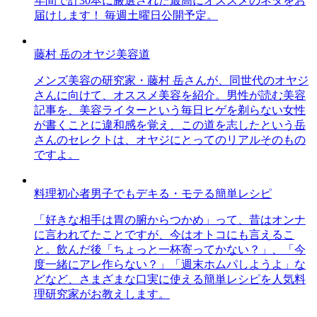
年間で計30本に厳選された最高にオススメのネタをお
届けします！ 毎週土曜日公開予定。
藤村 岳のオヤジ美容道
メンズ美容の研究家・藤村 岳さんが、同世代のオヤジ
さんに向けて、オススメ美容を紹介。男性が読む美容
記事を、美容ライターという毎日ヒゲを剃らない女性
が書くことに違和感を覚え、この道を志したという岳
さんのセレクトは、オヤジにとってのリアルそのもの
ですよ。
料理初心者男子でもデキる・モテる簡単レシピ
「好きな相手は胃の腑からつかめ」って、昔はオンナ
に言われてたことですが、今はオトコにも言えるこ
と。飲んだ後「ちょっと一杯寄ってかない？」、「今
度一緒にアレ作らない？」「週末ホムパしようよ」な
どなど、さまざまな口実に使える簡単レシピを人気料
理研究家がお教えします。