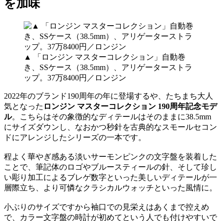
を加味
▲ 「ロンジン マスターコレクション」自動巻
き、SSケース（38.5mm）、アリゲーターストラ
ップ。37万8400円／ロンジン
2022年のブランド190周年の年に登場するや、たちまち大人
気となった
ロンジン マスターコレクション 190周年記念モデ
ル
。こちらはその象徴的なディテールはそのままに38.5mm
にサイズダウンし、なおかつ秒針を古典的なスモールセコン
ドにアレンジしたシリーズの一本です。
程よく華やぎ感ある淡いサーモンピンクの文字盤を装着した
ことで、筆記体のロゴやブルースティールの針、そして珍し
い彫り加工によるブレゲ数字といった美しいディテールが一
層際立ち、より可憐なクラシカルウォッチといった風情に。
小ぶりのサイズですから袖口での見栄えはあくまで控えめ
で、カラー文字盤の時計が初めてという人でも付けやすいで