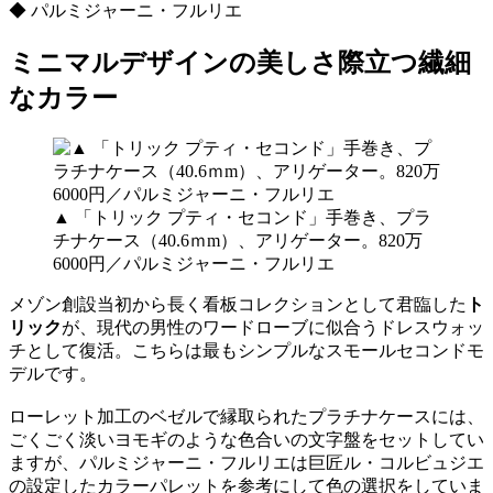
◆ パルミジャーニ・フルリエ
ミニマルデザインの美しさ際立つ繊細
なカラー
▲ 「トリック プティ・セコンド」手巻き、プラ
チナケース（40.6ｍm）、アリゲーター。820万
6000円／パルミジャーニ・フルリエ
メゾン創設当初から長く看板コレクションとして君臨した
ト
リック
が、現代の男性のワードローブに似合うドレスウォッ
チとして復活。こちらは最もシンプルなスモールセコンドモ
デルです。
ローレット加工のベゼルで縁取られたプラチナケースには、
ごくごく淡いヨモギのような色合いの文字盤をセットしてい
ますが、パルミジャーニ・フルリエは巨匠ル・コルビュジエ
の設定したカラーパレットを参考にして色の選択をしていま