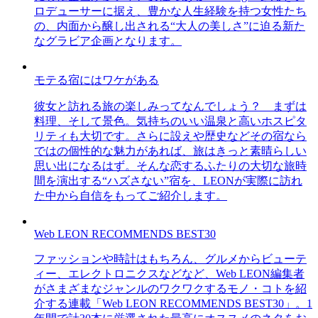
ロデューサーに据え、豊かな人生経験を持つ女性たち
の、内面から醸し出される“大人の美しさ”に迫る新た
なグラビア企画となります。
モテる宿にはワケがある
彼女と訪れる旅の楽しみってなんでしょう？ まずは
料理、そして景色。気持ちのいい温泉と高いホスピタ
リティも大切です。さらに設えや歴史などその宿なら
ではの個性的な魅力があれば、旅はきっと素晴らしい
思い出になるはず。そんな恋するふたりの大切な旅時
間を演出する“ハズさない”宿を、LEONが実際に訪れ
た中から自信をもってご紹介します。
Web LEON RECOMMENDS BEST30
ファッションや時計はもちろん、グルメからビューテ
ィー、エレクトロニクスなどなど、Web LEON編集者
がさまざまなジャンルのワクワクするモノ・コトを紹
介する連載「Web LEON RECOMMENDS BEST30」。1