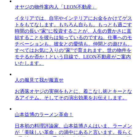
オヤジの物件案内人「LEON不動産」
イタリアでは、自宅やインテリアにお金をかけてゲス
トをもてなします。もちろん自らも。もっとも過ごす
時間の長い”家”に投資することが、人生の豊かさに直
結することを彼らは知っているのですね。仕事へのモ
チベーションも、彼女との愛情も、仲間との遊びも、
すべてはお気に入りの”家”で育まれます。世の物件を
モテるか否か！という目線で、LEON不動産がご案内
いたします。
人の服見て我が服直せ
お洒落オヤジの実例をもとに、着こなし術とキーとな
るアイテム、そしてその演出効果をお伝えします。
山本益博のラーメン革命！
日本初の料理評論家、山本益博さんはいま、ラーメン
が「美味しい革命」の渦中にあると言います。長らく