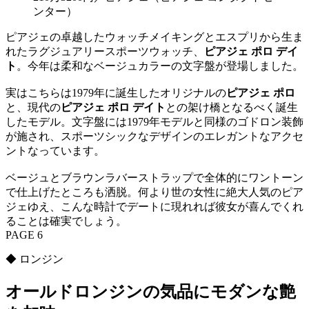
ンター）
ピアジェの卓越したウォッチメイキングとエスプリから生ま
れたラグジュアリースポーツウォッチ、
ピアジェ ポロ デイ
ト
。今年は柔和なベージュカラーの文字盤が登場しました。
実はこちらは1979年に誕生したオリジナルの
ピアジェ ポロ
と、現代の
ピアジェ ポロ デイト
との架け橋となるべく誕生
したモデル。文字盤には1979年モデルと同様のゴドロン装飾
が施され、スポーツシックなデザインのエレガントなアクセ
ントなっています。
ベージュとブラウンラバーストラップで全体的にワントーン
で仕上げたところも洒脱。何より世の女性に絶大人気のピア
ジェゆえ、こんな時計でデートに現れれば彼女が喜んでくれ
ることは確実でしょう。
PAGE 6
◆ ロンジン
オールドロンジンの気品にモダンな艶