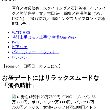
写真／渡辺修身 スタイリング／石川英治 ヘアメイ
ク／勝間亮平 文／吉田 巌 編集／岸澤美希（Web
LEON） 撮影協力／川崎キングスカイフロント東急
REIホテル
WATCHES
時計上手はモテ上手♡ 密着One Week
IWC
ピアジェ
パルミジャーニ・フルリエ
ロンジン
【scene 04 日曜日・カフェにて】
お昼デートにはリラックスムードな
「淡色時計」