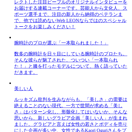
レクトした注目ピープルのオリジナルインタビューを
お届けする連載コーナーです。芸能人から文化人、ス
ポーツ選手まで、注目の新人から納得のベテランま
で、他では読めないWeb LEONならではのスペシャル
トークをお楽しみください！
腕時計のプロが選ぶ「一本取られました！」
数多の腕時計を日々目にしている腕時計のプロたち。
そんな彼らが魅了された、ついつい「一本取られ
た！」と膝を打ったモデルについて、熱く語っていた
だきます。
美しい人
ルッキズム批判を生みながらも、「美しさ」の需要は
絶えることのない現代。一方で世間が求める「美し
さ」はパターン化し、形骸化してはいないか、そんな
思いから、新しいグラビア企画「美しい人」が生まれ
ました。グラビアと言えば女性の若さとボディを売り
にした企画が多い中、女性であるKaori Oguriさんをプ