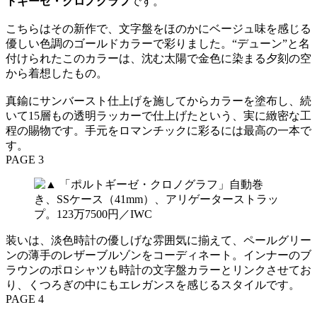
トギーゼ・クロノグラフ
です。
こちらはその新作で、文字盤をほのかにベージュ味を感じる
優しい色調のゴールドカラーで彩りました。“デューン”と名
付けられたこのカラーは、沈む太陽で金色に染まる夕刻の空
から着想したもの。
真鍮にサンバースト仕上げを施してからカラーを塗布し、続
いて15層もの透明ラッカーで仕上げたという、実に緻密な工
程の賜物です。手元をロマンチックに彩るには最高の一本で
す。
PAGE 3
装いは、淡色時計の優しげな雰囲気に揃えて、ペールグリー
ンの薄手のレザーブルゾンをコーディネート。インナーのブ
ラウンのポロシャツも時計の文字盤カラーとリンクさせてお
り、くつろぎの中にもエレガンスを感じるスタイルです。
PAGE 4