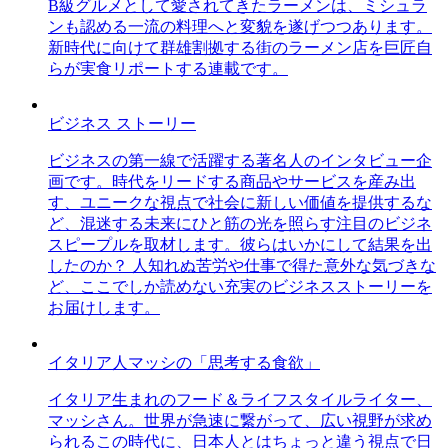
B級グルメとして愛されてきたラーメンは、ミシュラ
ンも認める一流の料理へと変貌を遂げつつあります。
新時代に向けて群雄割拠する街のラーメン店を巨匠自
らが実食リポートする連載です。
ビジネス ストーリー
ビジネスの第一線で活躍する著名人のインタビュー企
画です。時代をリードする商品やサービスを産み出
す、ユニークな視点で社会に新しい価値を提供するな
ど、混迷する未来にひと筋の光を照らす注目のビジネ
スピープルを取材します。彼らはいかにして結果を出
したのか？ 人知れぬ苦労や仕事で得た意外な気づきな
ど、ここでしか読めない充実のビジネスストーリーを
お届けします。
イタリア人マッシの「思考する食欲」
イタリア生まれのフード＆ライフスタイルライター、
マッシさん。世界が急速に繋がって、広い視野が求め
られるこの時代に、日本人とはちょっと違う視点で日