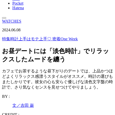
Pocket
Hatena
WATCHES
2024.06.08
特集
時計上手はモテ上手♡ 密着One Week
お昼デートには「淡色時計」でリラッ
クスしたムードを纏う
カフェでお茶するような昼下がりのデートでは、上品かつほ
どよくリラックス感漂うスタイルがオススメ。時計の選びも
またしかりです。彼女の心も安らぐ優しげな淡色文字盤の時
計で、さり気なくセンスを見せつけてやりましょう。
BY :
文／吉田 巌
CREDIT :