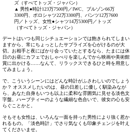
▲ 男性●時計123万7500円／IWC、ブルゾン66万
3300円、ポロシャツ22万3300円、パンツ12万7600
円／トッズ、女性●シャツ14万5300円／トッズ
（すべてトッズ・ジャパン）
デートはいつも同じシチュエーションでは飽きられてしまい
ますから、常にちょっとしたサプライズを心がけるのが大
切。お相手と夜にばかり会っていたとするなら、たまには休
日のお昼にカフェでおしゃべりを楽しんでから映画や美術館
賞に出かける……なんて、リラックスできるひと時を用意し
てみましょう。
で、こういうシーンにはどんな時計がふさわしいのでしょう
か？ オススメしたいのは、昼の日差しに優しく馴染みなが
ら、あなた自身もいつも以上に柔和な雰囲気に見せる淡色文
字盤。ハーブティーのような繊細な色合いで、彼女の心も安
らぐことかと。
そもそも女性は、いろんな一面を持った男性により強く惹か
れるもの。「淡色時計」でさり気なくも印象チェンジを叶え
てくださいませ。