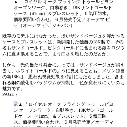
▲ 「ロイヤル オーク フライング トゥールビヨン
オープンワーク」自動巻き、18Kサンドゴールド
ケース（41mm）＆ブレスレット、５気圧防水。
価格要問い合わせ。６月発売予定／オーデマ ピ
ゲ（オーデマ ピゲ ジャパン）
既存のモデルにはなかった、淡いサンドベージュを浮かべる
ケースとブレスレットは、新開発した独自の18K製で、その
名もサンドゴールド。ピンクゴールドに含まれる銀をロジウ
ムに置き換えることで、より白さを増したのだとか。
しかも、光の当たり具合によっては、サンドベージュが消え
去り、ホワイトゴールドのように見えることも。メゾン独自
の新18Kは、思わぬ視覚効果を時計にもたらしました。含ま
れる銅の酸化をパラジウムが抑制し、色が変わりにくいのも
魅力です。
PAGE 7