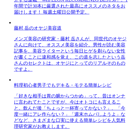
年間で計30本に厳選された最高にオススメのネタをお
届けします！ 毎週土曜日公開予定。
藤村 岳のオヤジ美容道
メンズ美容の研究家・藤村 岳さんが、同世代のオヤジ
さんに向けて、オススメ美容を紹介。男性が読む美容
記事を、美容ライターという毎日ヒゲを剃らない女性
が書くことに違和感を覚え、この道を志したという岳
さんのセレクトは、オヤジにとってのリアルそのもの
ですよ。
料理初心者男子でもデキる・モテる簡単レシピ
「好きな相手は胃の腑からつかめ」って、昔はオンナ
に言われてたことですが、今はオトコにも言えるこ
と。飲んだ後「ちょっと一杯寄ってかない？」、「今
度一緒にアレ作らない？」「週末ホムパしようよ」な
どなど、さまざまな口実に使える簡単レシピを人気料
理研究家がお教えします。