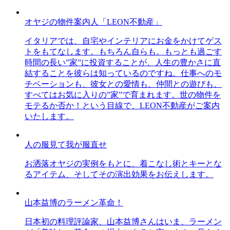
オヤジの物件案内人「LEON不動産」
イタリアでは、自宅やインテリアにお金をかけてゲス
トをもてなします。もちろん自らも。もっとも過ごす
時間の長い”家”に投資することが、人生の豊かさに直
結することを彼らは知っているのですね。仕事へのモ
チベーションも、彼女との愛情も、仲間との遊びも、
すべてはお気に入りの”家”で育まれます。世の物件を
モテるか否か！という目線で、LEON不動産がご案内
いたします。
人の服見て我が服直せ
お洒落オヤジの実例をもとに、着こなし術とキーとな
るアイテム、そしてその演出効果をお伝えします。
山本益博のラーメン革命！
日本初の料理評論家、山本益博さんはいま、ラーメン