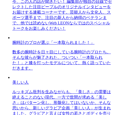
今、この人の話が聞きたい！ 編集部が独自の目線でセ
レクトした注目ピープルのオリジナルインタビューを
お届けする連載コーナーです。芸能人から文化人、ス
ポーツ選手まで、注目の新人から納得のベテランま
で、他では読めないWeb LEONならではのスペシャル
トークをお楽しみください！
腕時計のプロが選ぶ「一本取られました！」
数多の腕時計を日々目にしている腕時計のプロたち。
そんな彼らが魅了された、ついつい「一本取られ
た！」と膝を打ったモデルについて、熱く語っていた
だきます。
美しい人
ルッキズム批判を生みながらも、「美しさ」の需要は
絶えることのない現代。一方で世間が求める「美し
さ」はパターン化し、形骸化してはいないか、そんな
思いから、新しいグラビア企画「美しい人」が生まれ
ました。グラビアと言えば女性の若さとボディを売り