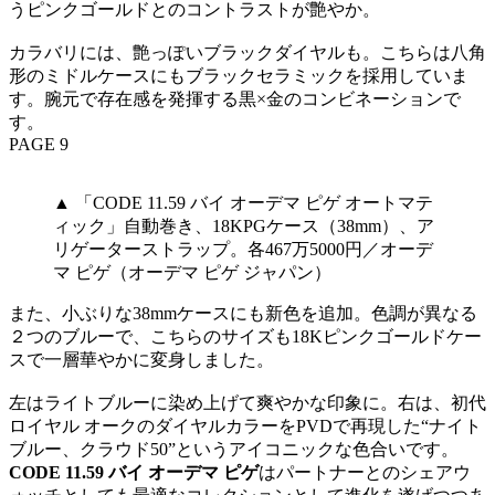
うピンクゴールドとのコントラストが艶やか。
カラバリには、艶っぽいブラックダイヤルも。こちらは八角
形のミドルケースにもブラックセラミックを採用していま
す。腕元で存在感を発揮する黒×金のコンビネーションで
す。
PAGE 9
▲ 「CODE 11.59 バイ オーデマ ピゲ オートマテ
ィック」自動巻き、18KPGケース（38mm）、ア
リゲーターストラップ。各467万5000円／オーデ
マ ピゲ（オーデマ ピゲ ジャパン）
また、小ぶりな38mmケースにも新色を追加。色調が異なる
２つのブルーで、こちらのサイズも18Kピンクゴールドケー
スで一層華やかに変身しました。
左はライトブルーに染め上げて爽やかな印象に。右は、初代
ロイヤル オークのダイヤルカラーをPVDで再現した“ナイト
ブルー、クラウド50”というアイコニックな色合いです。
CODE 11.59 バイ オーデマ ピゲ
はパートナーとのシェアウ