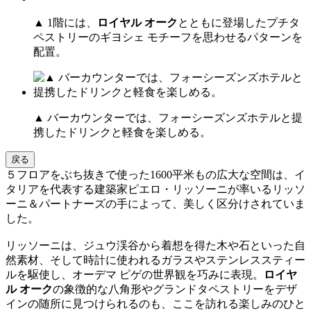
▲ 1階には、
ロイヤル オーク
とともに登場したプチタ
ペストリーのギヨシェ モチーフを思わせるパターンを
配置。
▲ バーカウンターでは、フォーシーズンズホテルと提
携したドリンクと軽食を楽しめる。
戻る
５フロアをぶち抜きで使った1600平米もの広大な空間は、イ
タリアを代表する建築家ピエロ・リッソーニが率いるリッソ
ーニ＆パートナーズの手によって、美しく区分けされていま
した。
リッソーニは、ジュウ渓谷から着想を得た木や石といった自
然素材、そして時計に使われるガラスやステンレススティー
ルを駆使し、オーデマ ピゲの世界観を巧みに表現。
ロイヤ
ル オーク
の象徴的な八角形やグランドタペストリーをデザ
インの随所に見つけられるのも、ここを訪れる楽しみのひと