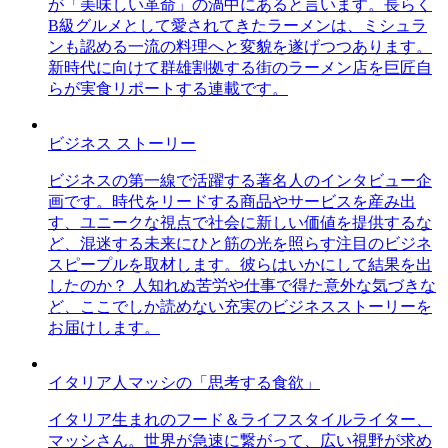
が「美味しい革命」の渦中にあると言います。長らく
B級グルメとして愛されてきたラーメンは、ミシュラ
ンも認める一流の料理へと変貌を遂げつつあります。
新時代に向けて群雄割拠する街のラーメン店を巨匠自
らが実食リポートする連載です。
ビジネス ストーリー
ビジネスの第一線で活躍する著名人のインタビュー企
画です。時代をリードする商品やサービスを産み出
す、ユニークな視点で社会に新しい価値を提供するな
ど、混迷する未来にひと筋の光を照らす注目のビジネ
スピープルを取材します。彼らはいかにして結果を出
したのか？ 人知れぬ苦労や仕事で得た意外な気づきな
ど、ここでしか読めない充実のビジネスストーリーを
お届けします。
イタリア人マッシの「思考する食欲」
イタリア生まれのフード＆ライフスタイルライター、
マッシさん。世界が急速に繋がって、広い視野が求め