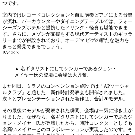
つです。
室内ではレコードコレクションと自動演奏ピアノによる音楽
が流れ、バーカウンターやダイニングテーブルでは、フォー
シーズンズホテルと提携したドリンク・軽食も堪能できま
す。さらに、メゾンが支援をする現代アーティストのギャラ
リーまでが併設されており、オーデマ ピゲの新たな魅力を
きっと発見できるでしょう。
PAGE 3
▲ 名ギタリストにしてシンガーであるジョン・
メイヤー氏の登壇に会場は大興奮。
また同日、ミラノのコンベンション施設では「APソーシャ
ルクラブ」と題した、新作時計発表会も開催されました。
次々とプレゼンテーションされた新作は、合計20モデル。
その最後のモデルが発表された瞬間、会場は一気に沸き上が
りました。なぜなら、名ギタリストにしてシンガーであるジ
ョン・メイヤー氏が登壇したから。時計コレクターとしても
名高いメイヤーとのコラボレーションが実現したのです。そ