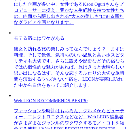
にした企画が多い中、女性であるKaori Oguriさんをプ
ロデューサーに据え、豊かな人生経験を持つ女性たち
の、内面から醸し出される“大人の美しさ”に迫る新た
なグラビア企画となります。
モテる宿にはワケがある
彼女と訪れる旅の楽しみってなんでしょう？ まずは
料理、そして景色。気持ちのいい温泉と高いホスピタ
リティも大切です。さらに設えや歴史などその宿なら
ではの個性的な魅力があれば、旅はきっと素晴らしい
思い出になるはず。そんな恋するふたりの大切な旅時
間を演出する“ハズさない”宿を、LEONが実際に訪れ
た中から自信をもってご紹介します。
Web LEON RECOMMENDS BEST30
ファッションや時計はもちろん、グルメからビューテ
ィー、エレクトロニクスなどなど、Web LEON編集者
がさまざまなジャンルのワクワクするモノ・コトを紹
介する連載「Web LEON RECOMMENDS BEST30」。1