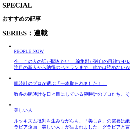
SPECIAL
おすすめの記事
SERIES：連載
PEOPLE NOW
今、この人の話が聞きたい！ 編集部が独自の目線でセ
注目の新人から納得のベテランまで、他では読めないWe
腕時計のプロが選ぶ「一本取られました！」
数多の腕時計を日々目にしている腕時計のプロたち。そ
美しい人
ルッキズム批判を生みながらも、「美しさ」の需要は絶
ラビア企画「美しい人」が生まれました。グラビアと言え