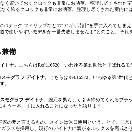
気なく飾るクロックも非常にお洒落。整理し尽くされた室内に
やパテック フィリップなどの“アガリ時計”を手に入れてしまえ
王道で使いやすいモデルが一番失敗しませんよ”とのこと。それ
も兼備
コスモグラフ デイトナ
。こちらはRef.16520。いわゆる第
す。
スモグラフ デイトナ
。腕元を男らしく引き締めてくれるブラ
にもう一本、手に入れることになったと語ります。
家の夢と言えるもの。メインは休日使用ということで、非常にクリ
イアガラスを採用し、現行のデイトナに繋がるルックスを完成さ