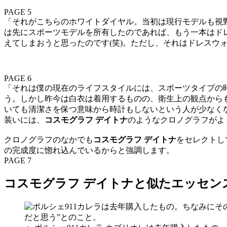
PAGE 5
「それがこちらのホワイトダイヤル。当初は現行モデルも視野に
は先にスポーツモデルを所有したのであれば、もう一本はド
えてしまおうと思ったのです(笑)。ただし、それはドレスウ
PAGE 6
「それは僕の現在のライフスタイルには、スポーツタイプの
う。しかし昨今は白衣は着用するものの、衛生上の観点から
いても清潔さを保つ意味から時計もしないという人が少なく
装いには、
コスモグラフ デイトナ
のようなクロノグラフがよ
クロノグラフのなかでも
コスモグラフ デイトナ
をセレクトし
の完成度に惚れ込んでいるからと強調します。
PAGE 7
コスモグラフ デイトナと似たエッセン