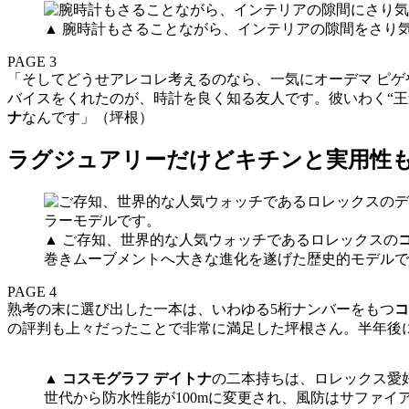
▲ 腕時計もさることながら、インテリアの隙間をさり
PAGE 3
「そしてどうせアレコレ考えるのなら、一気にオーデマ ピゲ
バイスをくれたのが、時計を良く知る友人です。彼いわく“
ナ
なんです」（坪根）
ラグジュアリーだけどキチンと実用性
▲ ご存知、世界的な人気ウォッチであるロレックスの
巻きムーブメントへ大きな進化を遂げた歴史的モデルで
PAGE 4
熟考の末に選び出した一本は、いわゆる5桁ナンバーをもつ
コ
の評判も上々だったことで非常に満足した坪根さん。半年後
▲
コスモグラフ デイトナ
の二本持ちは、ロレックス愛好
世代から防水性能が100mに変更され、風防はサファ