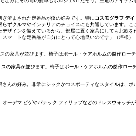
。ちなみにその前の愛車もポルシェ911だそう。王道のアイテムを
研ぎ澄まされた定番品が僕の好みです。特に
コスモグラフ デイ
らずクルマやインテリアのチョイスにも共通しています。ここ
たデザインを備えているから。部屋に置く家具にしても北欧を
、スマートな定番品が自分にとって心地良いのです」（坪根）
イスの家具が並びます。椅子はポール・ケアホルムの傑作ロー
根さんの好み。非常にシックかつスポーティなスタイルは、ポ
オーデマ ピゲやパテック フィリップなどのドレスウォッチが