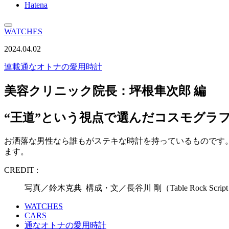
Hatena
WATCHES
2024.04.02
連載
通なオトナの愛用時計
美容クリニック院長：坪根隼次郎 編
“王道”という視点で選んだコスモグラフ
お洒落な男性なら誰もがステキな時計を持っているものです
ます。
CREDIT :
写真／鈴木克典 構成・文／長谷川 剛（Table Rock Scrip
WATCHES
CARS
通なオトナの愛用時計