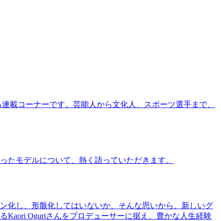
る連載コーナーです。芸能人から文化人、スポーツ選手まで、
ったモデルについて、熱く語っていただきます。
ン化し、形骸化してはいないか、そんな思いから、新しいグ
ri Oguriさんをプロデューサーに据え、豊かな人生経験