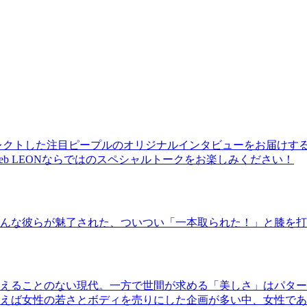
レクトした注目ピープルのオリジナルインタビューをお届けす
b LEONならではのスペシャルトークをお楽しみください！
んな彼らが魅了された、ついつい「一本取られた！」と膝を打
えることのない現代。一方で世間が求める「美しさ」はパター
ば女性の若さとボディを売りにした企画が多い中、女性であるKao