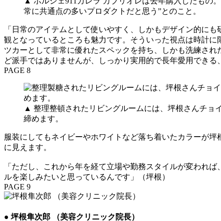
▲ ポルシェ911カレラ カブリオレは去年購入したもの
常に共通点の多いプロダクトだと思う”とのこと。
「日常のアイテムとして使いやすく、しかもデザイン的にも
観となっているところも魅力です。そういった視点は時計に限
ツカーとして非常に優れたスペックを持ち、しかも洗練され
ど派手ではありませんが、しっかり実用的で長年愛用できる
PAGE 8
▲ 整理整頓されたリビングルームには、坪根さんチョ
締めます。
服装にしてもネイビーやホワイトなど落ち着いたカラーが坪
に見えます。
「ただし、これから年を経て立場や勤務スタイルが変われば、
ルを楽しみたいと思っているんです」（坪根）
PAGE 9
● 坪根隼次郎 （美容クリニック院長）