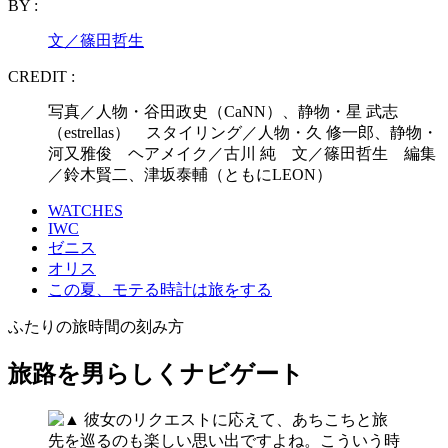
BY :
文／篠田哲生
CREDIT :
写真／人物・谷田政史（CaNN）、静物・星 武志
（estrellas） スタイリング／人物・久 修一郎、静物・
河又雅俊 ヘアメイク／古川 純 文／篠田哲生 編集
／鈴木賢二、津坂泰輔（ともにLEON）
WATCHES
IWC
ゼニス
オリス
この夏、モテる時計は旅をする
ふたりの旅時間の刻み方
旅路を男らしくナビゲート