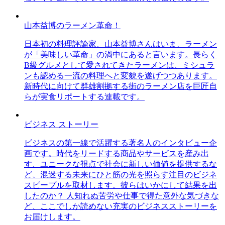
山本益博のラーメン革命！
日本初の料理評論家、山本益博さんはいま、ラーメン
が「美味しい革命」の渦中にあると言います。長らく
B級グルメとして愛されてきたラーメンは、ミシュラ
ンも認める一流の料理へと変貌を遂げつつあります。
新時代に向けて群雄割拠する街のラーメン店を巨匠自
らが実食リポートする連載です。
ビジネス ストーリー
ビジネスの第一線で活躍する著名人のインタビュー企
画です。時代をリードする商品やサービスを産み出
す、ユニークな視点で社会に新しい価値を提供するな
ど、混迷する未来にひと筋の光を照らす注目のビジネ
スピープルを取材します。彼らはいかにして結果を出
したのか？ 人知れぬ苦労や仕事で得た意外な気づきな
ど、ここでしか読めない充実のビジネスストーリーを
お届けします。