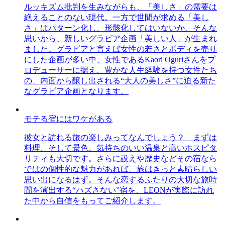
ルッキズム批判を生みながらも、「美しさ」の需要は
絶えることのない現代。一方で世間が求める「美し
さ」はパターン化し、形骸化してはいないか、そんな
思いから、新しいグラビア企画「美しい人」が生まれ
ました。グラビアと言えば女性の若さとボディを売り
にした企画が多い中、女性であるKaori Oguriさんをプ
ロデューサーに据え、豊かな人生経験を持つ女性たち
の、内面から醸し出される“大人の美しさ”に迫る新た
なグラビア企画となります。
モテる宿にはワケがある
彼女と訪れる旅の楽しみってなんでしょう？ まずは
料理、そして景色。気持ちのいい温泉と高いホスピタ
リティも大切です。さらに設えや歴史などその宿なら
ではの個性的な魅力があれば、旅はきっと素晴らしい
思い出になるはず。そんな恋するふたりの大切な旅時
間を演出する“ハズさない”宿を、LEONが実際に訪れ
た中から自信をもってご紹介します。