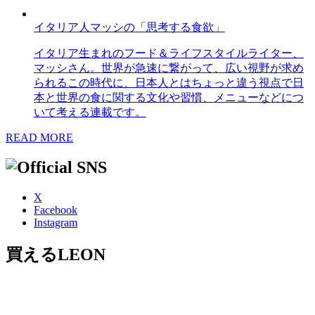
イタリア人マッシの「思考する食欲」
イタリア生まれのフード＆ライフスタイルライター、
マッシさん。世界が急速に繋がって、広い視野が求め
られるこの時代に、日本人とはちょっと違う視点で日
本と世界の食に関する文化や習慣、メニューなどにつ
いて考える連載です。
READ MORE
X
Facebook
Instagram
買えるLEON