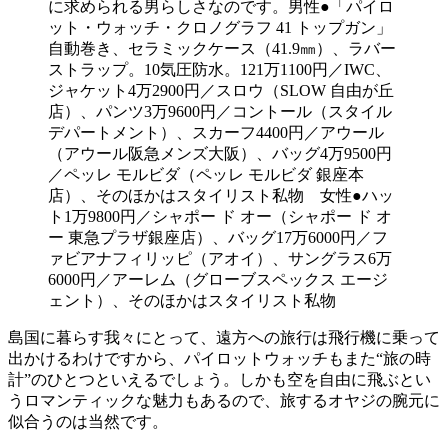
に求められる男らしさなのです。男性●「パイロ
ット・ウォッチ・クロノグラフ 41 トップガン」
自動巻き、セラミックケース（41.9㎜）、ラバー
ストラップ。10気圧防水。121万1100円／IWC、
ジャケット4万2900円／スロウ（SLOW 自由が丘
店）、パンツ3万9600円／コントール（スタイル
デパートメント）、スカーフ4400円／アウール
（アウール阪急メンズ大阪）、バッグ4万9500円
／ペッレ モルビダ（ペッレ モルビダ 銀座本
店）、そのほかはスタイリスト私物 女性●ハッ
ト1万9800円／シャポー ド オー（シャポー ド オ
ー 東急プラザ銀座店）、バッグ17万6000円／フ
ァビアナフィリッピ（アオイ）、サングラス6万
6000円／アーレム（グローブスペックス エージ
ェント）、そのほかはスタイリスト私物
島国に暮らす我々にとって、遠方への旅行は飛行機に乗って
出かけるわけですから、パイロットウォッチもまた“旅の時
計”のひとつといえるでしょう。しかも空を自由に飛ぶとい
うロマンティックな魅力もあるので、旅するオヤジの腕元に
似合うのは当然です。