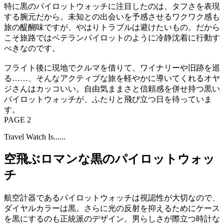
特に黒のパイロットウォッチに注目したのは、タフさを表現
する腕元だから。未知との出会いを予感させるワクワク感も
旅の醍醐味ですが、やはりトラブルは避けたいもの。だから
こそ旅路ではベテランパイロットのように冷静沈着に行動す
べきなのです。
フライト後に現地でクルマを借りて、ワイナリーや旧跡を巡
る……、そんなアクティブな旅を軽やかに導いてくれるオヤ
ジさんはカッコいい。自由気ままさと信頼感を併せ持つ黒い
パイロットウォッチが、ふたりと飛び立つ日を待っていま
す。
PAGE 2
Travel Watch Is......
空飛ぶロマンな黒のパイロットウォッ
チ
航空計器であるパイロットウォッチは視認性が大切なので、
ダイヤルカラーは黒。さらに光の反射を抑えるためにケース
を黒にするのも正統派のデザイン。男らしさが際立つ時計な