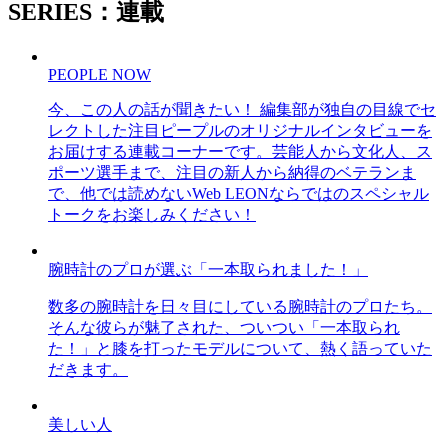
SERIES：連載
PEOPLE NOW
今、この人の話が聞きたい！ 編集部が独自の目線でセ
レクトした注目ピープルのオリジナルインタビューを
お届けする連載コーナーです。芸能人から文化人、ス
ポーツ選手まで、注目の新人から納得のベテランま
で、他では読めないWeb LEONならではのスペシャル
トークをお楽しみください！
腕時計のプロが選ぶ「一本取られました！」
数多の腕時計を日々目にしている腕時計のプロたち。
そんな彼らが魅了された、ついつい「一本取られ
た！」と膝を打ったモデルについて、熱く語っていた
だきます。
美しい人