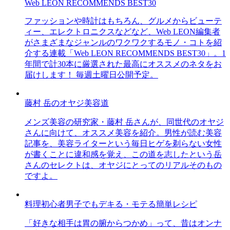
Web LEON RECOMMENDS BEST30
ファッションや時計はもちろん、グルメからビューテ
ィー、エレクトロニクスなどなど、Web LEON編集者
がさまざまなジャンルのワクワクするモノ・コトを紹
介する連載「Web LEON RECOMMENDS BEST30」。1
年間で計30本に厳選された最高にオススメのネタをお
届けします！ 毎週土曜日公開予定。
藤村 岳のオヤジ美容道
メンズ美容の研究家・藤村 岳さんが、同世代のオヤジ
さんに向けて、オススメ美容を紹介。男性が読む美容
記事を、美容ライターという毎日ヒゲを剃らない女性
が書くことに違和感を覚え、この道を志したという岳
さんのセレクトは、オヤジにとってのリアルそのもの
ですよ。
料理初心者男子でもデキる・モテる簡単レシピ
「好きな相手は胃の腑からつかめ」って、昔はオンナ