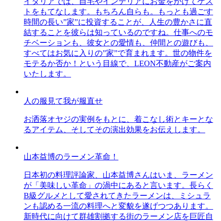
イタリアでは、自宅やインテリアにお金をかけてゲス
トをもてなします。もちろん自らも。もっとも過ごす
時間の長い”家”に投資することが、人生の豊かさに直
結することを彼らは知っているのですね。仕事へのモ
チベーションも、彼女との愛情も、仲間との遊びも、
すべてはお気に入りの”家”で育まれます。世の物件を
モテるか否か！という目線で、LEON不動産がご案内
いたします。
人の服見て我が服直せ
お洒落オヤジの実例をもとに、着こなし術とキーとな
るアイテム、そしてその演出効果をお伝えします。
山本益博のラーメン革命！
日本初の料理評論家、山本益博さんはいま、ラーメン
が「美味しい革命」の渦中にあると言います。長らく
B級グルメとして愛されてきたラーメンは、ミシュラ
ンも認める一流の料理へと変貌を遂げつつあります。
新時代に向けて群雄割拠する街のラーメン店を巨匠自