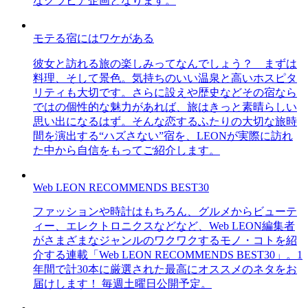
なグラビア企画となります。
モテる宿にはワケがある
彼女と訪れる旅の楽しみってなんでしょう？ まずは
料理、そして景色。気持ちのいい温泉と高いホスピタ
リティも大切です。さらに設えや歴史などその宿なら
ではの個性的な魅力があれば、旅はきっと素晴らしい
思い出になるはず。そんな恋するふたりの大切な旅時
間を演出する“ハズさない”宿を、LEONが実際に訪れ
た中から自信をもってご紹介します。
Web LEON RECOMMENDS BEST30
ファッションや時計はもちろん、グルメからビューテ
ィー、エレクトロニクスなどなど、Web LEON編集者
がさまざまなジャンルのワクワクするモノ・コトを紹
介する連載「Web LEON RECOMMENDS BEST30」。1
年間で計30本に厳選された最高にオススメのネタをお
届けします！ 毎週土曜日公開予定。