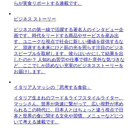
らが実食リポートする連載です。
ビジネス ストーリー
ビジネスの第一線で活躍する著名人のインタビュー企
画です。時代をリードする商品やサービスを産み出
す、ユニークな視点で社会に新しい価値を提供するな
ど、混迷する未来にひと筋の光を照らす注目のビジネ
スピープルを取材します。彼らはいかにして結果を出
したのか？ 人知れぬ苦労や仕事で得た意外な気づきな
ど、ここでしか読めない充実のビジネスストーリーを
お届けします。
イタリア人マッシの「思考する食欲」
イタリア生まれのフード＆ライフスタイルライター、
マッシさん。世界が急速に繋がって、広い視野が求め
られるこの時代に、日本人とはちょっと違う視点で日
本と世界の食に関する文化や習慣、メニューなどにつ
いて考える連載です。