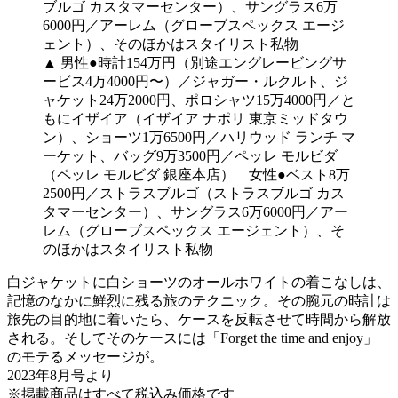
▲ 男性●時計154万円（別途エングレービングサ
ービス4万4000円〜）／ジャガー・ルクルト、ジ
ャケット24万2000円、ポロシャツ15万4000円／と
もにイザイア（イザイア ナポリ 東京ミッドタウ
ン）、ショーツ1万6500円／ハリウッド ランチ マ
ーケット、バッグ9万3500円／ペッレ モルビダ
（ペッレ モルビダ 銀座本店） 女性●ベスト8万
2500円／ストラスブルゴ（ストラスブルゴ カス
タマーセンター）、サングラス6万6000円／アー
レム（グローブスペックス エージェント）、そ
のほかはスタイリスト私物
白ジャケットに白ショーツのオールホワイトの着こなしは、
記憶のなかに鮮烈に残る旅のテクニック。その腕元の時計は
旅先の目的地に着いたら、ケースを反転させて時間から解放
される。そしてそのケースには「Forget the time and enjoy」
のモテるメッセージが。
2023年8月号より
※掲載商品はすべて税込み価格です