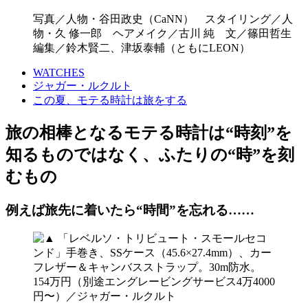
写真／人物・谷田政史（CaNN） スタイリング／人
物・久 修一郎 ヘアメイク／古川 純 文／篠田哲生
編集／鈴木賢二、津坂泰輔（ともにLEON）
WATCHES
ジャガー・ルクルト
この夏、モテる時計は旅をする
旅の相棒となるモテる時計は“時刻”を
知るものではなく、ふたりの“時”を刻
むもの
例えば旅先に着いたら“時間”を忘れる……