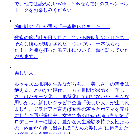
で、他では読めないWeb LEONならではのスペシャル
トークをお楽しみください！
腕時計のプロが選ぶ「一本取られました！」
数多の腕時計を日々目にしている腕時計のプロたち。
そんな彼らが魅了された、ついつい「一本取られ
た！」と膝を打ったモデルについて、熱く語っていた
だきます。
美しい人
ルッキズム批判を生みながらも、「美しさ」の需要は
絶えることのない現代。一方で世間が求める「美し
さ」はパターン化し、形骸化してはいないか、そんな
思いから、新しいグラビア企画「美しい人」が生まれ
ました。グラビアと言えば女性の若さとボディを売り
にした企画が多い中、女性であるKaori Oguriさんをプ
ロデューサーに据え、豊かな人生経験を持つ女性たち
の、内面から醸し出される“大人の美しさ”に迫る新た