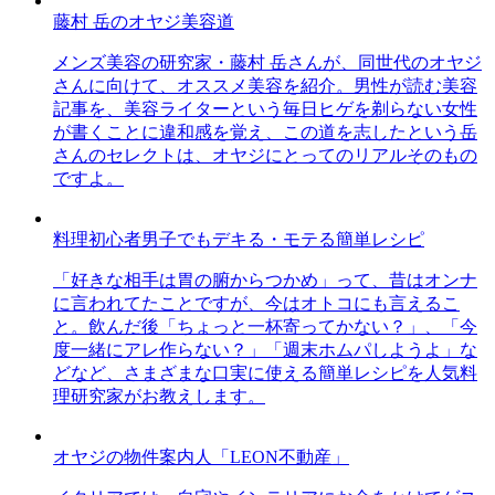
藤村 岳のオヤジ美容道
メンズ美容の研究家・藤村 岳さんが、同世代のオヤジ
さんに向けて、オススメ美容を紹介。男性が読む美容
記事を、美容ライターという毎日ヒゲを剃らない女性
が書くことに違和感を覚え、この道を志したという岳
さんのセレクトは、オヤジにとってのリアルそのもの
ですよ。
料理初心者男子でもデキる・モテる簡単レシピ
「好きな相手は胃の腑からつかめ」って、昔はオンナ
に言われてたことですが、今はオトコにも言えるこ
と。飲んだ後「ちょっと一杯寄ってかない？」、「今
度一緒にアレ作らない？」「週末ホムパしようよ」な
どなど、さまざまな口実に使える簡単レシピを人気料
理研究家がお教えします。
オヤジの物件案内人「LEON不動産」