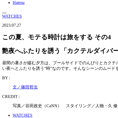
Hatena
WATCHES
2023.07.27
この夏、モテる時計は旅をする その4
艶夜へふたりを誘う「カクテルダイバ
昼間の暑さが緩む夕方は、プールサイドでのんびりとカクテ
い夜へとふたりを誘う“時”なのです。そんなシーンのムード
BY :
文／篠田哲生
CREDIT :
写真／谷田政史（CaNN） スタイリング／人物・久 
WATCHES