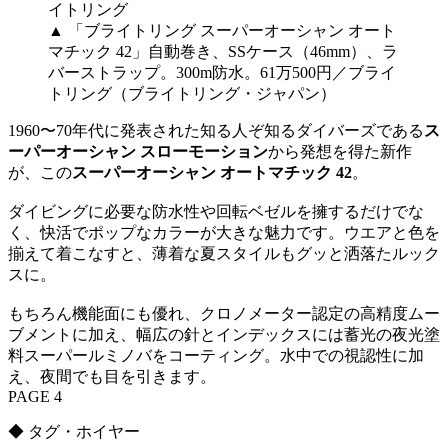
▲ 「ブライトリング スーパーオーシャン オート
マチック 42」自動巻き、SSケース（46mm）、ラ
バーストラップ。300m防水。61万500円／ブライ
トリング（ブライトリング・ジャパン）
1960〜70年代に発表された知る人ぞ知るダイバーズである
ス
ーパーオーシャン スローモーション
から発想を得た新作
が、この
スーパーオーシャン オートマチック 42
。
ダイビングに必要な防水性や回転ベゼルを擁するだけでな
く、快活でポップなカラーが大きな魅力です。ウエアと色を
揃えて着こなすと、薄着な夏スタイルもグッと洒落たルック
スに。
もちろん機能面にも優れ、クロノメーター認定の高精度ムー
ブメントに加え、幅広の針とインデックスには蓄光の夜光塗
料スーパールミノバをコーティング。水中での視認性に加
え、夜間でも目を引きます。
PAGE 4
◆ タグ・ホイヤー