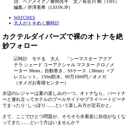
治 ヘアメイク／勝間亮平 文／長谷川 剛（TRS）
編集／岸澤美希（LEON.JP）
WATCHES
大人がトキめく腕時計
カクテルダイバーズで裸のオトナを絶
妙フォロー
水辺のレジャーは夏の楽しみの一つ。オトナなら、パートナ
ーと連れ立ってホテルのプールサイドやプライベートビーチ
でまったり･しっぽり……という楽しみ方が定石かと。
さて、ここでひとつ問題が。そろそろ水着姿に自信がなくな
ってきた……という方はいませんか？