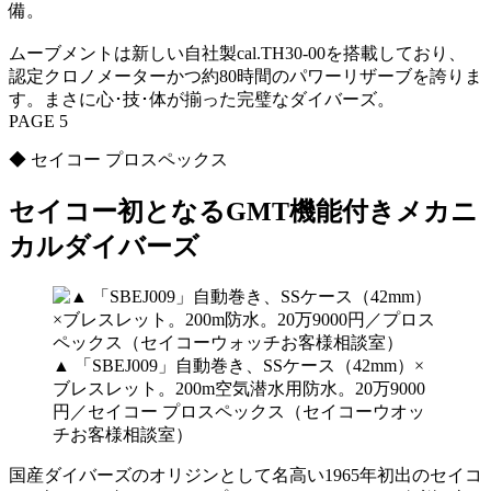
備。
ムーブメントは新しい自社製cal.TH30-00を搭載しており、
認定クロノメーターかつ約80時間のパワーリザーブを誇りま
す。まさに心･技･体が揃った完璧なダイバーズ。
PAGE 5
◆ セイコー プロスペックス
セイコー初となるGMT機能付きメカニ
カルダイバーズ
▲ 「SBEJ009」自動巻き、SSケース（42mm）×
ブレスレット。200m空気潜水用防水。20万9000
円／セイコー プロスペックス（セイコーウオッ
チお客様相談室）
国産ダイバーズのオリジンとして名高い1965年初出のセイコ