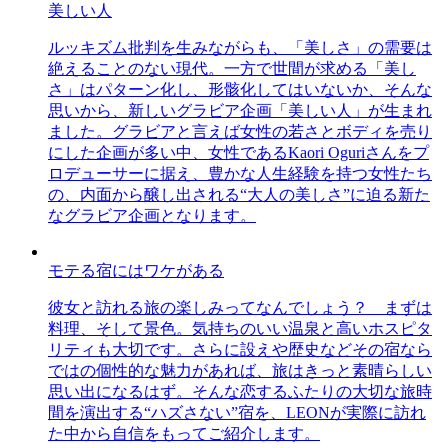
美しい人
ルッキズム批判を生みながらも、「美しさ」の需要は
絶えることのない現代。一方で世間が求める「美し
さ」はパターン化し、形骸化してはいないか、そんな
思いから、新しいグラビア企画「美しい人」が生まれ
ました。グラビアと言えば女性の若さとボディを売り
にした企画が多い中、女性であるKaori Oguriさんをプ
ロデューサーに据え、豊かな人生経験を持つ女性たち
の、内面から醸し出される“大人の美しさ”に迫る新た
なグラビア企画となります。
モテる宿にはワケがある
彼女と訪れる旅の楽しみってなんでしょう？ まずは
料理、そして景色。気持ちのいい温泉と高いホスピタ
リティも大切です。さらに設えや歴史などその宿なら
ではの個性的な魅力があれば、旅はきっと素晴らしい
思い出になるはず。そんな恋するふたりの大切な旅時
間を演出する“ハズさない”宿を、LEONが実際に訪れ
た中から自信をもってご紹介します。