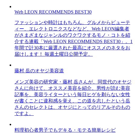
Web LEON RECOMMENDS BEST30
ファッションや時計はもちろん、グルメからビューテ
ィー、エレクトロニクスなどなど、Web LEON編集者
がさまざまなジャンルのワクワクするモノ・コトを紹
介する連載「Web LEON RECOMMENDS BEST30」。1
年間で計30本に厳選された最高にオススメのネタをお
届けします！ 毎週土曜日公開予定。
藤村 岳のオヤジ美容道
メンズ美容の研究家・藤村 岳さんが、同世代のオヤジ
さんに向けて、オススメ美容を紹介。男性が読む美容
記事を、美容ライターという毎日ヒゲを剃らない女性
が書くことに違和感を覚え、この道を志したという岳
さんのセレクトは、オヤジにとってのリアルそのもの
ですよ。
料理初心者男子でもデキる・モテる簡単レシピ