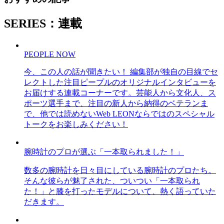
SERIES：連載
PEOPLE NOW
今、この人の話が聞きたい！ 編集部が独自の目線でセ
レクトした注目ピープルのオリジナルインタビューを
お届けする連載コーナーです。芸能人から文化人、ス
ポーツ選手まで、注目の新人から納得のベテランま
で、他では読めないWeb LEONならではのスペシャル
トークをお楽しみください！
腕時計のプロが選ぶ「一本取られました！」
数多の腕時計を日々目にしている腕時計のプロたち。
そんな彼らが魅了された、ついつい「一本取られ
た！」と膝を打ったモデルについて、熱く語っていた
だきます。