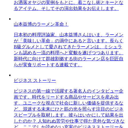
お洒落オヤジの実例をもとに、着こなし術とキーとな
るアイテム、そしてその演出効果をお伝えします。
山本益博のラーメン革命！
日本初の料理評論家、山本益博さんはいま、ラーメン
が「美味しい革命」の渦中にあると言います。長らく
B級グルメとして愛されてきたラーメンは、ミシュラ
ンも認める一流の料理へと変貌を遂げつつあります。
新時代に向けて群雄割拠する街のラーメン店を巨匠自
らが実食リポートする連載です。
ビジネス ストーリー
ビジネスの第一線で活躍する著名人のインタビュー企
画です。時代をリードする商品やサービスを産み出
す、ユニークな視点で社会に新しい価値を提供するな
ど、混迷する未来にひと筋の光を照らす注目のビジネ
スピープルを取材します。彼らはいかにして結果を出
したのか？ 人知れぬ苦労や仕事で得た意外な気づきな
ど、ここでしか読めない充実のビジネスストーリーを