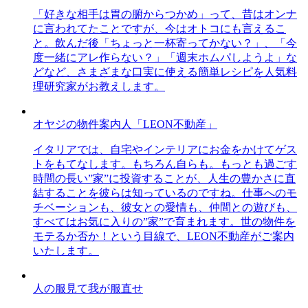
「好きな相手は胃の腑からつかめ」って、昔はオンナ
に言われてたことですが、今はオトコにも言えるこ
と。飲んだ後「ちょっと一杯寄ってかない？」、「今
度一緒にアレ作らない？」「週末ホムパしようよ」な
どなど、さまざまな口実に使える簡単レシピを人気料
理研究家がお教えします。
オヤジの物件案内人「LEON不動産」
イタリアでは、自宅やインテリアにお金をかけてゲス
トをもてなします。もちろん自らも。もっとも過ごす
時間の長い”家”に投資することが、人生の豊かさに直
結することを彼らは知っているのですね。仕事へのモ
チベーションも、彼女との愛情も、仲間との遊びも、
すべてはお気に入りの”家”で育まれます。世の物件を
モテるか否か！という目線で、LEON不動産がご案内
いたします。
人の服見て我が服直せ