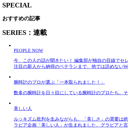
SPECIAL
おすすめの記事
SERIES：連載
PEOPLE NOW
今、この人の話が聞きたい！ 編集部が独自の目線でセ
注目の新人から納得のベテランまで、他では読めないWe
腕時計のプロが選ぶ「一本取られました！」
数多の腕時計を日々目にしている腕時計のプロたち。そ
美しい人
ルッキズム批判を生みながらも、「美しさ」の需要は絶
ラビア企画「美しい人」が生まれました。グラビアと言え