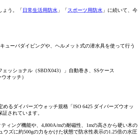
しょう。「
日常生活用防水
」「
スポーツ用防水
」に続いて、今
、スキューバダイビングや、ヘルメット式の潜水具を使って行う
ッショナル（SBDX043）」自動巻き、SSケース
コーウオッチ）
めるダイバーズウォッチ規格「ISO 6425 ダイバーズウオッ
保証されています。
ング機能や、4,800A/mの耐磁性、1mの高さから硬い木の
ズに約500gの力をかけた状態で防水性表示の1.25倍の水圧