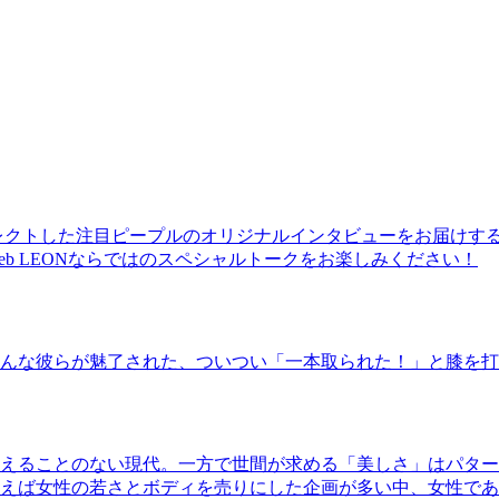
レクトした注目ピープルのオリジナルインタビューをお届けす
b LEONならではのスペシャルトークをお楽しみください！
んな彼らが魅了された、ついつい「一本取られた！」と膝を打
えることのない現代。一方で世間が求める「美しさ」はパター
ば女性の若さとボディを売りにした企画が多い中、女性であるKao