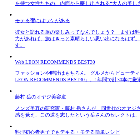
を持つ女性たちの、内面から醸し出される“大人の美し
モテる宿にはワケがある
彼女と訪れる旅の楽しみってなんでしょう？ まずは料
力があれば、旅はきっと素晴らしい思い出になるはず。
す。
Web LEON RECOMMENDS BEST30
ファッションや時計はもちろん、グルメからビューティー
LEON RECOMMENDS BEST30」。1年間で計
藤村 岳のオヤジ美容道
メンズ美容の研究家・藤村 岳さんが、同世代のオヤジ
感を覚え、この道を志したという岳さんのセレクトは、
料理初心者男子でもデキる・モテる簡単レシピ