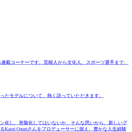
る連載コーナーです。芸能人から文化人、スポーツ選手まで、
ったモデルについて、熱く語っていただきます。
ン化し、形骸化してはいないか、そんな思いから、新しいグ
ri Oguriさんをプロデューサーに据え、豊かな人生経験