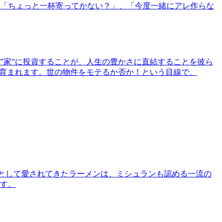
「ちょっと一杯寄ってかない？」、「今度一緒にアレ作らな
”家”に投資することが、人生の豊かさに直結することを彼ら
で育まれます。世の物件をモテるか否か！という目線で、
として愛されてきたラーメンは、ミシュランも認める一流の
す。