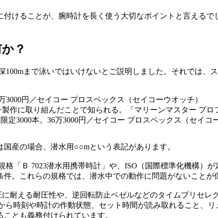
に付けることが、腕時計を長く使う大切なポイントと言えるで
何か？
水深100mまで泳いではいけないとご説明しました。それでは
製作に取り組んだことで知られる。「マリーンマスター プロフェ
界限定3000本。36万3000円／セイコー プロスペックス（セイ
は国産の場合、潜水用○○mという表記があります。
「Ｂ 7023潜水用携帯時計」や、ISO（国際標準化機構）が定
条件。これらの規格では、潜水中での動作に問題がないことが
圧に耐える耐圧性や、逆回転防止ベゼルなどのタイムプリセレクティ
から時刻や時計の作動状態、セット時間が読み取れること、リュウ
ることも義務付けられています。