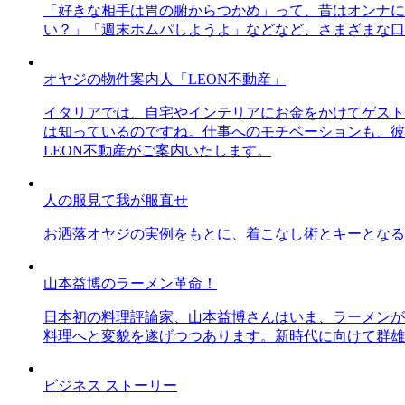
「好きな相手は胃の腑からつかめ」って、昔はオンナに
い？」「週末ホムパしようよ」などなど、さまざまな口
オヤジの物件案内人「LEON不動産」
イタリアでは、自宅やインテリアにお金をかけてゲスト
は知っているのですね。仕事へのモチベーションも、彼
LEON不動産がご案内いたします。
人の服見て我が服直せ
お洒落オヤジの実例をもとに、着こなし術とキーとなる
山本益博のラーメン革命！
日本初の料理評論家、山本益博さんはいま、ラーメンが
料理へと変貌を遂げつつあります。新時代に向けて群雄
ビジネス ストーリー