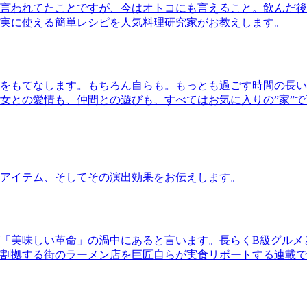
言われてたことですが、今はオトコにも言えること。飲んだ後
実に使える簡単レシピを人気料理研究家がお教えします。
をもてなします。もちろん自らも。もっとも過ごす時間の長い
女との愛情も、仲間との遊びも、すべてはお気に入りの”家”
アイテム、そしてその演出効果をお伝えします。
「美味しい革命」の渦中にあると言います。長らくB級グルメ
割拠する街のラーメン店を巨匠自らが実食リポートする連載で