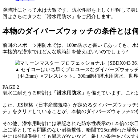
腕時計にとって水は大敵です。防水性能を正しく理解して身
回はさらにタフな「潜水用防水」をご紹介します。
本物のダイバーズウォッチの条件とは
前回のスポーツ用防水では、100m防水と書いてあっても、
本格的な潜水ではどんな腕時計を使えばいいのでしょう?
▲ セイコーはいち早くプロユースなダイバーズウォッチ
（44.3mm）×ブレスレット。300m飽和潜水用防水。世
PAGE 2
潜水に耐えうる時計は
「潜水用防水」
を備えています。これ
また、JIS規格（日本産業規格）が定めるダイバーズウォッチ規格
チ」をクリアしていることが、本物のダイバーズウォッチの
その他、潜水用時計には表記された防水性表示の1.25倍の水
上に落としても問題のない耐衝撃性、暗闇で25cm離れた場所
中に10分間保持しても異常がないなど、厳しい条件をパスす