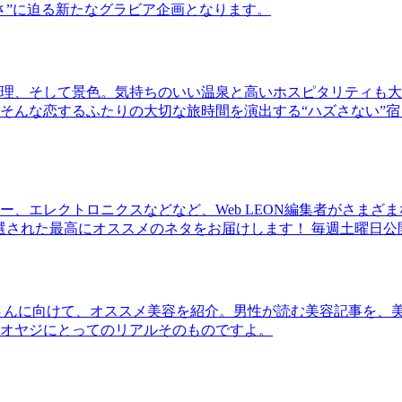
さ”に迫る新たなグラビア企画となります。
理、そして景色。気持ちのいい温泉と高いホスピタリティも大
そんな恋するふたりの大切な旅時間を演出する“ハズさない”宿
、エレクトロニクスなどなど、Web LEON編集者がさまざ
30本に厳選された最高にオススメのネタをお届けします！ 毎週土曜日
さんに向けて、オススメ美容を紹介。男性が読む美容記事を、
オヤジにとってのリアルそのものですよ。