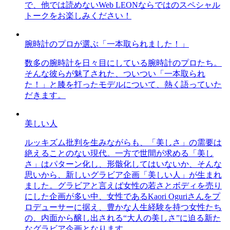
で、他では読めないWeb LEONならではのスペシャル
トークをお楽しみください！
腕時計のプロが選ぶ「一本取られました！」
数多の腕時計を日々目にしている腕時計のプロたち。
そんな彼らが魅了された、ついつい「一本取られ
た！」と膝を打ったモデルについて、熱く語っていた
だきます。
美しい人
ルッキズム批判を生みながらも、「美しさ」の需要は
絶えることのない現代。一方で世間が求める「美し
さ」はパターン化し、形骸化してはいないか、そんな
思いから、新しいグラビア企画「美しい人」が生まれ
ました。グラビアと言えば女性の若さとボディを売り
にした企画が多い中、女性であるKaori Oguriさんをプ
ロデューサーに据え、豊かな人生経験を持つ女性たち
の、内面から醸し出される“大人の美しさ”に迫る新た
なグラビア企画となります。