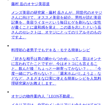
藤村 岳のオヤジ美容道
メンズ美容の研究家・藤村 岳さんが、同世代のオヤジ
さんに向けて、オススメ美容を紹介。男性が読む美容
記事を、美容ライターという毎日ヒゲを剃らない女性
が書くことに違和感を覚え、この道を志したという岳
さんのセレクトは、オヤジにとってのリアルそのもの
ですよ。
料理初心者男子でもデキる・モテる簡単レシピ
「好きな相手は胃の腑からつかめ」って、昔はオンナ
に言われてたことですが、今はオトコにも言えるこ
と。飲んだ後「ちょっと一杯寄ってかない？」、「今
度一緒にアレ作らない？」「週末ホムパしようよ」な
どなど、さまざまな口実に使える簡単レシピを人気料
理研究家がお教えします。
オヤジの物件案内人「LEON不動産」
イタリアでは、自宅やインテリアにお金をかけてゲス