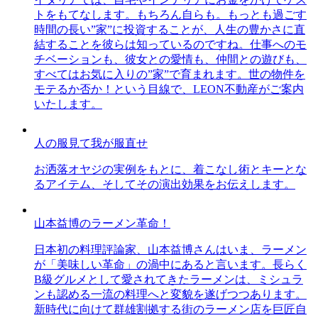
トをもてなします。もちろん自らも。もっとも過ごす
時間の長い”家”に投資することが、人生の豊かさに直
結することを彼らは知っているのですね。仕事へのモ
チベーションも、彼女との愛情も、仲間との遊びも、
すべてはお気に入りの”家”で育まれます。世の物件を
モテるか否か！という目線で、LEON不動産がご案内
いたします。
人の服見て我が服直せ
お洒落オヤジの実例をもとに、着こなし術とキーとな
るアイテム、そしてその演出効果をお伝えします。
山本益博のラーメン革命！
日本初の料理評論家、山本益博さんはいま、ラーメン
が「美味しい革命」の渦中にあると言います。長らく
B級グルメとして愛されてきたラーメンは、ミシュラ
ンも認める一流の料理へと変貌を遂げつつあります。
新時代に向けて群雄割拠する街のラーメン店を巨匠自