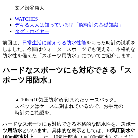
文／渋谷康人
WATCHES
デキる大人は知っている!? 「腕時計の基礎知識」
タグ・ホイヤー
前回は、
日常生活に耐えうる防水性能
をもった時計の説明を
しました。今回はウォータースポーツでも使える、本格的な
防水性を備えた「スポーツ用防水」についてご紹介します。
ハードなスポーツにも対応できる「ス
ポーツ用防水」
▲ 10ber(10気圧防水)が刻まれたケースバック。
スペックはケースに刻まれているので、お手元の
時計のご確認を。
ハードなスポーツにも対応できる本格的な防水性を、
スポー
ツ用防水
といいます。具体的な表示としては、
10気圧防水
や
100m防水以上
。また、10気圧防水（＝100m防水）のように