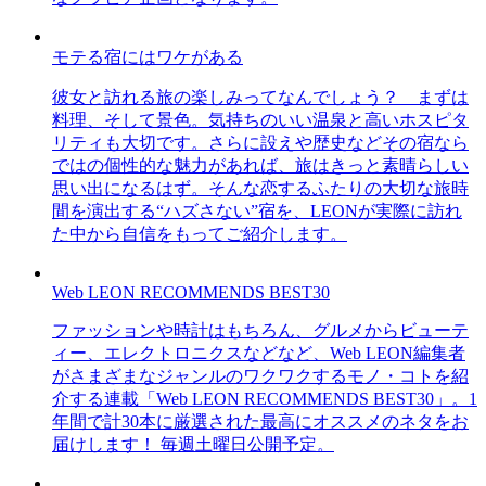
モテる宿にはワケがある
彼女と訪れる旅の楽しみってなんでしょう？ まずは
料理、そして景色。気持ちのいい温泉と高いホスピタ
リティも大切です。さらに設えや歴史などその宿なら
ではの個性的な魅力があれば、旅はきっと素晴らしい
思い出になるはず。そんな恋するふたりの大切な旅時
間を演出する“ハズさない”宿を、LEONが実際に訪れ
た中から自信をもってご紹介します。
Web LEON RECOMMENDS BEST30
ファッションや時計はもちろん、グルメからビューテ
ィー、エレクトロニクスなどなど、Web LEON編集者
がさまざまなジャンルのワクワクするモノ・コトを紹
介する連載「Web LEON RECOMMENDS BEST30」。1
年間で計30本に厳選された最高にオススメのネタをお
届けします！ 毎週土曜日公開予定。