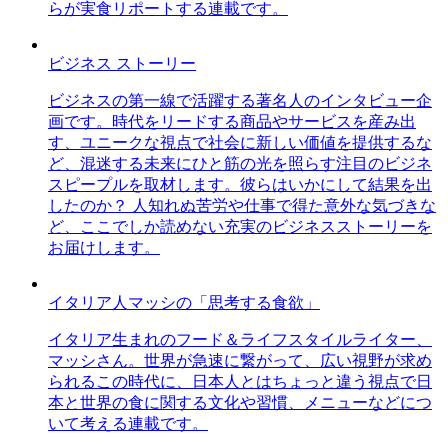
らが実食リポートする連載です。
ビジネス ストーリー
ビジネスの第一線で活躍する著名人のインタビュー企
画です。時代をリードする商品やサービスを産み出
す、ユニークな視点で社会に新しい価値を提供するな
ど、混迷する未来にひと筋の光を照らす注目のビジネ
スピープルを取材します。彼らはいかにして結果を出
したのか？ 人知れぬ苦労や仕事で得た意外な気づきな
ど、ここでしか読めない充実のビジネスストーリーを
お届けします。
イタリア人マッシの「思考する食欲」
イタリア生まれのフード＆ライフスタイルライター、
マッシさん。世界が急速に繋がって、広い視野が求め
られるこの時代に、日本人とはちょっと違う視点で日
本と世界の食に関する文化や習慣、メニューなどにつ
いて考える連載です。